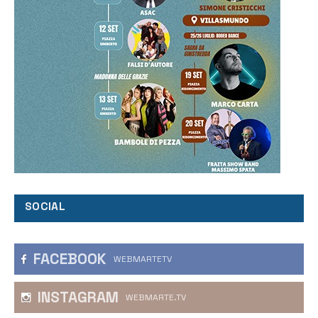
SOCIAL
FACEBOOK
WEBMARTETV
INSTAGRAM
WEBMARTE.TV