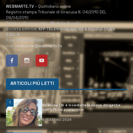
WEBMARTE.TV
– Quotidiano online
Registro stampa Tribunale di Siracusa N. 04/2010 DEL
09/04/2010
Direttore Responsabile:
Michele Accolla
Società editrice:
KFP TELEVISION AND WEB PRODUCTIONS
S.R.L.S.
P.Iva:
02184950893
mail:
redazione@webmarte.tv
ARTICOLI PIÙ LETTI
1
Siracusa | Si è insediata la nuova dirigente
dell’Ufficio scolastico
6 FEBBRAIO 2024