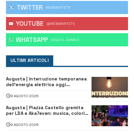
TWITTER
WEBMARTETV
YOUTUBE
@WEBMARTETV
WHATSAPP
‎SEGUI IL CANALE
ULTIMI ARTICOLI
Augusta | Interruzione temporanea
dell’energia elettrica oggi
pomeriggio alla Borgata per dei
lavori
9 AGOSTO 2026
Augusta | Piazza Castello gremita
per LDA e Aka7even: musica, colori
ed emozioni per “Augusta d’Estate”
9 AGOSTO 2026