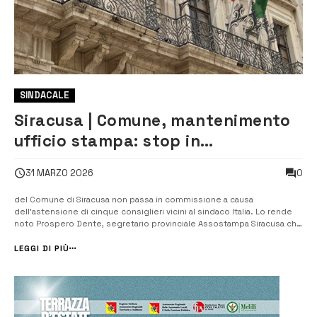
SINDACALE
Siracusa | Comune, mantenimento
ufficio stampa: stop in
commissione. La maggioranza si
0
31 MARZO 2026
astiene e boccia l’atto
del Comune di Siracusa non passa in commissione a causa
dell’astensione di cinque consiglieri vicini al sindaco Italia. Lo rende
noto Prospero Dente, segretario provinciale Assostampa Siracusa che
esprime gratitudine al presidente della IV Commissione consiliare
permanente Ivan Scimonelli, Francesco Vaccaro, Salvatore La Runa,
LEGGI DI PIÙ
Damiano De [&he...