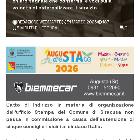
chiaro segnale che conferma le voci sulla
volontà di esternalizzare il servizio
REDAZIONE WEBMARTE
31 MARZO 2026
187
3 MINUTI DI LETTURA
0
L’atto di indirizzo in materia di organizzazione
dell’ufficio Stampa del Comune di Siracusa non
passa in commissione a causa dell’astensione di
cinque consiglieri vicini al sindaco Italia.