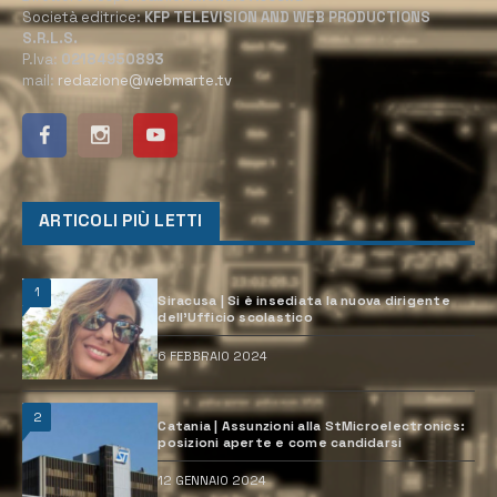
Società editrice:
KFP TELEVISION AND WEB PRODUCTIONS
S.R.L.S.
P.Iva:
02184950893
mail:
redazione@webmarte.tv
ARTICOLI PIÙ LETTI
1
Siracusa | Si è insediata la nuova dirigente
dell’Ufficio scolastico
6 FEBBRAIO 2024
2
Catania | Assunzioni alla StMicroelectronics:
posizioni aperte e come candidarsi
12 GENNAIO 2024