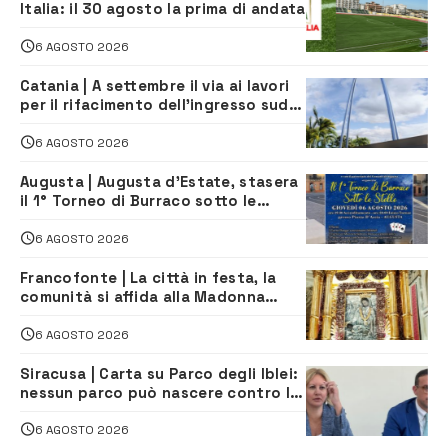
Italia: il 30 agosto la prima di andata
6 AGOSTO 2026
Catania | A settembre il via ai lavori
per il rifacimento dell’ingresso sud
del porto
6 AGOSTO 2026
Augusta | Augusta d’Estate, stasera
il 1° Torneo di Burraco sotto le
Stelle: piazza D’Astorga già sold out
6 AGOSTO 2026
Francofonte | La città in festa, la
comunità si affida alla Madonna
della Neve tra fede e tradizione
6 AGOSTO 2026
Siracusa | Carta su Parco degli Iblei:
nessun parco può nascere contro le
comunità e il territorio
6 AGOSTO 2026