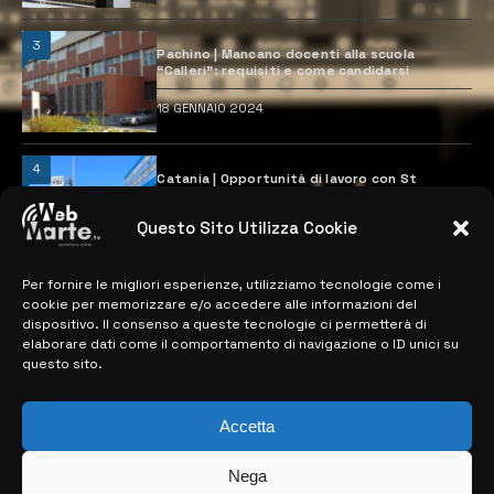
3
Pachino | Mancano docenti alla scuola
“Calleri”: requisiti e come candidarsi
18 GENNAIO 2024
4
Catania | Opportunità di lavoro con St
Microelectronics: centinaia di assunzioni
previste
Questo Sito Utilizza Cookie
28 MARZO 2024
Per fornire le migliori esperienze, utilizziamo tecnologie come i
cookie per memorizzare e/o accedere alle informazioni del
MAPPA DEL SITO
dispositivo. Il consenso a queste tecnologie ci permetterà di
elaborare dati come il comportamento di navigazione o ID unici su
questo sito.
> NOTIZIE
> EDIZIONI LOCALI
Accetta
> CONTATTI
Nega