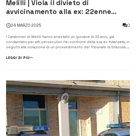
Melilli | Viola il divieto di
avvicinamento alla ex: 22enne
finisce agli arresti domiciliari
0
24 MARZO 2025
I Carabinieri di Melilli hanno arrestato un giovane di 22 anni, già
condannato per atti persecutori nei confronti della sua ex fidanzata, in
seguito alla violazione di un provvedimento del Tribunale di Siracusa.
Nonostante le restrizioni, il giovane ha continuato a violare la misura,
cercando ripetutamente di avvicinarsi all’ex compagna,...
LEGGI DI PIÙ