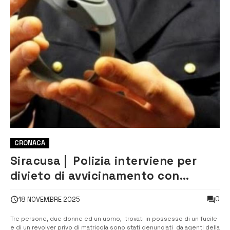
CRONACA
Siracusa | Polizia interviene per
divieto di avvicinamento con
braccialetto elettronico e trova
0
18 NOVEMBRE 2025
delle armi: tre denunciati
Tre persone, due donne ed un uomo, trovati in possesso di un fucile
e di un revolver privo di matricola sono stati denunciati da agenti della