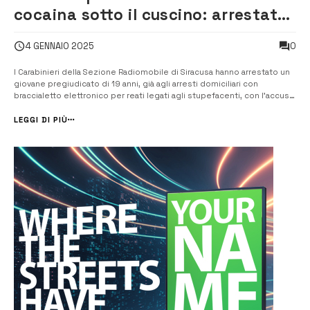
cocaina sotto il cuscino: arrestato
19enne
0
4 GENNAIO 2025
I Carabinieri della Sezione Radiomobile di Siracusa hanno arrestato un
giovane pregiudicato di 19 anni, già agli arresti domiciliari con
braccialetto elettronico per reati legati agli stupefacenti, con l’accusa
di detenzione a fini di spaccio. Durante le operazioni, i Carabinieri
hanno trovato circa 20 grammi di cocaina, già suddivisi in 60 do...
LEGGI DI PIÙ