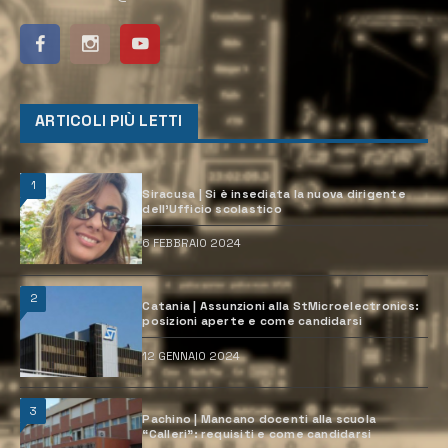
ARTICOLI PIÙ LETTI
1
Siracusa | Si è insediata la nuova dirigente
dell’Ufficio scolastico
6 FEBBRAIO 2024
2
Catania | Assunzioni alla StMicroelectronics:
posizioni aperte e come candidarsi
12 GENNAIO 2024
3
Pachino | Mancano docenti alla scuola
“Calleri”: requisiti e come candidarsi