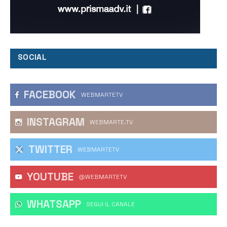
SOCIAL
FACEBOOK
WEBMARTETV
INSTAGRAM
WEBMARTE.TV
TWITTER
WEBMARTETV
YOUTUBE
@WEBMARTETV
WHATSAPP
‎SEGUI IL CANALE