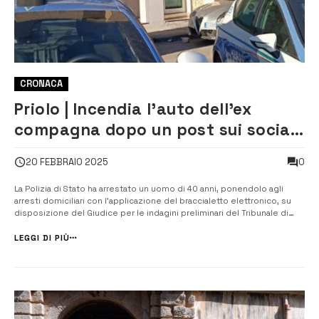
CRONACA
Priolo | Incendia l’auto dell’ex
compagna dopo un post sui social:
arrestato 40enne
0
20 FEBBRAIO 2025
La Polizia di Stato ha arrestato un uomo di 40 anni, ponendolo agli
arresti domiciliari con l’applicazione del braccialetto elettronico, su
disposizione del Giudice per le indagini preliminari del Tribunale di
Siracusa. L’uomo è accusato di maltrattamenti in famiglia, atti
persecutori e danneggiamento seguito da incendio ai danni della s...
LEGGI DI PIÙ