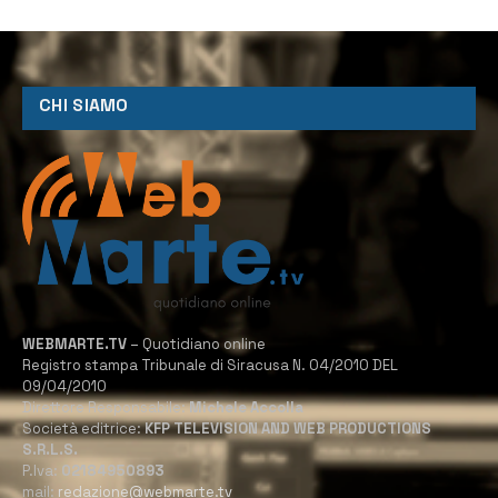
CHI SIAMO
WEBMARTE.TV
– Quotidiano online
Registro stampa Tribunale di Siracusa N. 04/2010 DEL
09/04/2010
Direttore Responsabile:
Michele Accolla
Società editrice:
KFP TELEVISION AND WEB PRODUCTIONS
S.R.L.S.
P.Iva:
02184950893
mail:
redazione@webmarte.tv