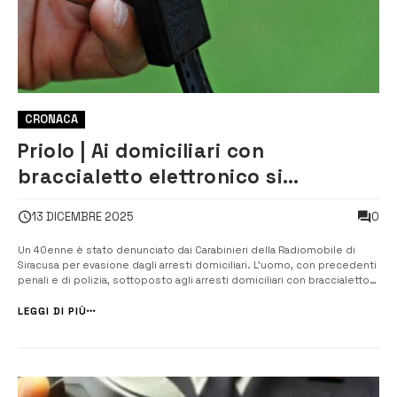
CRONACA
Priolo | Ai domiciliari con
braccialetto elettronico si
allontana da casa: denunciato per
0
13 DICEMBRE 2025
evasione
Un 40enne è stato denunciato dai Carabinieri della Radiomobile di
Siracusa per evasione dagli arresti domiciliari. L’uomo, con precedenti
penali e di polizia, sottoposto agli arresti domiciliari con braccialetto
elettronico a Priolo, mercoledì pomeriggio, all’atto del controllo da
parte dei Carabinieri, non è stato trovato in casa. Nella circo...
LEGGI DI PIÙ