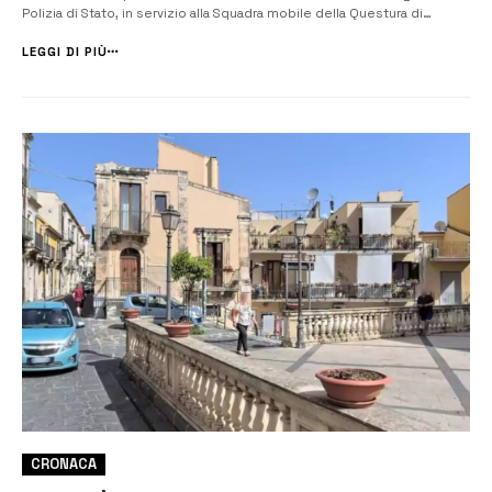
Polizia di Stato, in servizio alla Squadra mobile della Questura di
Siracusa. La armi sono state trovate, dagli investigatori della Squadra
mobile nel corso dell’attività di esecu...
LEGGI DI PIÙ
CRONACA