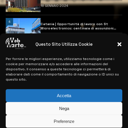
18 GENNAIO 2024
4
Catania | Opportunità di lavoro con St
Microelectronics: centinaia di assunzioni
previste
28 MARZO 2024
Questo Sito Utilizza Cookie
Per fornire le migliori esperienze, utilizziamo tecnologie come i
MAPPA DEL SITO
cookie per memorizzare e/o accedere alle informazioni del
dispositivo. Il consenso a queste tecnologie ci permetterà di
> NOTIZIE
elaborare dati come il comportamento di navigazione o ID unici su
questo sito.
> EDIZIONI LOCALI
> CONTATTI
Accetta
> INFO
Nega
Preferenze