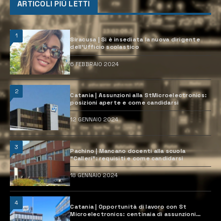
ARTICOLI PIÙ LETTI
1
Siracusa | Si è insediata la nuova dirigente
dell’Ufficio scolastico
6 FEBBRAIO 2024
2
Catania | Assunzioni alla StMicroelectronics:
posizioni aperte e come candidarsi
12 GENNAIO 2024
3
Pachino | Mancano docenti alla scuola
“Calleri”: requisiti e come candidarsi
18 GENNAIO 2024
4
Catania | Opportunità di lavoro con St
Microelectronics: centinaia di assunzioni