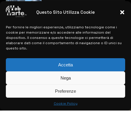
previste
28 MARZO 2024
Questo Sito Utilizza Cookie
Per fornire le migliori esperienze, utilizziamo tecnologie come i
MAPPA DEL SITO
cookie per memorizzare e/o accedere alle informazioni del
dispositivo. Il consenso a queste tecnologie ci permetterà di
> NOTIZIE
elaborare dati come il comportamento di navigazione o ID unici su
questo sito.
> EDIZIONI LOCALI
> CONTATTI
Accetta
> INFO
Nega
Preferenze
Cookie Policy
© COPYRIGHT 2026:
KFP TELEVISION AND WEB PRODUCTIONS