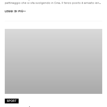
pattinaggio che si sta svolgendo in Cina. Il terzo posto è arrivato ieri
nella 200 mt ad Atleti contrapposti per lo sportivo della Gds Città di
Priolo Gargallo che ha ricevuto i complimenti del [&he...
LEGGI DI PIÙ
SPORT