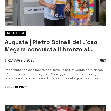
ATTUALITÀ
Augusta | Pietro Spinali del Liceo
Megara conquista il bronzo ai
campionati italiani di Fisica
0
27 MAGGIO 2026
Importante riconoscimento per Pietro Spinali, studente della classe
3ª C del Liceo Scientifico, che il 25 maggio ha ricevuto la medaglia di
bronzo durante la cerimonia di premiazione della gara di secondo
livello della 40ª edizione dei Campionati Italiani di Fisica. L’evento si è
svolto a Catania, nella sala conferenze “Migneco” dei Laboratori...
LEGGI DI PIÙ