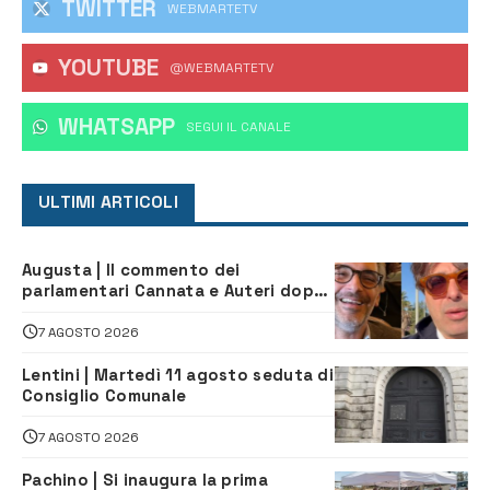
TWITTER
WEBMARTETV
YOUTUBE
@WEBMARTETV
WHATSAPP
‎SEGUI IL CANALE
ULTIMI ARTICOLI
Augusta | Il commento dei
parlamentari Cannata e Auteri dopo
la firma del contatto per il
depuratore
7 AGOSTO 2026
Lentini | Martedì 11 agosto seduta di
Consiglio Comunale
7 AGOSTO 2026
Pachino | Si inaugura la prima