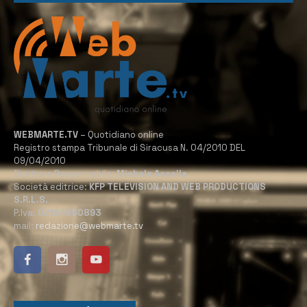
WEBMARTE.TV
– Quotidiano online
Registro stampa Tribunale di Siracusa N. 04/2010 DEL
09/04/2010
Direttore Responsabile:
Michele Accolla
Società editrice:
KFP TELEVISION AND WEB PRODUCTIONS
S.R.L.S.
P.Iva:
02184950893
mail:
redazione@webmarte.tv