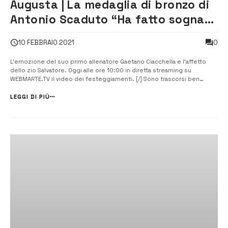
Augusta | La medaglia di bronzo di
Antonio Scaduto “Ha fatto sognare
un’intera città”
0
10 FEBBRAIO 2021
L’emozione del suo primo allenatore Gaetano Ciacchella e l’affetto
dello zio Salvatore. Oggi alle ore 10:00 in diretta streaming su
WEBMARTE.TV il video dei festeggiamenti. [/] Sono trascorsi ben
tredici anni da quel lontano 2008, quando l’augustano finanziere
Antonio Scaduto entrò di diritto nella storia delle Olimpiadi,
LEGGI DI PIÙ
conquistando a Pechin...