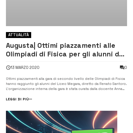
ATTUALITÀ
Augusta| Ottimi piazzamenti alle
Olimpiadi di Fisica per gli alunni del
Megara
0
13 MARZO 2020
Ottimi piazzamenti alla gara di secondo livello delle Olimpiadi di Fisica
hanno raggiunto gli alunni del Liceo Megara, diretto da Renato Santoro.
L’organizzazione interna della gara è stata curata dalla docente Anna
Lucia Daniele, referente, in collaborazione con i docenti di matematica
e fisica. [/] Seconda fascia (argento) per Daniel ...
LEGGI DI PIÙ