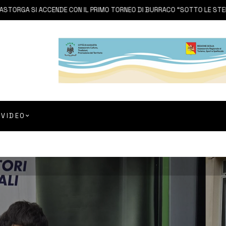
 SI ACCENDE CON IL PRIMO TORNEO DI BURRACO “SOTTO LE STELLE”
VIDEO