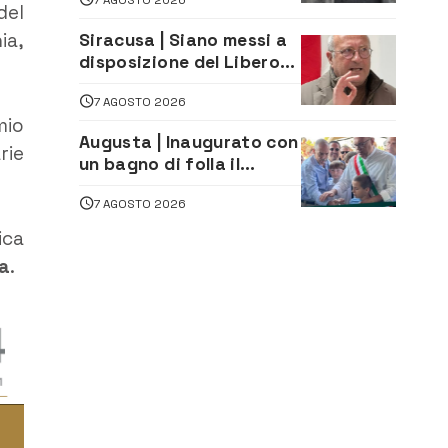
del
ia,
Siracusa | Siano messi a
disposizione del Libero
Consorzio tutti gli atti
7 AGOSTO 2026
relativi alla
mio
privatizzazione della Sac
Augusta | Inaugurato con
rie
un bagno di folla il
McDonald’s di via Aldo
7 AGOSTO 2026
Moro
ica
a
.