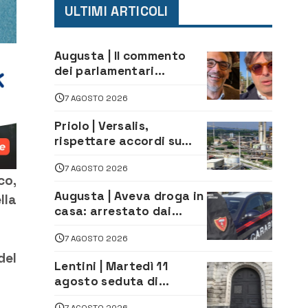
ULTIMI ARTICOLI
Augusta | Il commento
dei parlamentari
Cannata e Auteri dopo la
7 AGOSTO 2026
firma del contatto per il
depuratore
Priolo | Versalis,
rispettare accordi su
salvaguardia dei posti di
7 AGOSTO 2026
lavoro. Il sindaco scrive
co,
alla società
Augusta | Aveva droga in
lla
casa: arrestato dai
Carabinieri 31enne
7 AGOSTO 2026
del
Lentini | Martedì 11
agosto seduta di
Consiglio Comunale
7 AGOSTO 2026