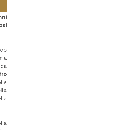
nni
osi
ndo
mia
ica
dro
lla
lla
lla
lla