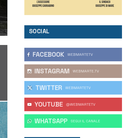
SOCIAL
FACEBOOK
WEBMARTETV
INSTAGRAM
WEBMARTE.TV
TWITTER
WEBMARTETV
YOUTUBE
@WEBMARTETV
WHATSAPP
‎SEGUI IL CANALE