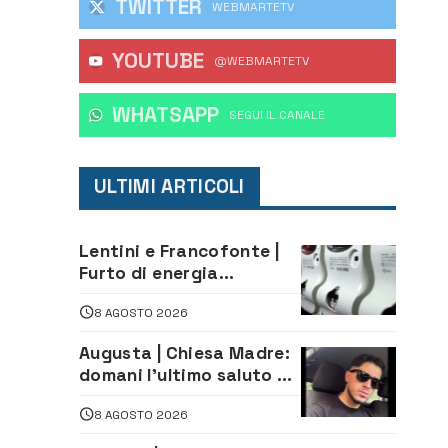
TWITTER
WEBMARTETV
YOUTUBE
@WEBMARTETV
WHATSAPP
‎SEGUI IL CANALE
ULTIMI ARTICOLI
Lentini e Francofonte |
Furto di energia
elettrica, denunciate 4
8 AGOSTO 2026
persone
Augusta | Chiesa Madre:
domani l’ultimo saluto ad
Alessandro Sicuso,
8 AGOSTO 2026
morto in un incidente
stradale