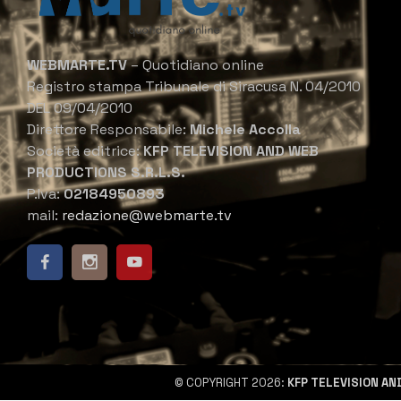
WEBMARTE.TV
– Quotidiano online
Registro stampa Tribunale di Siracusa N. 04/2010
DEL 09/04/2010
Direttore Responsabile:
Michele Accolla
Società editrice:
KFP TELEVISION AND WEB
PRODUCTIONS S.R.L.S.
P.Iva:
02184950893
mail:
redazione@webmarte.tv
© COPYRIGHT 2026:
KFP TELEVISION AN