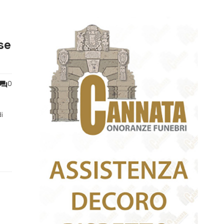
se
0
i
to