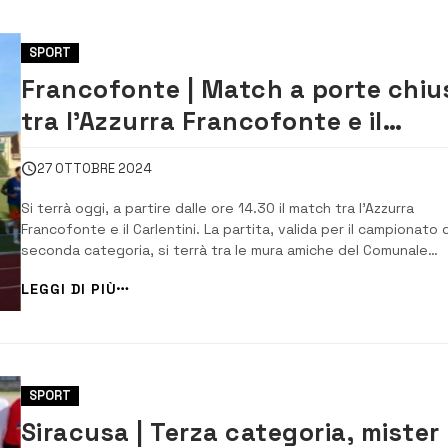
SPORT
Francofonte | Match a porte chiu
tra l’Azzurra Francofonte e il
Carlentini
27 OTTOBRE 2024
Si terrà oggi, a partire dalle ore 14.30 il match tra l’Azzurra
Francofonte e il Carlentini. La partita, valida per il campionato d
seconda categoria, si terrà tra le mura amiche del Comunale
“Silvio Morina” di Francofonte. Nei giorni scorsi è stato dirama
LEGGI DI PIÙ
un avviso riguardante proprio la sfida, tesissima, tra le due
squad...
SPORT
Siracusa | Terza categoria, mister