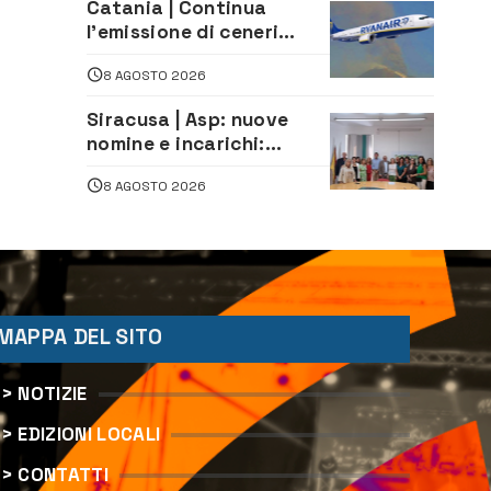
Catania | Continua
l’emissione di ceneri
dall’Etna. Sospese le
8 AGOSTO 2026
attività all’aeroporto di
Fontanarossa
Siracusa | Asp: nuove
nomine e incarichi:
Mazzola al Laboratorio
8 AGOSTO 2026
di Sanità pubblica,
Matteliano al Servizio
Legale
MAPPA DEL SITO
> NOTIZIE
> EDIZIONI LOCALI
> CONTATTI