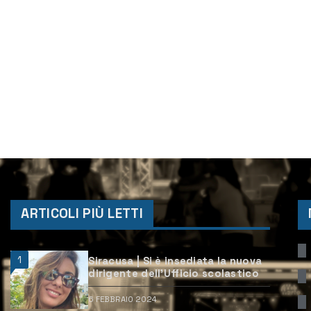
ARTICOLI PIÙ LETTI
1
Siracusa | Si è insediata la nuova
dirigente dell’Ufficio scolastico
6 FEBBRAIO 2024