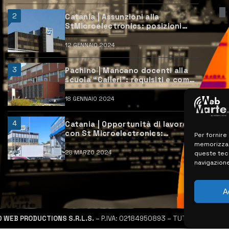
2
Catania | Assunzioni alla
StMicroelectronics: posizioni
aperte e come candidarsi
12 GENNAIO 2024
3
Pachino | Mancano docenti alla
scuola “Calleri”: requisiti e come
candidarsi
18 GENNAIO 2024
4
Catania | Opportunità di lavoro
con St Microelectronics:
Per fornire
centinaia di assunzioni previste
memorizzare
28 MARZO 2024
queste tec
navigazione
A
D WEB PRODUCTIONS S.R.L.S.
– P.IVA: 02184950893 – TUTTI I DIRITTI R