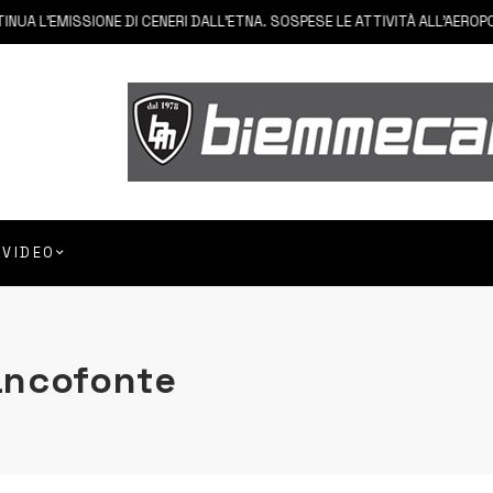
 L’EMISSIONE DI CENERI DALL’ETNA. SOSPESE LE ATTIVITÀ ALL’AEROPORT
VIDEO
rancofonte