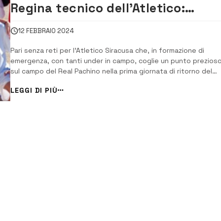
Regina tecnico dell’Atletico:
“Risultato giusto”
12 FEBBRAIO 2024
Pari senza reti per l’Atletico Siracusa che, in formazione di
emergenza, con tanti under in campo, coglie un punto prezios
sul campo del Real Pachino nella prima giornata di ritorno del
campionato di Terza Categoria. Finisce senza reti una gara
LEGGI DI PIÙ
equilibrata e con occasioni da entrambe le parti. La squadra
ospite ha disputato un buon […]...