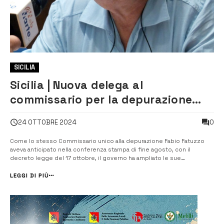
SICILIA
Sicilia | Nuova delega al
commissario per la depurazione
Fatuzzo
0
24 OTTOBRE 2024
Come lo stesso Commissario unico alla depurazione Fabio Fatuzzo
aveva anticipato nella conferenza stampa di fine agosto, con il
decreto legge del 17 ottobre, il governo ha ampliato le sue
competenze, estendendole al riuso delle acque reflue. Il decreto n.
153 ha per oggetto “Disposizioni urgenti per la tutela ambientale del
LEGGI DI PIÙ
Paese, la razionali...