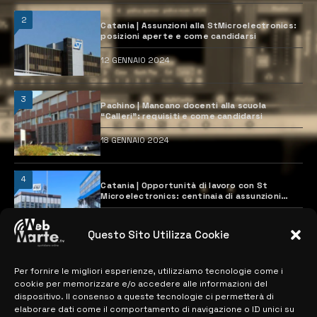
2
Catania | Assunzioni alla StMicroelectronics:
posizioni aperte e come candidarsi
12 GENNAIO 2024
3
Pachino | Mancano docenti alla scuola
“Calleri”: requisiti e come candidarsi
18 GENNAIO 2024
4
Catania | Opportunità di lavoro con St
Microelectronics: centinaia di assunzioni
previste
28 MARZO 2024
Questo Sito Utilizza Cookie
Per fornire le migliori esperienze, utilizziamo tecnologie come i
MAPPA DEL SITO
cookie per memorizzare e/o accedere alle informazioni del
dispositivo. Il consenso a queste tecnologie ci permetterà di
> NOTIZIE
elaborare dati come il comportamento di navigazione o ID unici su