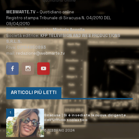
WEBMARTE.TV
– Quotidiano online
Registro stampa Tribunale di Siracusa N. 04/2010 DEL
09/04/2010
Direttore Responsabile:
Michele Accolla
Società editrice:
KFP TELEVISION AND WEB PRODUCTIONS
S.R.L.S.
P.Iva:
02184950893
mail:
redazione@webmarte.tv
ARTICOLI PIÙ LETTI
1
Siracusa | Si è insediata la nuova dirigente
dell’Ufficio scolastico
6 FEBBRAIO 2024