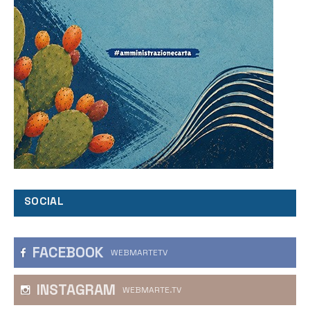
SOCIAL
FACEBOOK
WEBMARTETV
INSTAGRAM
WEBMARTE.TV