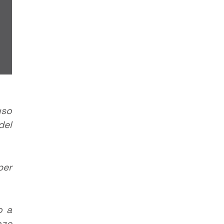
uso
del
per
o a
nze