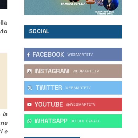
lla
SOCIAL
ato
FACEBOOK
WEBMARTETV
INSTAGRAM
WEBMARTE.TV
TWITTER
WEBMARTETV
YOUTUBE
@WEBMARTETV
 la
WHATSAPP
‎SEGUI IL CANALE
one
i e