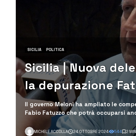
SICILIA
POLITICA
Sicilia | Nuova de
la depurazione Fa
Il governo Meloni ha ampliato le comp
Fabio Fatuzzo che potrà occuparsi anc
MICHELE ACCOLLA
24 OTTOBRE 2024
544
2 MI