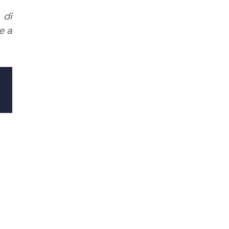
 di
e a