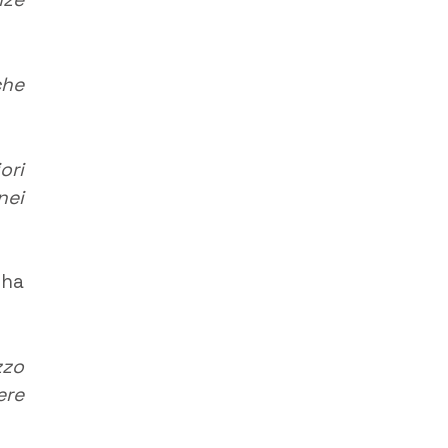
che
ori
nei
 ha
zzo
ere