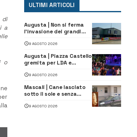
ULTIMI ARTICOLI
 di
Augusta | Non si ferma
i a
l’invasione dei grandi
lle
marchi
9 AGOSTO 2026
Augusta | Piazza Castello
i o
gremita per LDA e
Aka7even: musica, colori
9 AGOSTO 2026
ed emozioni per
“Augusta d’Estate”
Mascali | Cane lasciato
one
sotto il sole e senza
per
acqua: Carabinieri
lla
9 AGOSTO 2026
denunciano proprietario