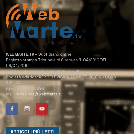
WEBMARTE.TV
– Quotidiano online
Registro stampa Tribunale di Siracusa N. 04/2010 DEL
09/04/2010
Direttore Responsabile:
Michele Accolla
Società editrice:
KFP TELEVISION AND WEB PRODUCTIONS
S.R.L.S.
P.Iva:
02184950893
mail:
redazione@webmarte.tv
ARTICOLI PIÙ LETTI