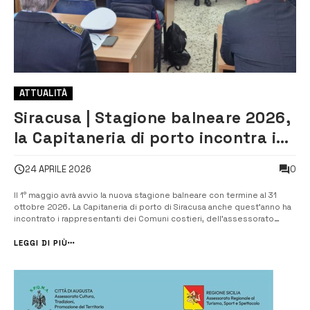
ATTUALITÀ
Siracusa | Stagione balneare 2026,
la Capitaneria di porto incontra i
comuni costieri
0
24 APRILE 2026
Il 1° maggio avrà avvio la nuova stagione balneare con termine al 31
ottobre 2026. La Capitaneria di porto di Siracusa anche quest’anno ha
incontrato i rappresentanti dei Comuni costieri, dell’assessorato
regionale al Territorio e ambiente e degli enti gestori di aree
sottoposte a tutela ovvero il Consorzio Area marina protetta del
LEGGI DI PIÙ
Plemm...