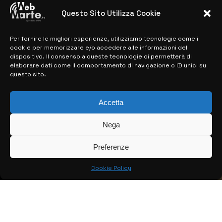
28 MARZO 2024
Questo Sito Utilizza Cookie
Per fornire le migliori esperienze, utilizziamo tecnologie come i
MAPPA DEL SITO
cookie per memorizzare e/o accedere alle informazioni del
dispositivo. Il consenso a queste tecnologie ci permetterà di
> NOTIZIE
elaborare dati come il comportamento di navigazione o ID unici su
questo sito.
> EDIZIONI LOCALI
> CONTATTI
Accetta
> INFO
Nega
Preferenze
Cookie Policy
© COPYRIGHT 2026:
KFP TELEVISION AND WEB PRODUCTIONS
S.R.L.S.
– P.IVA: 02184950893 – TUTTI I DIRITTI RISERVATI –