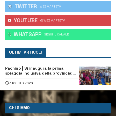
TWITTER
WEBMARTETV
YOUTUBE
@WEBMARTETV
WHATSAPP
‎SEGUI IL CANALE
ULTIMI ARTICOLI
Pachino | Si inaugura la prima
spiaggia inclusiva della provincia:
assistenza e prevenzione aperte a
tutti
7 AGOSTO 2026
CHI SIAMO