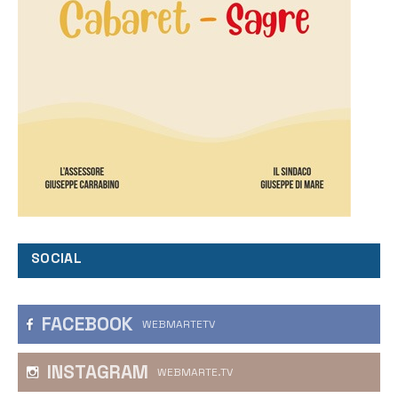
SOCIAL
FACEBOOK
WEBMARTETV
INSTAGRAM
WEBMARTE.TV