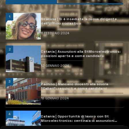
1
Siracusa | Si è insediata la nuova dirigente
dell’Ufficio scolastico
6 FEBBRAIO 2024
2
Catania | Assunzioni alla StMicroelectronics:
posizioni aperte e come candidarsi
12 GENNAIO 2024
3
Pachino | Mancano docenti alla scuola
“Calleri”: requisiti e come candidarsi
18 GENNAIO 2024
4
Catania | Opportunità di lavoro con St
Microelectronics: centinaia di assunzioni
previste