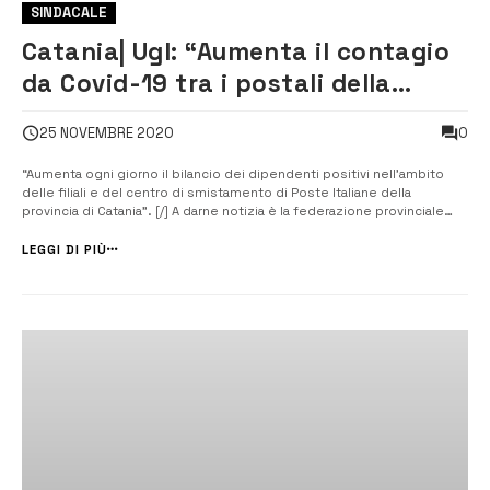
SINDACALE
Catania| Ugl: “Aumenta il contagio
da Covid-19 tra i postali della
provincia etnea”
0
25 NOVEMBRE 2020
“Aumenta ogni giorno il bilancio dei dipendenti positivi nell’ambito
delle filiali e del centro di smistamento di Poste Italiane della
provincia di Catania”. [/] A darne notizia è la federazione provinciale
Comunicazioni della Ugl etnea che chiede all’azienda di incrementare
le misure di protezione e contenimento della diffusione d...
LEGGI DI PIÙ