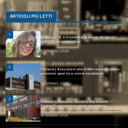
ARTICOLI PIÙ LETTI
1
Siracusa | Si è insediata la nuova dirigente
dell’Ufficio scolastico
6 FEBBRAIO 2024
2
Catania | Assunzioni alla StMicroelectronics:
posizioni aperte e come candidarsi
12 GENNAIO 2024
3
Pachino | Mancano docenti alla scuola
“Calleri”: requisiti e come candidarsi
18 GENNAIO 2024