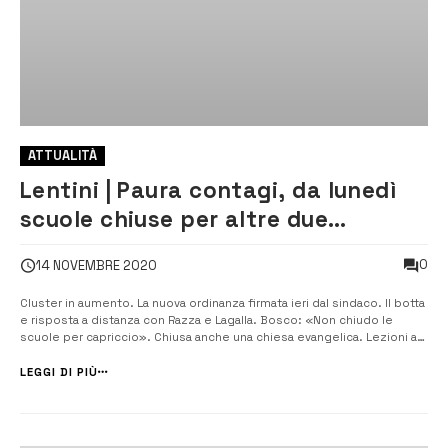
ATTUALITÀ
Lentini | Paura contagi, da lunedì
scuole chiuse per altre due
settimane
0
14 NOVEMBRE 2020
Cluster in aumento. La nuova ordinanza firmata ieri dal sindaco. Il botta
e risposta a distanza con Razza e Lagalla. Bosco: «Non chiudo le
scuole per capriccio». Chiusa anche una chiesa evangelica. Lezioni a
casa per altri 15 giorni. Da lunedì scuole chiuse per altre due
settimane. Per provare a limitare il più possibile i […]
LEGGI DI PIÙ