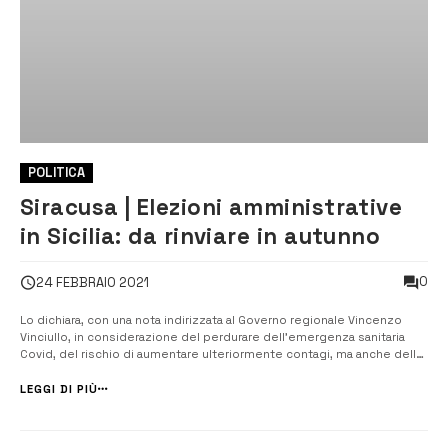
POLITICA
Siracusa | Elezioni amministrative
in Sicilia: da rinviare in autunno
0
24 FEBBRAIO 2021
Lo dichiara, con una nota indirizzata al Governo regionale Vincenzo
Vinciullo, in considerazione del perdurare dell’emergenza sanitaria
Covid, del rischio di aumentare ulteriormente contagi, ma anche delle
mutazioni in atto del virus e dalla scarsità di vaccini al momento
presente su tutto il territorio nazionale. [/] “Le elezioni amministrat...
LEGGI DI PIÙ