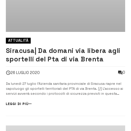
ATTUALITÀ
Siracusa| Da domani via libera agli
sportelli del Pta di via Brenta
0
26 LUGLIO 2020
Da lunedì 27 luglio l’Azienda sanitaria provinciale di Siracusa riapre nel
capoluogo gli sportelli territoriali del PTA di via Brenta. [/] L’accesso ai
servizi avverrà secondo i protocolli di sicurezza previsti in questa
fase al fine di evitare assembramenti e ridurre al minimo il rischio di
possibili contagi. La riapertura degli sportelli di ...
LEGGI DI PIÙ