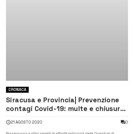
CRONACA
Siracusa e Provincia| Prevenzione
contagi Covid-19: multe e chiusure
temporanee di alcuni esercizi
0
21 AGOSTO 2020
commerciali
Proseguono a ritmi serrati le attività anticovid della Questura di