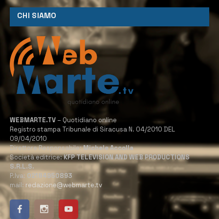
CHI SIAMO
WEBMARTE.TV
– Quotidiano online
Registro stampa Tribunale di Siracusa N. 04/2010 DEL
09/04/2010
Direttore Responsabile:
Michele Accolla
Società editrice:
KFP TELEVISION AND WEB PRODUCTIONS
S.R.L.S.
P.Iva:
02184950893
mail:
redazione@webmarte.tv