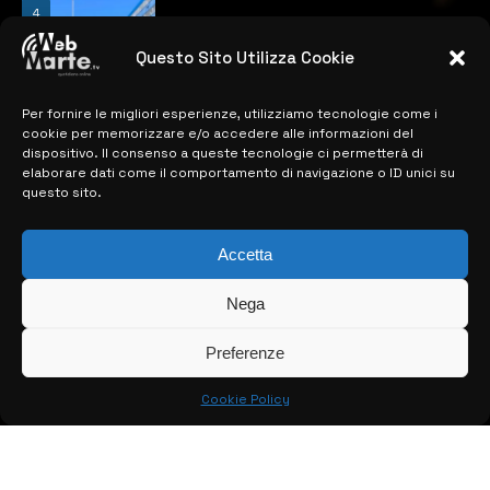
4
Catania | Opportunità di lavoro con St
Microelectronics: centinaia di assunzioni
previste
Questo Sito Utilizza Cookie
28 MARZO 2024
Per fornire le migliori esperienze, utilizziamo tecnologie come i
cookie per memorizzare e/o accedere alle informazioni del
dispositivo. Il consenso a queste tecnologie ci permetterà di
MAPPA DEL SITO
elaborare dati come il comportamento di navigazione o ID unici su
questo sito.
> NOTIZIE
Accetta
> EDIZIONI LOCALI
> CONTATTI
Nega
> INFO
Preferenze
Cookie Policy