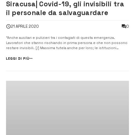
Siracusa| Covid-19, gli invisibili tra
il personale da salvaguardare
0
21 APRILE 2020
“Anche ausiliari e pulizieri tra i contagiati di questa emergenza.
Lavoratori che stanno rischiando in prima persona e che non possono
restare invisibili. [/] Massima tutela anche per loro; le istituzioni
adottino tutte le misure di sicurezza per questi lavoratori e
garantiscano corsie preferenziali per effettuare i tamponi e la
LEGGI DI PIÙ
distribuzione ...