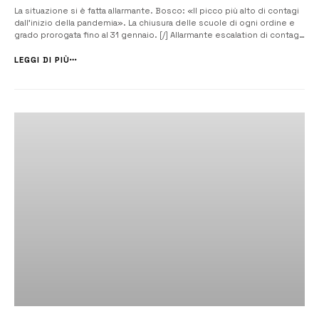
La situazione si è fatta allarmante. Bosco: «Il picco più alto di contagi
dall’inizio della pandemia». La chiusura delle scuole di ogni ordine e
grado prorogata fino al 31 gennaio. [/] Allarmante escalation di contagi
nel Lentinese. Sono 425 i positivi accertati dall’Asp tra Lentini,
Carlentini e Francofonte. Il numero più alto a Lentini dove ...
LEGGI DI PIÙ