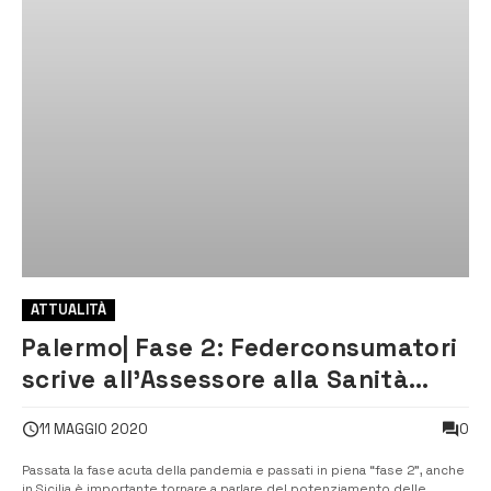
ATTUALITÀ
Palermo| Fase 2: Federconsumatori
scrive all’Assessore alla Sanità
Razza
0
11 MAGGIO 2020
Passata la fase acuta della pandemia e passati in piena “fase 2”, anche
in Sicilia è importante tornare a parlare del potenziamento delle