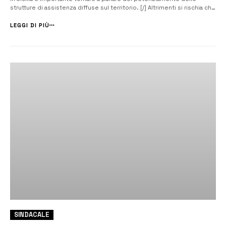
strutture di assistenza diffuse sul territorio. [/] Altrimenti si rischia che
la “fase 3” sia peggio della “fase 1”. Per questo Federconsumatori
Sicilia ha scritto all&#82...
LEGGI DI PIÙ
SINDACALE