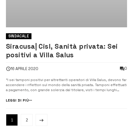
SINDACALE
Siracusa| Cisl, Sanità privata: Sei
positivi a Villa Salus
0
16 APRILE 2020
“I sei tamponi positivi per altrettanti operatori di Villa Salus, devono far
accendere i riflettori sul mondo della sanità privata. Tamponi effettuati
a pagamento, con grande solerzia dal titolare, visti i tempi lunghi
prospettati dall’ASP. E questo mentre ad Avola il personale
ufficialmente in ferie per tampone ‘dubbio’ ha ricevuto una telefo...
LEGGI DI PIÙ
1
2