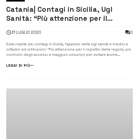
Catania| Contagi in Sicilia, Ugl
Sanità: “Più attenzione per il
rispetto delle regole tra i
0
31 LUGLIO 2020
lavoratori”
Sulla risalita dei contagi in Sicilia, l’appello della Ugl sanità e medici a
cittadini ed istituzioni: “Più attenzione per il rispetto delle regole, più
controllo degli accessi e maggiori soluzioni per evitare anche
assembramenti nelle strutture sanitarie”. [/] Risalgono i numeri della
diffusione del contagio da Covid-19 in S...
LEGGI DI PIÙ