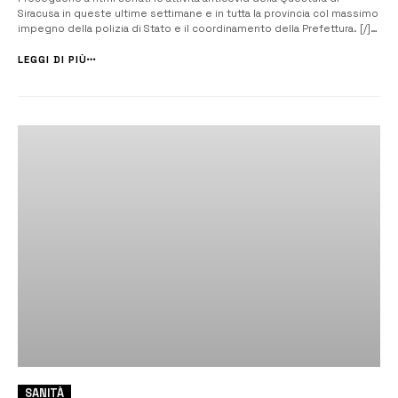
Siracusa in queste ultime settimane e in tutta la provincia col massimo
impegno della polizia di Stato e il coordinamento della Prefettura. [/]
Sono stati sanzionati alcuni esercizi commerciali e, in alcuni casi, il
questore Giusi Scaduto ha emanato un provvedimento di chiusura...
LEGGI DI PIÙ
SANITÀ