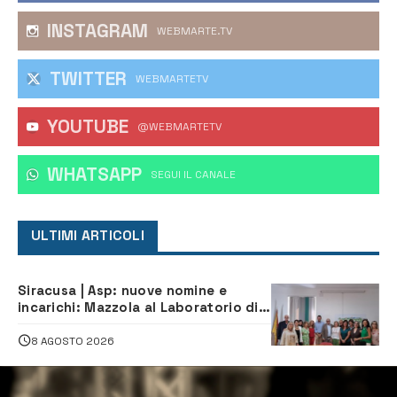
INSTAGRAM
WEBMARTE.TV
TWITTER
WEBMARTETV
YOUTUBE
@WEBMARTETV
WHATSAPP
‎SEGUI IL CANALE
ULTIMI ARTICOLI
Siracusa | Asp: nuove nomine e
incarichi: Mazzola al Laboratorio di
Sanità pubblica, Matteliano al
Servizio Legale
8 AGOSTO 2026