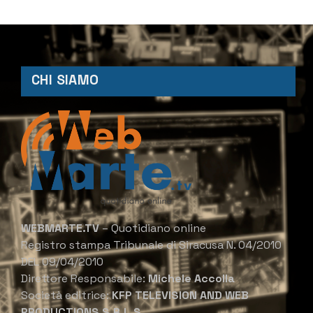
CHI SIAMO
WEBMARTE.TV
– Quotidiano online
Registro stampa Tribunale di Siracusa N. 04/2010
DEL 09/04/2010
Direttore Responsabile:
Michele Accolla
Società editrice:
KFP TELEVISION AND WEB
PRODUCTIONS S.R.L.S.