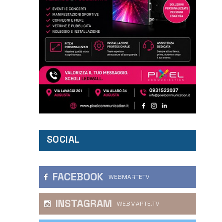
SOCIAL
FACEBOOK
WEBMARTETV
INSTAGRAM
WEBMARTE.TV