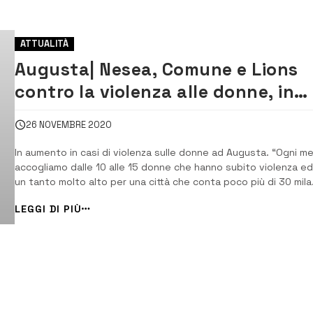
ATTUALITÀ
Augusta| Nesea, Comune e Lions
contro la violenza alle donne, in
aumento in città
26 NOVEMBRE 2020
In aumento in casi di violenza sulle donne ad Augusta. “Ogni m
accogliamo dalle 10 alle 15 donne che hanno subito violenza ed
un tanto molto alto per una città che conta poco più di 30 mila
abitanti. L’anno della pandemia ha dato effetti negativi e
LEGGI DI PIÙ
devastanti. Quest’anno abbiamo registrato un incremento, ma
soprattutto […]