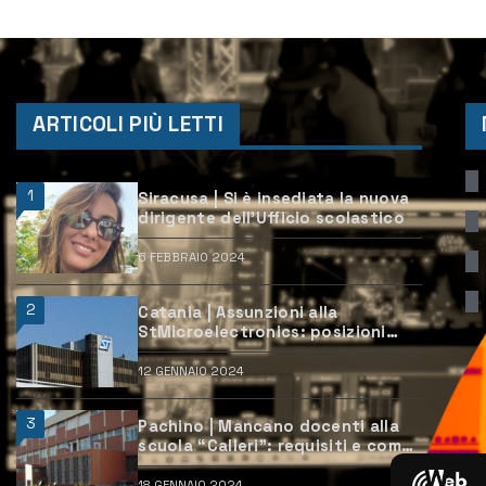
ARTICOLI PIÙ LETTI
1
Siracusa | Si è insediata la nuova
dirigente dell’Ufficio scolastico
6 FEBBRAIO 2024
2
Catania | Assunzioni alla
StMicroelectronics: posizioni
aperte e come candidarsi
12 GENNAIO 2024
3
Pachino | Mancano docenti alla
scuola “Calleri”: requisiti e come
candidarsi
18 GENNAIO 2024