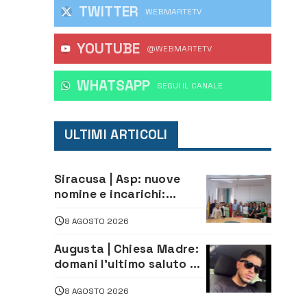
TWITTER
WEBMARTETV
YOUTUBE
@WEBMARTETV
WHATSAPP
‎SEGUI IL CANALE
ULTIMI ARTICOLI
Siracusa | Asp: nuove
nomine e incarichi:
Mazzola al Laboratorio
8 AGOSTO 2026
di Sanità pubblica,
Matteliano al Servizio
Augusta | Chiesa Madre:
Legale
domani l’ultimo saluto ad
Alessandro Sicuso,
8 AGOSTO 2026
morto in un incidente