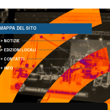
stradale
MAPPA DEL SITO
> NOTIZIE
> EDIZIONI LOCALI
> CONTATTI
> INFO