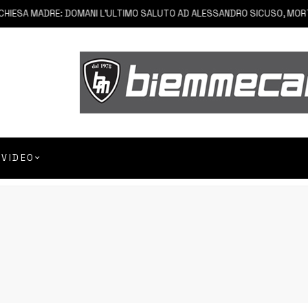
ESA MADRE: DOMANI L’ULTIMO SALUTO AD ALESSANDRO SICUSO, MORTO I
VIDEO