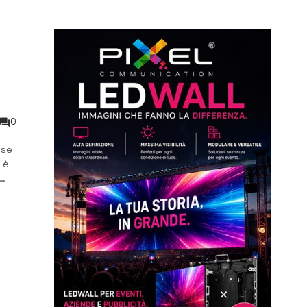
0
ese
 è