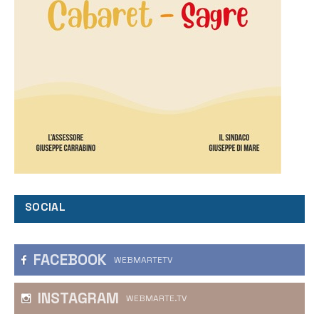
SOCIAL
FACEBOOK
WEBMARTETV
INSTAGRAM
WEBMARTE.TV