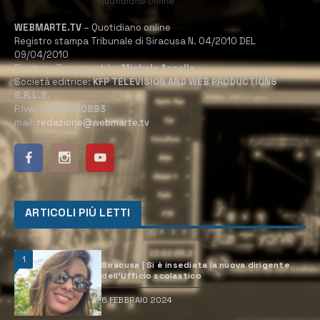
WEBMARTE.TV
– Quotidiano online
Registro stampa Tribunale di Siracusa N. 04/2010 DEL
09/04/2010
Direttore Responsabile:
Michele Accolla
Società editrice:
KFP TELEVISION AND WEB PRODUCTIONS
S.R.L.S.
P.Iva:
02184950893
mail:
redazione@webmarte.tv
ARTICOLI PIÙ LETTI
1
Siracusa | Si è insediata la nuova dirigente
dell’Ufficio scolastico
6 FEBBRAIO 2024