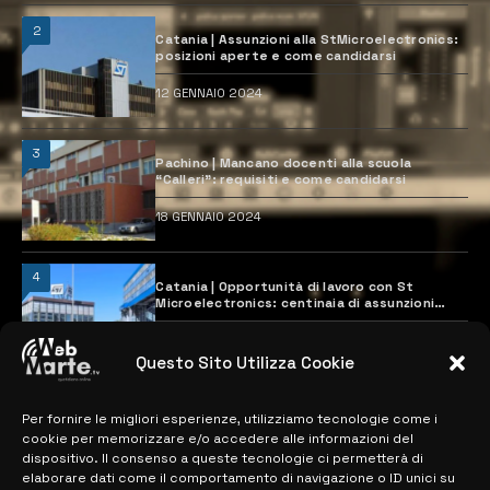
2
Catania | Assunzioni alla StMicroelectronics:
posizioni aperte e come candidarsi
12 GENNAIO 2024
3
Pachino | Mancano docenti alla scuola
“Calleri”: requisiti e come candidarsi
18 GENNAIO 2024
4
Catania | Opportunità di lavoro con St
Microelectronics: centinaia di assunzioni
previste
28 MARZO 2024
Questo Sito Utilizza Cookie
Per fornire le migliori esperienze, utilizziamo tecnologie come i
MAPPA DEL SITO
cookie per memorizzare e/o accedere alle informazioni del
dispositivo. Il consenso a queste tecnologie ci permetterà di
> NOTIZIE
elaborare dati come il comportamento di navigazione o ID unici su