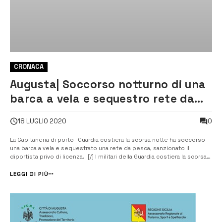
CRONACA
Augusta| Soccorso notturno di una
barca a vela e sequestro rete da
pesca
0
18 LUGLIO 2020
La Capitaneria di porto -Guardia costiera la scorsa notte ha soccorso
una barca a vela e sequestrato una rete da pesca, sanzionato il
diportista privo di licenza. [/] I militari della Guardia costiera la scorsa
notte ha prestato soccorso a una barca a vela in difficoltà. Una
chiamata di soccorso è giunta alla sala operativa […]
LEGGI DI PIÙ