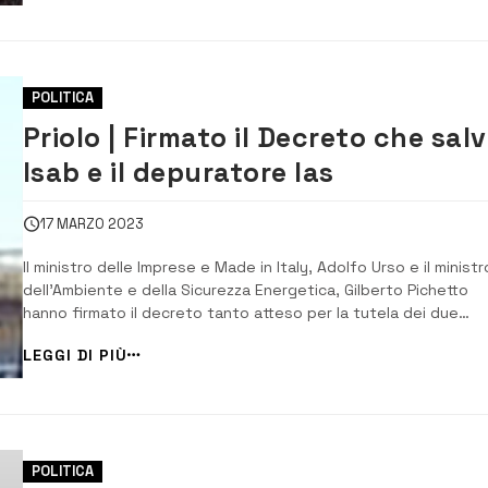
servizio rifiuti e la piattaforma d...
POLITICA
Priolo | Firmato il Decreto che sal
Isab e il depuratore Ias
17 MARZO 2023
Il ministro delle Imprese e Made in Italy, Adolfo Urso e il ministr
dell’Ambiente e della Sicurezza Energetica, Gilberto Pichetto
hanno firmato il decreto tanto atteso per la tutela dei due
impianti del polo industriale. Il decreto ministeriale dà seguito 
LEGGI DI PIÙ
dpcm firmato il 4 febbraio scorso, che dichiarava il complesso
degli stabilimenti di ...
POLITICA