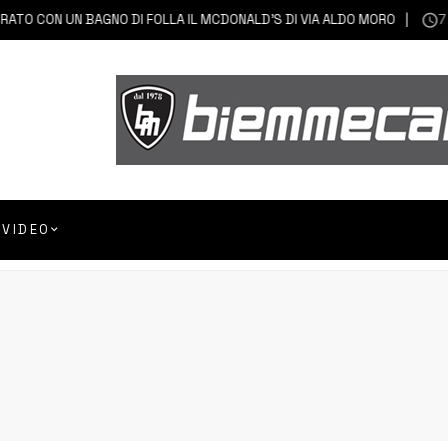
N UN BAGNO DI FOLLA IL MCDONALD’S DI VIA ALDO MORO
7 AGOST
VIDEO