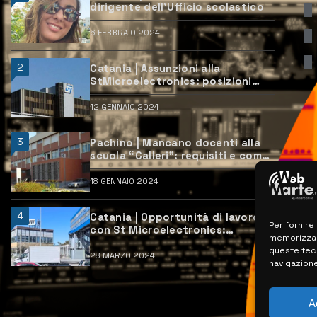
dirigente dell’Ufficio scolastico
6 FEBBRAIO 2024
2
Catania | Assunzioni alla
StMicroelectronics: posizioni
aperte e come candidarsi
12 GENNAIO 2024
3
Pachino | Mancano docenti alla
scuola “Calleri”: requisiti e come
candidarsi
18 GENNAIO 2024
4
Catania | Opportunità di lavoro
Per fornire
con St Microelectronics:
memorizzare
centinaia di assunzioni previste
queste tec
28 MARZO 2024
navigazione
A