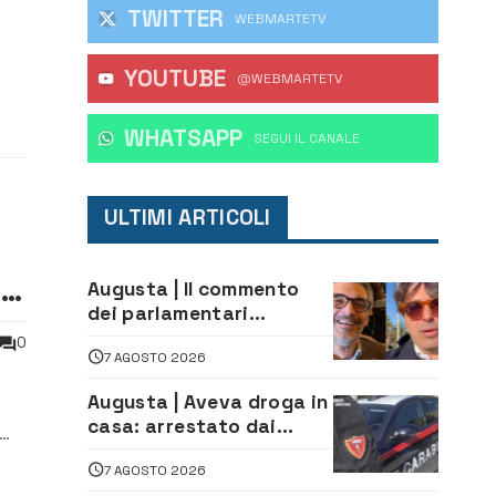
TWITTER
WEBMARTETV
YOUTUBE
ni
@WEBMARTETV
o
WHATSAPP
‎SEGUI IL CANALE
ULTIMI ARTICOLI
io
Augusta | Il commento
dei parlamentari
Cannata e Auteri dopo la
0
7 AGOSTO 2026
firma del contatto per il
depuratore
Augusta | Aveva droga in
casa: arrestato dai
Carabinieri 31enne
7 AGOSTO 2026
il