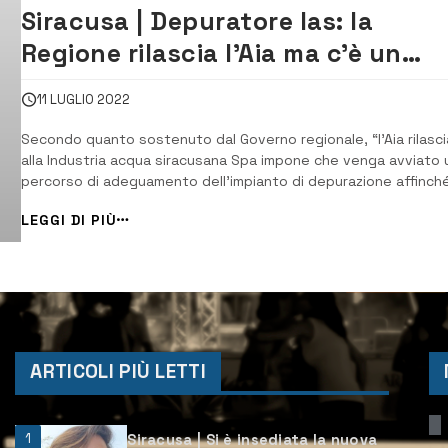
Siracusa | Depuratore Ias: la
Regione rilascia l’Aia ma c’è un
vincolo
11 LUGLIO 2022
Secondo quanto sostenuto dal Governo regionale, “l’Aia rilasci
alla Industria acqua siracusana Spa impone che venga avviato 
percorso di adeguamento dell’impianto di depurazione affinch
vengano raggiunti gli standard ambientali più elevati per la
LEGGI DI PIÙ
salvaguardia del territorio e della salute di residenti e lavorator
questa area del...
ARTICOLI PIÙ LETTI
1
Siracusa | Si è insediata la nuova