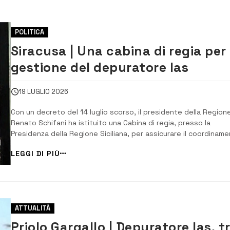
POLITICA
Siracusa | Una cabina di regia per 
gestione del depuratore Ias
19 LUGLIO 2026
Con un decreto del 14 luglio scorso, il presidente della Region
Renato Schifani ha istituito una Cabina di regia, presso la
Presidenza della Regione Siciliana, per assicurare il coordinam
delle strategie e delle attività connesse alla gestione del
LEGGI DI PIÙ
depuratore consortile IAS di Priolo. Il nuovo organismo dovrà
definire gli indirizzi per la ...
ATTUALITÀ
Priolo Gargallo | Depuratore Ias, t