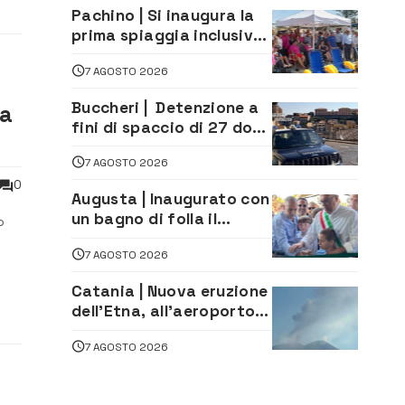
Pachino | Si inaugura la
prima spiaggia inclusiva
della provincia:
7 AGOSTO 2026
assistenza e prevenzione
aperte a tutti
Buccheri | Detenzione a
va
fini di spaccio di 27 dosi
di droga: denunciati tre
7 AGOSTO 2026
20enni
0
Augusta | Inaugurato con
un bagno di folla il
o
McDonald’s di via Aldo
7 AGOSTO 2026
Moro
al
Catania | Nuova eruzione
dell’Etna, all’aeroporto
Bellini voli in arrivo
7 AGOSTO 2026
dirottati