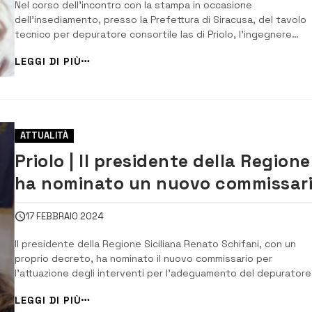
Nel corso dell’incontro con la stampa in occasione
dell’insediamento, presso la Prefettura di Siracusa, del tavolo
tecnico per depuratore consortile Ias di Priolo, l’ingegnere
Giovanna Picone, nominata dal presidente della Regione Schifa
LEGGI DI PIÙ
commissario per l’attuazione degli interventi per l’adeguament
dell’impianto, ha risposto ad alcun...
ATTUALITÀ
Priolo | Il presidente della Regione
ha nominato un nuovo commissar
per il depuratore Ias
17 FEBBRAIO 2024
Il presidente della Regione Siciliana Renato Schifani, con un
proprio decreto, ha nominato il nuovo commissario per
l’attuazione degli interventi per l’adeguamento del depuratore
consortile Ias di Priolo. È l’ingegnere Giovanna Picone, che è
LEGGI DI PIÙ
amministratore di Impianti Srr, la società in house che gestisce 