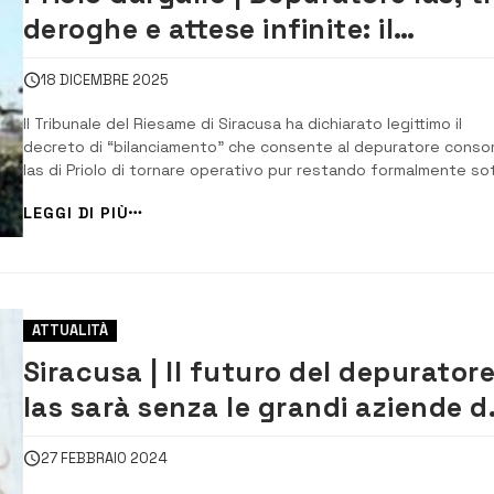
deroghe e attese infinite: il
territorio chiede giustizia
18 DICEMBRE 2025
ll Tribunale del Riesame di Siracusa ha dichiarato legittimo il
decreto di “bilanciamento” che consente al depuratore consor
Ias di Priolo di tornare operativo pur restando formalmente so
sequestro per gravi ipotesi di reato ambientale. Una decision
LEGGI DI PIÙ
che ha riacceso il dibattito sul destino ambientale e sanitario d
polo industriale si...
ATTUALITÀ
Siracusa | Il futuro del depurator
Ias sarà senza le grandi aziende d
polo industriale
27 FEBBRAIO 2024