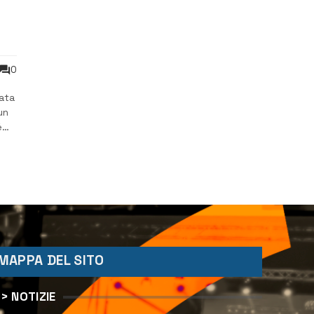
0
ata
un
é
i di
MAPPA DEL SITO
> NOTIZIE