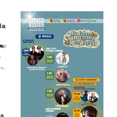
la
0
e
ento
ra