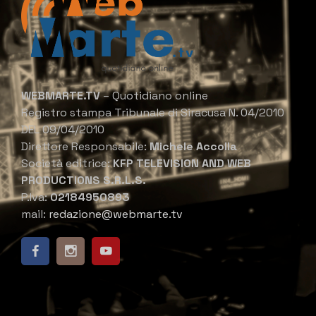
WEBMARTE.TV
– Quotidiano online
Registro stampa Tribunale di Siracusa N. 04/2010
DEL 09/04/2010
Direttore Responsabile:
Michele Accolla
Società editrice:
KFP TELEVISION AND WEB
PRODUCTIONS S.R.L.S.
P.Iva:
02184950893
mail:
redazione@webmarte.tv