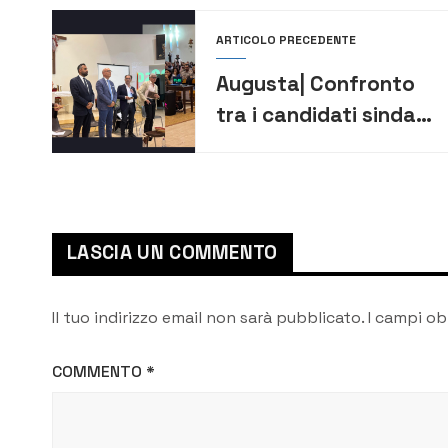
ARTICOLO PRECEDENTE
Augusta| Confronto
tra i candidati sindaci
nella chiesa del Cristo
Re: sociale, porto e
bilancio al centro del
dibattito
LASCIA UN COMMENTO
Il tuo indirizzo email non sarà pubblicato.
I campi ob
COMMENTO
*