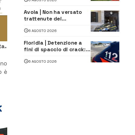
andata
Avola | Non ha versato
trattenute dei
lavoratori: sequestrati
6 AGOSTO 2026
oltre 700 mila euro a
imprenditore della
Floridia | Detenzione a
climatizzazione
ta.
fini di spaccio di crack:
arrestato 22enne
6 AGOSTO 2026
uno
ò è