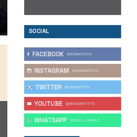
SOCIAL
FACEBOOK
WEBMARTETV
INSTAGRAM
WEBMARTE.TV
TWITTER
WEBMARTETV
YOUTUBE
@WEBMARTETV
WHATSAPP
‎SEGUI IL CANALE