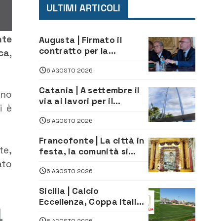
ULTIMI ARTICOLI
nte
Augusta | Firmato il
contratto per la
ca,
realizzazione del
6 AGOSTO 2026
depuratore delle acque
reflue
Catania | A settembre il
ano
via ai lavori per il
i è
rifacimento dell’ingresso
6 AGOSTO 2026
sud del porto
Francofonte | La città in
te,
festa, la comunità si
affida alla Madonna
ato
6 AGOSTO 2026
della Neve tra fede e
tradizione
Sicilia | Calcio
Eccellenza, Coppa Italia:
il 30 agosto la prima di
6 AGOSTO 2026