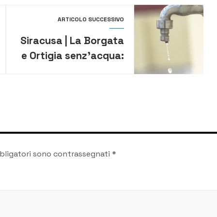
ARTICOLO SUCCESSIVO
Siracusa | La Borgata
e Ortigia senz’acqua:
il Comitato presenta
un esposto ad Arera
bligatori sono contrassegnati
*