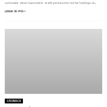
comunale deve rispondere di atti persecutori ed ha l’obbligo di
indossare il braccialetto elettronico, con il divieto di avvicinamento
all’amministratore da una distanza di 500 metri, così come preved...
LEGGI DI PIÙ
CRONACA