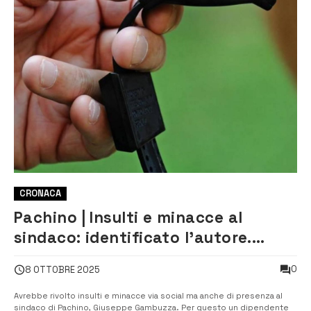
CRONACA
Pachino | Insulti e minacce al
sindaco: identificato l’autore.
Dovrà indossare il braccialetto
0
8 OTTOBRE 2025
elettronico
Avrebbe rivolto insulti e minacce via social ma anche di presenza al
sindaco di Pachino, Giuseppe Gambuzza. Per questo un dipendente