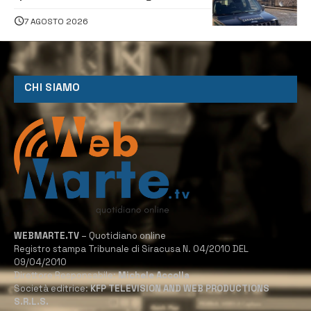
denunciati tre 20enni
7 AGOSTO 2026
CHI SIAMO
WEBMARTE.TV
– Quotidiano online
Registro stampa Tribunale di Siracusa N. 04/2010 DEL
09/04/2010
Direttore Responsabile:
Michele Accolla
Società editrice:
KFP TELEVISION AND WEB PRODUCTIONS
S.R.L.S.