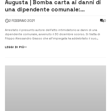
Augusta | Bomba carta ai danni di
una dipendente comunale:
arrestato un ventottenne
0
2 FEBBRAIO 2021
Arrestato il presunto autore dell’atto intimidatorio ai danni di una
dipendente comunale, avvenuto il 30 dicembre scorso. Si tratta di
Filippo Alessandro Grasso che all’impiegata ha addebitato il suo
allontanamento dalla fidanzata sedicenne, sebbene lo stesso abbia
già una compagna e due figli con cui convive. [/] Filippo Alessandro
LEGGI DI PIÙ
Grasso, 28...