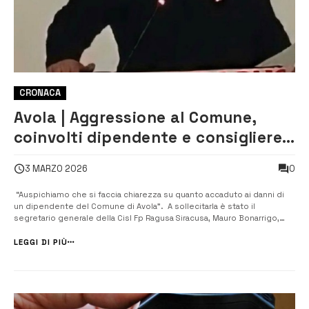
CRONACA
Avola | Aggressione al Comune,
coinvolti dipendente e consigliere,
la Cisl: “fare chiarezza”
0
3 MARZO 2026
“Auspichiamo che si faccia chiarezza su quanto accaduto ai danni di
un dipendente del Comune di Avola”. A sollecitarla è stato il
segretario generale della Cisl Fp Ragusa Siracusa, Mauro Bonarrigo,
commentando come episodio increscioso il caso di una presunta
aggressione da parte di un consigliere comunale nei confronti di un
LEGGI DI PIÙ
lavoratore...