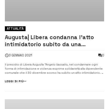
ATTUALITÀ
Augusta| Libera condanna l’atto
intimidatorio subito da una
dipendente comunale
0
3 GENNAIO 2021
Il presidio di Libera Augusta “Angelo Vassallo, nel condannare ogni
forma di intimidazione e violenza esprime solidarietà alla dipendente
comunale che il 30 dicembre scorso ha subito un atto intimidatorio. “Il
coraggio e l’onestà dei cittadini augustani possano sconfiggere il
proliferare della criminalità”. Nelle scorse setti...
LEGGI DI PIÙ