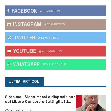
FACEBOOK
WEBMARTETV
INSTAGRAM
WEBMARTE.TV
TWITTER
WEBMARTETV
YOUTUBE
@WEBMARTETV
WHATSAPP
‎SEGUI IL CANALE
ULTIMI ARTICOLI
Siracusa | Siano messi a disposizione
del Libero Consorzio tutti gli atti
relativi alla privatizzazione della Sac
7 AGOSTO 2026