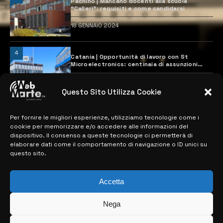
Pachino | Mancano docenti alla scuola
“Calleri”: requisiti e come candidarsi
18 GENNAIO 2024
4
Catania | Opportunità di lavoro con St
Microelectronics: centinaia di assunzioni
previste
28 MARZO 2024
Questo Sito Utilizza Cookie
Per fornire le migliori esperienze, utilizziamo tecnologie come i
MAPPA DEL SITO
cookie per memorizzare e/o accedere alle informazioni del
dispositivo. Il consenso a queste tecnologie ci permetterà di
> NOTIZIE
elaborare dati come il comportamento di navigazione o ID unici su
questo sito.
> EDIZIONI LOCALI
> CONTATTI
Accetta
> INFO
Nega