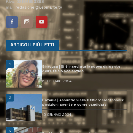
P.Iva:
02184950893
mail:
redazione@webmarte.tv
ARTICOLI PIÙ LETTI
1
Siracusa | Si è insediata la nuova dirigente
dell’Ufficio scolastico
6 FEBBRAIO 2024
2
Catania | Assunzioni alla StMicroelectronics:
posizioni aperte e come candidarsi
12 GENNAIO 2024
3