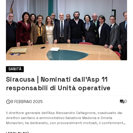
SANITÀ
Siracusa | Nominati dall’Asp 11
responsabili di Unità operative
0
8 FEBBRAIO 2025
Il direttore generale dell’Asp Alessandro Caltagirone, coadiuvato dai
direttori sanitario e amministrativo Salvatore Madonia e Ornella
Monasteri, ha deliberato, con provvedimenti motivati, il conferimento
di 11 incarichi dirigenziali di responsabili di Uosd e Uos nel rispetto
delle previsioni del Ccnl e del regolamento aziendale. Lo ha f...