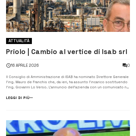
ATTUALITÀ
Priolo | Cambio al vertice di Isab srl
0
16 APRILE 2026
Il Consiglio di Amministrazione di ISAB ha nominato Direttore Generale
l’ing. Mauro de Franchis che, da ieri, ha assunto l’incarico sostituendo
l’ing. Giovanni Lo Verso. L’annuncio dell’azienda con un comunicato nel
quale si sottolinea come la nuova nomina rappresenta un normale
avvicendamento e sia nel segno della piena continuità. Il nuovo D...
LEGGI DI PIÙ