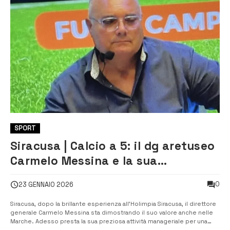
SPORT
Siracusa | Calcio a 5: il dg aretuseo
Carmelo Messina e la sua
esperienza alla Fermana: “Voglio
0
23 GENNAIO 2026
lasciare la mia impronta”
Siracusa, dopo la brillante esperienza all’Holimpia Siracusa, il direttore
generale Carmelo Messina sta dimostrando il suo valore anche nelle
Marche. Adesso presta la sua preziosa attività manageriale per una
società del girone D del torneo nazionale, la Fermana, reduce da una