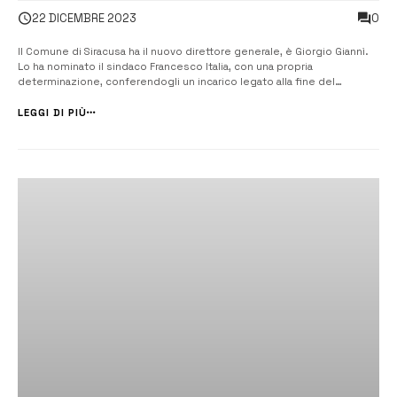
0
22 DICEMBRE 2023
Il Comune di Siracusa ha il nuovo direttore generale, è Giorgio Giannì.
Lo ha nominato il sindaco Francesco Italia, con una propria
determinazione, conferendogli un incarico legato alla fine del
mandato amministrativo. Giannì è dirigente del Comune di Siracusa dal
1994, e fino alla nomina a direttore generale ha ricoperto il ruolo di
LEGGI DI PIÙ
Ragionier...