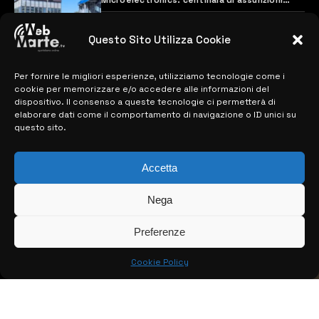
previste
28 MARZO 2024
Questo Sito Utilizza Cookie
Per fornire le migliori esperienze, utilizziamo tecnologie come i
MAPPA DEL SITO
cookie per memorizzare e/o accedere alle informazioni del
dispositivo. Il consenso a queste tecnologie ci permetterà di
> NOTIZIE
elaborare dati come il comportamento di navigazione o ID unici su
questo sito.
> EDIZIONI LOCALI
> CONTATTI
Accetta
> INFO
Nega
Preferenze
Cookie Policy