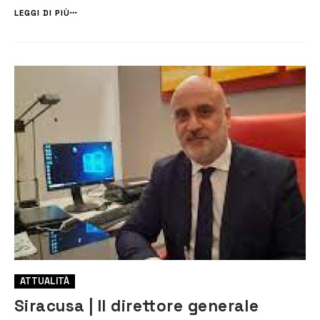
netta vittoria casalinga. La meticolosità e le qualità del direttor...
LEGGI DI PIÙ
ATTUALITÀ
Siracusa | Il direttore generale