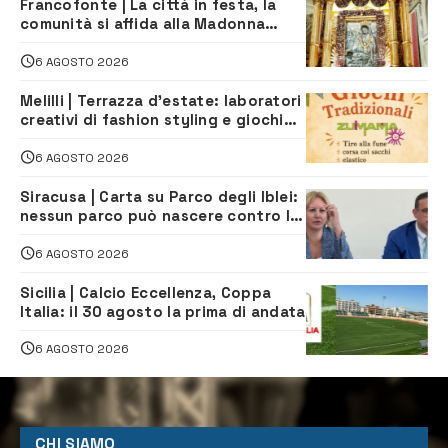
Francofonte | La città in festa, la
comunità si affida alla Madonna
della Neve tra fede e tradizione
6 AGOSTO 2026
Melilli | Terrazza d’estate: laboratori
creativi di fashion styling e giochi
tradizionali di Zuimama, ecco come
iscriversi
6 AGOSTO 2026
Siracusa | Carta su Parco degli Iblei:
nessun parco può nascere contro le
comunità e il territorio
6 AGOSTO 2026
Sicilia | Calcio Eccellenza, Coppa
Italia: il 30 agosto la prima di andata
6 AGOSTO 2026
CHI SIAMO