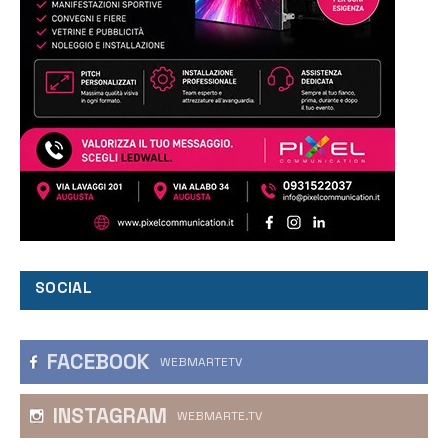
SOCIAL
FACEBOOK
WEBMARTETV
INSTAGRAM
WEBMARTE.TV