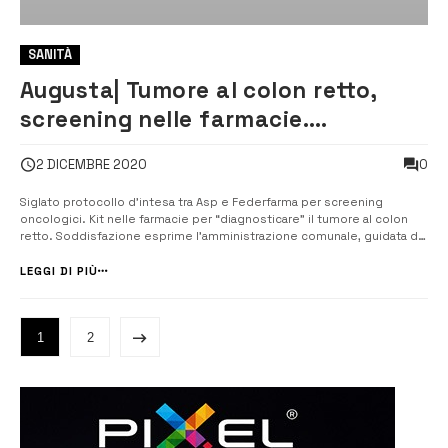
SANITÀ
Augusta| Tumore al colon retto,
screening nelle farmacie.
Soddisfatto il sindaco
0
2 DICEMBRE 2020
Siglato protocollo d’intesa tra Asp e Federfarma per screening
oncologici. Kit nelle farmacie per “diagnosticare” il tumore al colon
retto. Soddisfazione esprime l’amministrazione comunale, guidata dal
sindaco, Giuseppe Di Mare che invita l’utenza tra i 50 ai 69 anni a
rivolgersi alla propria farmacia di fiducia. [/] L’...
LEGGI DI PIÙ
1
2