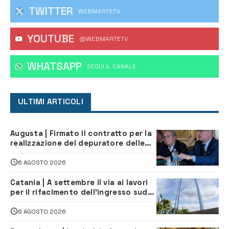
TWITTER
WEBMARTETV
YOUTUBE
@WEBMARTETV
WHATSAPP
‎SEGUI IL CANALE
ULTIMI ARTICOLI
Augusta | Firmato il contratto per la
realizzazione del depuratore delle
acque reflue
6 AGOSTO 2026
Catania | A settembre il via ai lavori
per il rifacimento dell’ingresso sud
del porto
6 AGOSTO 2026