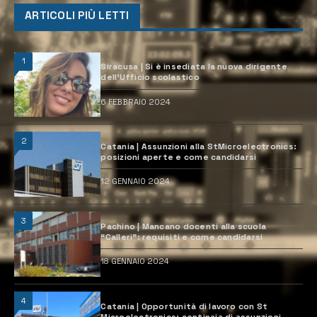
ARTICOLI PIÙ LETTI
1
Siracusa | Si è insediata la nuova dirigente
dell’Ufficio scolastico
6 FEBBRAIO 2024
2
Catania | Assunzioni alla StMicroelectronics:
posizioni aperte e come candidarsi
12 GENNAIO 2024
3
Pachino | Mancano docenti alla scuola
“Calleri”: requisiti e come candidarsi
18 GENNAIO 2024
4
Catania | Opportunità di lavoro con St
Microelectronics: centinaia di assunzioni