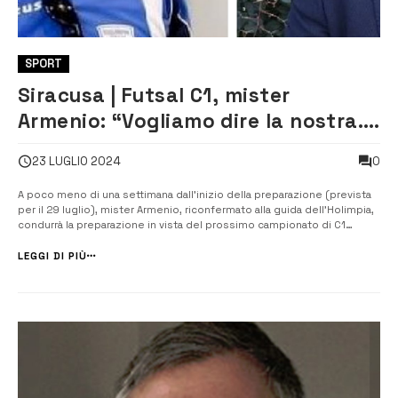
SPORT
Siracusa | Futsal C1, mister
Armenio: “Vogliamo dire la nostra.
La società ha fatto un gran lavoro”
0
23 LUGLIO 2024
A poco meno di una settimana dall’inizio della preparazione (prevista
per il 29 luglio), mister Armenio, riconfermato alla guida dell’Holimpia,
condurrà la preparazione in vista del prossimo campionato di C1
stagione 2024/2025. Tra i primi appuntamenti in ordine di tempo
l’Holimpia sarà impegnata a fine mese per la prima partita di Coppa
LEGGI DI PIÙ
Itali...