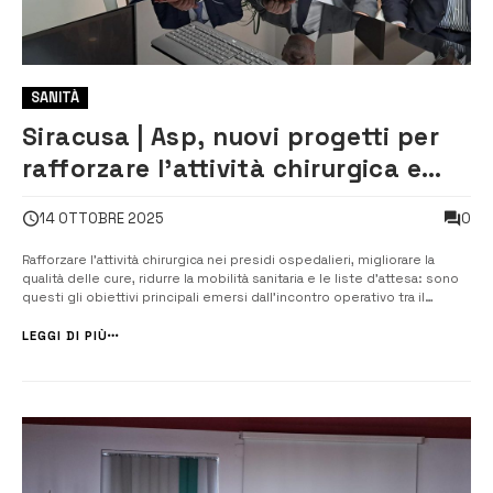
SANITÀ
Siracusa | Asp, nuovi progetti per
rafforzare l’attività chirurgica e
ridurre le liste d’attesa
0
14 OTTOBRE 2025
Rafforzare l’attività chirurgica nei presidi ospedalieri, migliorare la
qualità delle cure, ridurre la mobilità sanitaria e le liste d’attesa: sono
questi gli obiettivi principali emersi dall’incontro operativo tra il
direttore generale dell’Asp di Siracusa, Alessandro Caltagirone, il
direttore del Dipartimento Chirurgico, Giovanni Trombatore,...
LEGGI DI PIÙ