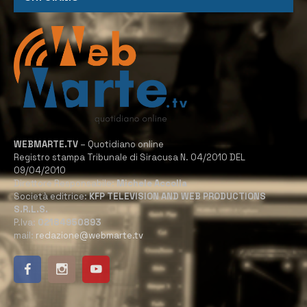
WEBMARTE.TV
– Quotidiano online
Registro stampa Tribunale di Siracusa N. 04/2010 DEL
09/04/2010
Direttore Responsabile:
Michele Accolla
Società editrice:
KFP TELEVISION AND WEB PRODUCTIONS
S.R.L.S.
P.Iva:
02184950893
mail:
redazione@webmarte.tv