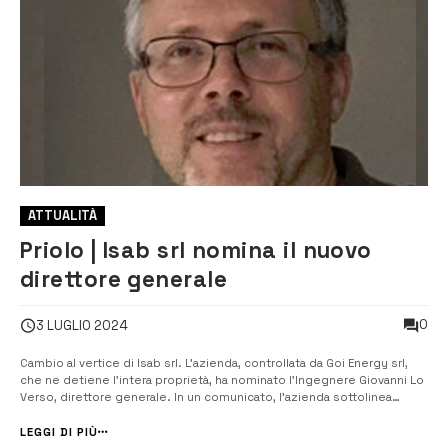
ATTUALITÀ
Priolo | Isab srl nomina il nuovo
direttore generale
0
3 LUGLIO 2024
Cambio al vertice di Isab srl. L’azienda, controllata da Goi Energy srl,
che ne detiene l’intera proprietà, ha nominato l’Ingegnere Giovanni Lo
Verso, direttore generale. In un comunicato, l’azienda sottolinea
come la nomina rientri nell’ambito del naturale avvicendamento e nel
segno della piena continuità aziendale. Lo Verso, che prederà il p...
LEGGI DI PIÙ