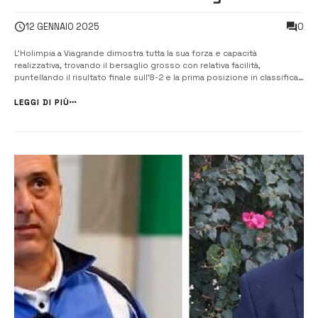
0
12 GENNAIO 2025
L’Holimpia a Viagrande dimostra tutta la sua forza e capacità
realizzativa, trovando il bersaglio grosso con relativa facilità,
puntellando il risultato finale sull’8-2 e la prima posizione in classifica.
Tripletta di Pasqua, doppiette di Celano e Sparagnini, in rete anche
Diogo Teixeira. “Abbiamo iniziato il ritorno con il botto, dando un
LEGGI DI PIÙ
seg...