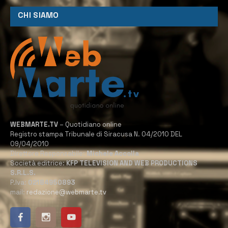
CHI SIAMO
WEBMARTE.TV
– Quotidiano online
Registro stampa Tribunale di Siracusa N. 04/2010 DEL
09/04/2010
Direttore Responsabile:
Michele Accolla
Società editrice:
KFP TELEVISION AND WEB PRODUCTIONS
S.R.L.S.
P.Iva:
02184950893
mail:
redazione@webmarte.tv