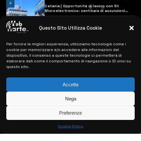
4
Catania | Opportunità di lavoro con St
Microelectronics: centinaia di assunzioni
previste
28 MARZO 2024
Questo Sito Utilizza Cookie
Per fornire le migliori esperienze, utilizziamo tecnologie come i
MAPPA DEL SITO
cookie per memorizzare e/o accedere alle informazioni del
dispositivo. Il consenso a queste tecnologie ci permetterà di
> NOTIZIE
elaborare dati come il comportamento di navigazione o ID unici su
questo sito.
> EDIZIONI LOCALI
Accetta
> CONTATTI
> INFO
Nega
Preferenze
Cookie Policy