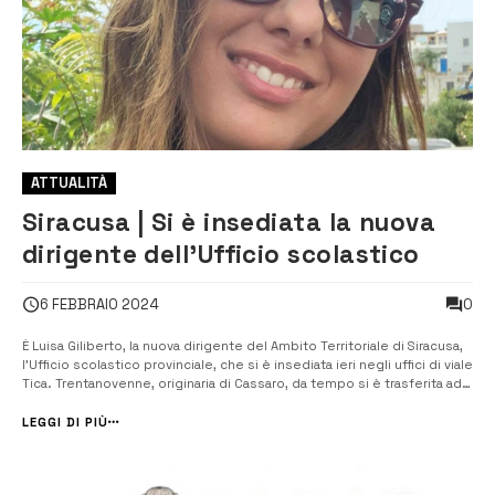
ATTUALITÀ
Siracusa | Si è insediata la nuova
dirigente dell’Ufficio scolastico
0
6 FEBBRAIO 2024
È Luisa Giliberto, la nuova dirigente del Ambito Territoriale di Siracusa,
l’Ufficio scolastico provinciale, che si è insediata ieri negli uffici di viale
Tica. Trentanovenne, originaria di Cassaro, da tempo si è trasferita ad
Acireale dove vive. Succede alla dottoressa Angela Fontana che ha
diretto l’ufficio per due anni, e che alla scadenza ...
LEGGI DI PIÙ