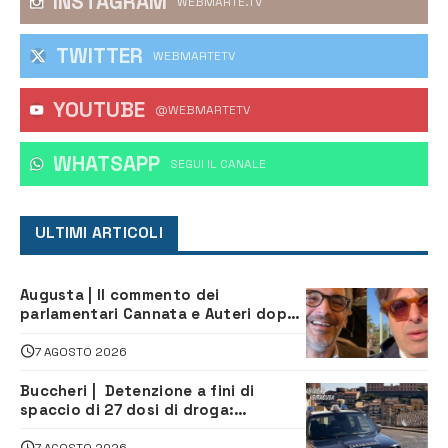
INSTAGRAM
WEBMARTE.TV
TWITTER
WEBMARTETV
YOUTUBE
@WEBMARTETV
WHATSAPP
‎SEGUI IL CANALE
ULTIMI ARTICOLI
Augusta | Il commento dei
parlamentari Cannata e Auteri dopo
la firma del contatto per il
depuratore
7 AGOSTO 2026
Buccheri | Detenzione a fini di
spaccio di 27 dosi di droga:
denunciati tre 20enni
7 AGOSTO 2026