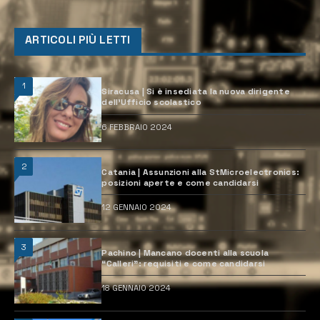
ARTICOLI PIÙ LETTI
1
Siracusa | Si è insediata la nuova dirigente
dell’Ufficio scolastico
6 FEBBRAIO 2024
2
Catania | Assunzioni alla StMicroelectronics:
posizioni aperte e come candidarsi
12 GENNAIO 2024
3
Pachino | Mancano docenti alla scuola
“Calleri”: requisiti e come candidarsi
18 GENNAIO 2024