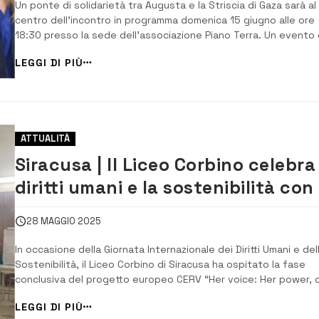
Un ponte di solidarietà tra Augusta e la Striscia di Gaza sarà al
centro dell’incontro in programma domenica 15 giugno alle ore
18:30 presso la sede dell’associazione Piano Terra. Un evento
vedrà protagonisti la dottoressa Tiziana Roggio, medico
LEGGI DI PIÙ
augustano in prima linea a Gaza, e gli attivisti della Freedom Flot
Coalition, movimento in...
ATTUALITÀ
Siracusa | Il Liceo Corbino celebra 
diritti umani e la sostenibilità con 
progetto europeo CERV
28 MAGGIO 2025
In occasione della Giornata Internazionale dei Diritti Umani e del
Sostenibilità, il Liceo Corbino di Siracusa ha ospitato la fase
conclusiva del progetto europeo CERV “Her voice: Her power, 
future! Women leading the way to sustainability”, promosso
LEGGI DI PIÙ
dall’Associazione Usamborgia. La giornata si è aperta con i salu