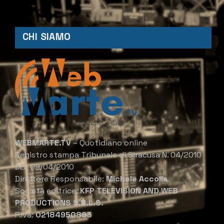
CHI SIAMO
WEBMARTE.TV
– Quotidiano online
Registro stampa Tribunale di Siracusa N. 04/2010
DEL 09/04/2010
Direttore Responsabile:
Michele Accolla
Società editrice:
KFP TELEVISION AND WEB
PRODUCTIONS S.R.L.S.
P.Iva:
02184950893