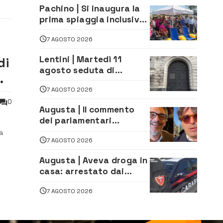
alla società
Pachino | Si inaugura la
prima spiaggia inclusiva
della provincia:
7 AGOSTO 2026
assistenza e prevenzione
aperte a tutti
Lentini | Martedì 11
di
agosto seduta di
Consiglio Comunale
7 AGOSTO 2026
0
Augusta | Il commento
dei parlamentari
Cannata e Auteri dopo la
a
7 AGOSTO 2026
firma del contatto per il
depuratore
a su
Augusta | Aveva droga in
ono
casa: arrestato dai
Carabinieri 31enne
7 AGOSTO 2026