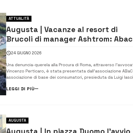
ATTUALITÀ
Augusta | Vacanze al resort di
Brucoli di manager Ashtrom: Aba
presenta un esposto-querela
24 GIUGNO 2026
Una denuncia-querela alla Procura di Roma, attraverso l’avvoca
Vincenzo Perticaro, è stata presentata dall’associazione ABaC
associazione di base dei consumatori, presieduta da Luigi Iasci
sulla presenza e attività del Gruppo israeliano Ashtrom sul
LEGGI DI PIÙ
territorio siciliano. Lo si apprende da una nota dell’associazion
che ricorda come il Grup...
AUGUSTA
Augusta | In piazza Duomo l’avvio