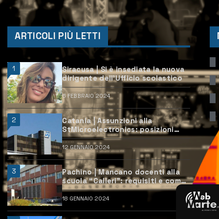
ARTICOLI PIÙ LETTI
1
Siracusa | Si è insediata la nuova
dirigente dell’Ufficio scolastico
6 FEBBRAIO 2024
2
Catania | Assunzioni alla
StMicroelectronics: posizioni
aperte e come candidarsi
12 GENNAIO 2024
3
Pachino | Mancano docenti alla
scuola “Calleri”: requisiti e come
candidarsi
18 GENNAIO 2024