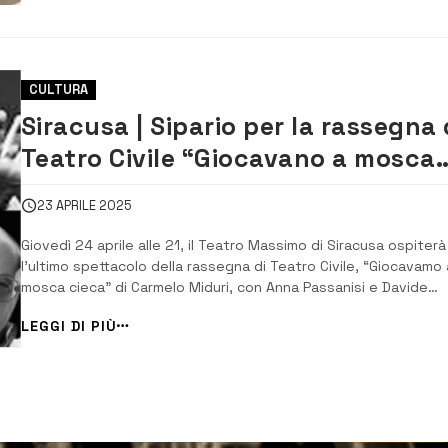
istituzionali dell’Uff...
CULTURA
Siracusa | Sipario per la rassegna 
Teatro Civile “Giocavano a mosca
cieca”
23 APRILE 2025
Giovedì 24 aprile alle 21, il Teatro Massimo di Siracusa ospiterà
l’ultimo spettacolo della rassegna di Teatro Civile, “Giocavamo 
mosca cieca” di Carmelo Miduri, con Anna Passanisi e Davide
Sbrogiò, e le musiche di Ludovico Leone. La storia si concentr
LEGGI DI PIÙ
un tracomatosario sui monti Sicani dove migliaia di bambini fur
&...