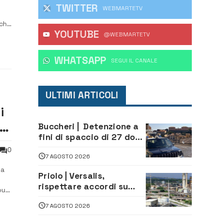
TWITTER
WEBMARTETV
 che
YOUTUBE
@WEBMARTETV
illa
WHATSAPP
‎SEGUI IL CANALE
ULTIMI ARTICOLI
i
il
Buccheri | Detenzione a
fini di spaccio di 27 dosi
di droga: denunciati tre
0
7 AGOSTO 2026
20enni
la
Priolo | Versalis,
rispettare accordi su
our
salvaguardia dei posti di
7 AGOSTO 2026
lavoro. Il sindaco scrive
ti