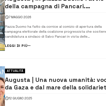
della campagna di Pancari.
Fratoianni: “L’alternativa esiste”
7 MAGGIO 2026
Piazza Duomo ha fatto da cornice al comizio di apertura della
campagna elettorale della coalizione progressista che sostiene
candidatura a sindaco di Salvo Pancari in vista delle
amministrative del 24 e 25 maggio. Sul palco, insieme ai
LEGGI DI PIÙ
rappresentanti locali della coalizione, anche il segretario nazio
di Sinistra Italiana e deputato Avs ...
ATTUALITÀ
Augusta | Una nuova umanità: voc
da Gaza e dal mare della solidarie
con Tiziana Roggio
12 GIUGNO 2025