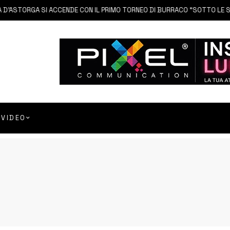
STORGA SI ACCENDE CON IL PRIMO TORNEO DI BURRACO “SOTTO LE STELL
VIDEO