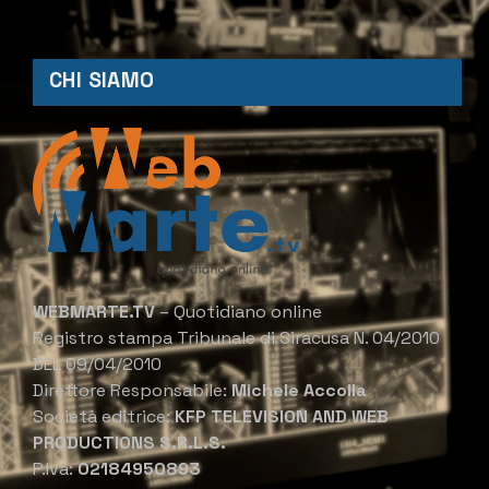
CHI SIAMO
WEBMARTE.TV
– Quotidiano online
Registro stampa Tribunale di Siracusa N. 04/2010
DEL 09/04/2010
Direttore Responsabile:
Michele Accolla
Società editrice:
KFP TELEVISION AND WEB
PRODUCTIONS S.R.L.S.
P.Iva:
02184950893