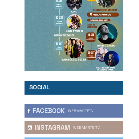
SOCIAL
FACEBOOK
WEBMARTETV
INSTAGRAM
WEBMARTE.TV