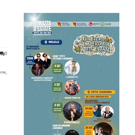
0
one,