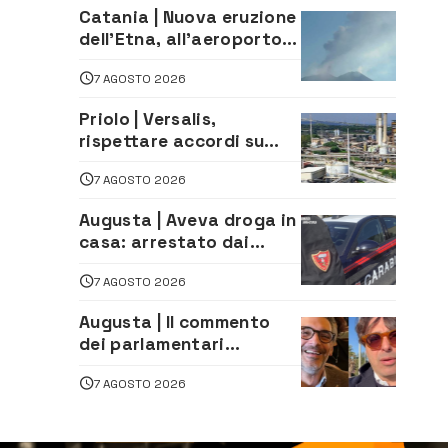
Catania | Nuova eruzione
dell’Etna, all’aeroporto
Bellini voli in arrivo
7 AGOSTO 2026
dirottati
Priolo | Versalis,
rispettare accordi su
salvaguardia dei posti di
7 AGOSTO 2026
lavoro. Il sindaco scrive
alla società
Augusta | Aveva droga in
casa: arrestato dai
Carabinieri 31enne
7 AGOSTO 2026
Augusta | Il commento
dei parlamentari
Cannata e Auteri dopo la
7 AGOSTO 2026
firma del contatto per il
depuratore