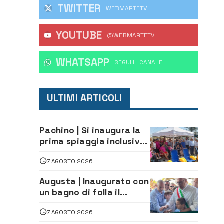
TWITTER
WEBMARTETV
YOUTUBE
@WEBMARTETV
WHATSAPP
‎SEGUI IL CANALE
ULTIMI ARTICOLI
Pachino | Si inaugura la
prima spiaggia inclusiva
della provincia:
7 AGOSTO 2026
assistenza e prevenzione
aperte a tutti
Augusta | Inaugurato con
un bagno di folla il
McDonald’s di via Aldo
7 AGOSTO 2026
Moro