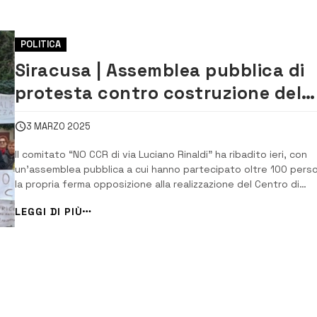
POLITICA
Siracusa | Assemblea pubblica di
protesta contro costruzione del
CCR di via Luciano Rinaldi
3 MARZO 2025
Il comitato “NO CCR di via Luciano Rinaldi” ha ribadito ieri, con
un’assemblea pubblica a cui hanno partecipato oltre 100 pers
la propria ferma opposizione alla realizzazione del Centro di
Conferimento Rifiuti (CCR) in via Luciano Rinaldi, a Cassibile.
LEGGI DI PIÙ
L’assemblea è stata moderata da Lucia Buonconsiglio,
coordinatrice del comitato pe...