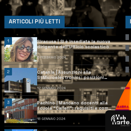
ARTICOLI PIÙ LETTI
1
Siracusa | Si è insediata la nuova
dirigente dell’Ufficio scolastico
6 FEBBRAIO 2024
2
Catania | Assunzioni alla
StMicroelectronics: posizioni
aperte e come candidarsi
12 GENNAIO 2024
3
Pachino | Mancano docenti alla
scuola “Calleri”: requisiti e come
candidarsi
18 GENNAIO 2024