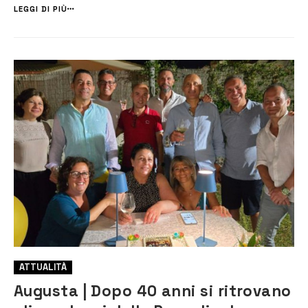
Accoglienza e il progetto “Radici e Orizzonti – Scoprire il territorio per
LEGGI DI PIÙ
cos...
ATTUALITÀ
Augusta | Dopo 40 anni si ritrovano