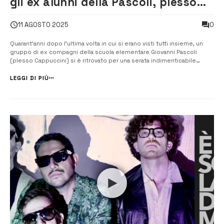
gli ex alunni della Pascoli, plesso
Cappuccini
0
11 AGOSTO 2025
Quarant’anni dopo l’ultima volta in cui si erano visti tutti insieme, un
gruppo di ex compagni della scuola elementare Giovanni Pascoli
(plesso Cappuccini) si è ritrovato per una serata indimenticabile
all’insegna del ricordo e dell’amicizia. L’appuntamento si è svolto
venerdì 8 agosto nei locali della Cavalera di Augusta, trasformatisi per
LEGGI DI PIÙ
l’...