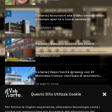
2
Catania | Assunzioni alla StMicroelectronics:
posizioni aperte e come candidarsi
12 GENNAIO 2024
3
Pachino | Mancano docenti alla scuola
“Calleri”: requisiti e come candidarsi
18 GENNAIO 2024
4
Catania | Opportunità di lavoro con St
Microelectronics: centinaia di assunzioni
previste
28 MARZO 2024
Questo Sito Utilizza Cookie
MAPPA DEL SITO
Per fornire le migliori esperienze, utilizziamo tecnologie come i
cookie per memorizzare e/o accedere alle informazioni del