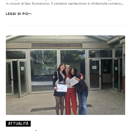
in onore di San Domenico. Il celebre cantautore e chitarrista romano
ha regalato al pubblico una serata intensa e coinvolgente, alternando i
suoi più grandi successi a momenti più intimi e personali, ca...
LEGGI DI PIÙ
ATTUALITÀ