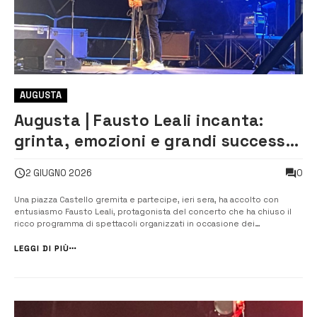
AUGUSTA
Augusta | Fausto Leali incanta:
grinta, emozioni e grandi successi
per la chiusura dei festeggiamenti
0
2 GIUGNO 2026
di San Domenico
Una piazza Castello gremita e partecipe, ieri sera, ha accolto con
entusiasmo Fausto Leali, protagonista del concerto che ha chiuso il
ricco programma di spettacoli organizzati in occasione dei
festeggiamenti in onore di San Domenico, patrono di Augusta. Il
celebre artista ha regalato al pubblico circa due ore di musica e
LEGGI DI PIÙ
spettacolo, rip...