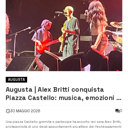
AUGUSTA
Augusta | Alex Britti conquista
Piazza Castello: musica, emozioni e
grande partecipazione per la festa
0
30 MAGGIO 2026
di San Domenico
Una piazza Castello gremita e partecipe ha accolto ieri sera Alex Britti,
protagonista di uno degli appuntamenti più attesi dei festeggiamenti