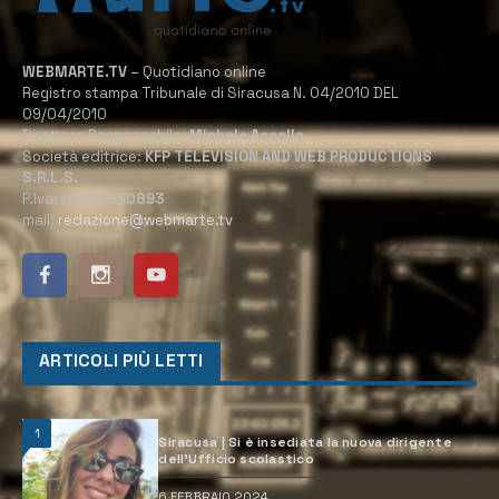
WEBMARTE.TV
– Quotidiano online
Registro stampa Tribunale di Siracusa N. 04/2010 DEL
09/04/2010
Direttore Responsabile:
Michele Accolla
Società editrice:
KFP TELEVISION AND WEB PRODUCTIONS
S.R.L.S.
P.Iva:
02184950893
mail:
redazione@webmarte.tv
ARTICOLI PIÙ LETTI
1
Siracusa | Si è insediata la nuova dirigente
dell’Ufficio scolastico
6 FEBBRAIO 2024