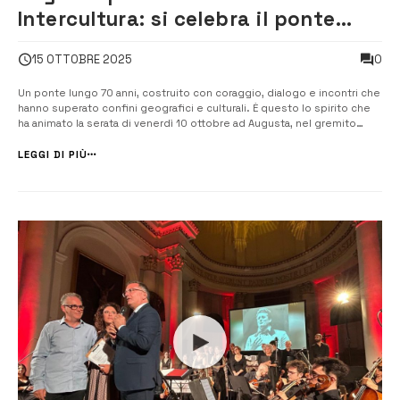
Intercultura: si celebra il ponte
della pace tra le culture
0
15 OTTOBRE 2025
Un ponte lungo 70 anni, costruito con coraggio, dialogo e incontri che
hanno superato confini geografici e culturali. È questo lo spirito che
ha animato la serata di venerdì 10 ottobre ad Augusta, nel gremito
salone “Rocco Chinnici” del Palazzo di Città, dove il Centro Locale di
Intercultura ha celebrato il settantesimo anniversario dell’assoc...
LEGGI DI PIÙ