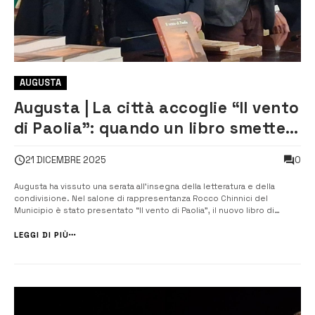
AUGUSTA
Augusta | La città accoglie “Il vento
di Paolia”: quando un libro smette
di essere solitudine
0
21 DICEMBRE 2025
Augusta ha vissuto una serata all’insegna della letteratura e della
condivisione. Nel salone di rappresentanza Rocco Chinnici del
Municipio è stato presentato “Il vento di Paolia”, il nuovo libro di
Emiliano Fabac, edito da Officine Editoriali da Cleto. Un appuntamento
partecipato, capace di trasformare una semplice presentazione in un
LEGGI DI PIÙ
vero in...