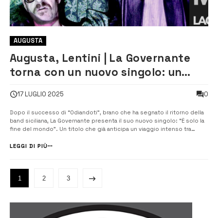
AUGUSTA
Augusta, Lentini | La Governante
torna con un nuovo singolo: un
viaggio cinematografico tra
0
17 LUGLIO 2025
emozioni e immagini sperimentali
Dopo il successo di “Odiandoti”, brano che ha segnato il ritorno della
band siciliana, La Governante presenta il suo nuovo singolo: “È solo la
fine del mondo”. Un titolo che già anticipa un viaggio intenso tra
immagini dirompenti e sonorità coinvolgenti, pronti a conquistare i fan
e gli amanti della musica d’autore...
LEGGI DI PIÙ
1
2
3