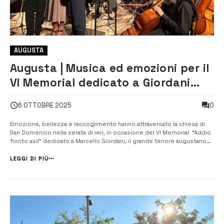
AUGUSTA
Augusta | Musica ed emozioni per il
VI Memorial dedicato a Giordani
[VIDEO]
0
6 OTTOBRE 2025
Emozione, bellezza e raccoglimento hanno attraversato la chiesa di
San Domenico nella serata di ieri, in occasione del VI Memorial “Addio
fiorito asil” dedicato a Marcello Giordani, il grande tenore augustano
scomparso nel 2019. Un tributo che ha saputo unire passato e
presente grazie all’esecuzione dello Stabat Mater di Eman...
LEGGI DI PIÙ