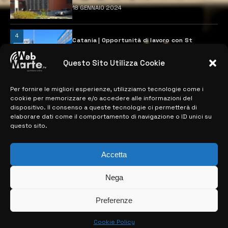
18 GENNAIO 2024
4
Catania | Opportunità di lavoro con St
Microelectronics: centinaia di assunzioni
previste
Questo Sito Utilizza Cookie
28 MARZO 2024
Per fornire le migliori esperienze, utilizziamo tecnologie come i
cookie per memorizzare e/o accedere alle informazioni del
MAPPA DEL SITO
dispositivo. Il consenso a queste tecnologie ci permetterà di
elaborare dati come il comportamento di navigazione o ID unici su
questo sito.
> NOTIZIE
> EDIZIONI LOCALI
Accetta
> CONTATTI
Nega
> INFO
Preferenze
Cookie Policy