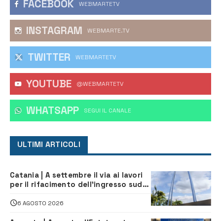
FACEBOOK
WEBMARTETV
INSTAGRAM
WEBMARTE.TV
TWITTER
WEBMARTETV
YOUTUBE
@WEBMARTETV
WHATSAPP
‎SEGUI IL CANALE
ULTIMI ARTICOLI
Catania | A settembre il via ai lavori
per il rifacimento dell’ingresso sud
del porto
6 AGOSTO 2026