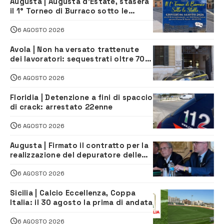
Augusta | Augusta d’Estate, stasera
il 1° Torneo di Burraco sotto le
Stelle: piazza D’Astorga già sold out
6 AGOSTO 2026
Avola | Non ha versato trattenute
dei lavoratori: sequestrati oltre 700
mila euro a imprenditore della
climatizzazione
6 AGOSTO 2026
Floridia | Detenzione a fini di spaccio
di crack: arrestato 22enne
6 AGOSTO 2026
Augusta | Firmato il contratto per la
realizzazione del depuratore delle
acque reflue
6 AGOSTO 2026
Sicilia | Calcio Eccellenza, Coppa
Italia: il 30 agosto la prima di andata
6 AGOSTO 2026