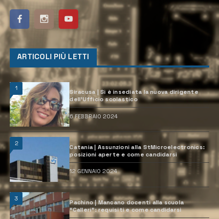
ARTICOLI PIÙ LETTI
1
Siracusa | Si è insediata la nuova dirigente
dell’Ufficio scolastico
6 FEBBRAIO 2024
2
Catania | Assunzioni alla StMicroelectronics:
posizioni aperte e come candidarsi
12 GENNAIO 2024
3
Pachino | Mancano docenti alla scuola
“Calleri”: requisiti e come candidarsi