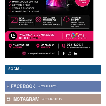
SOCIAL
FACEBOOK
WEBMARTETV
INSTAGRAM
WEBMARTE.TV