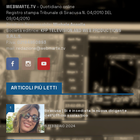
WEBMARTE.TV
– Quotidiano online
Registro stampa Tribunale di Siracusa N. 04/2010 DEL
09/04/2010
Direttore Responsabile:
Michele Accolla
Società editrice:
KFP TELEVISION AND WEB PRODUCTIONS
S.R.L.S.
P.Iva:
02184950893
mail:
redazione@webmarte.tv
ARTICOLI PIÙ LETTI
1
Siracusa | Si è insediata la nuova dirigente
dell’Ufficio scolastico
6 FEBBRAIO 2024