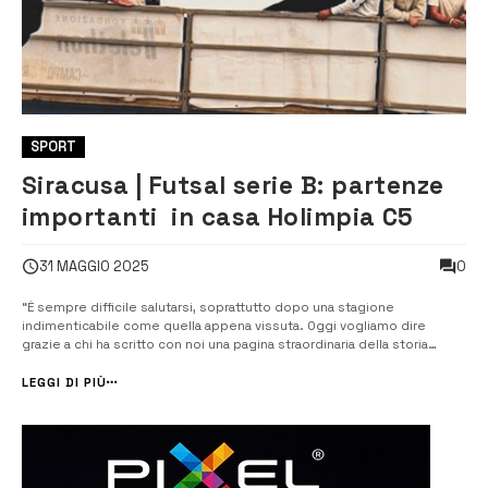
SPORT
Siracusa | Futsal serie B: partenze
importanti in casa Holimpia C5
0
31 MAGGIO 2025
“È sempre difficile salutarsi, soprattutto dopo una stagione
indimenticabile come quella appena vissuta. Oggi vogliamo dire
grazie a chi ha scritto con noi una pagina straordinaria della storia
dell’Holimpia Siracusa C5 e che, dalla prossima stagione, non vestirà
più l’azzurro”, fa sapere la società azzurra presieduta da Concetto
LEGGI DI PIÙ
Vasile. Kai...