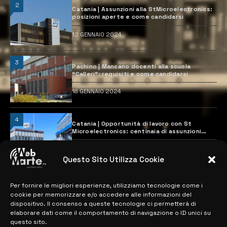
2
Catania | Assunzioni alla StMicroelectronics:
posizioni aperte e come candidarsi
12 GENNAIO 2024
3
Pachino | Mancano docenti alla scuola
“Calleri”: requisiti e come candidarsi
18 GENNAIO 2024
4
Catania | Opportunità di lavoro con St
Microelectronics: centinaia di assunzioni
previste
28 MARZO 2024
Questo Sito Utilizza Cookie
Per fornire le migliori esperienze, utilizziamo tecnologie come i
MAPPA DEL SITO
cookie per memorizzare e/o accedere alle informazioni del
dispositivo. Il consenso a queste tecnologie ci permetterà di
> NOTIZIE
elaborare dati come il comportamento di navigazione o ID unici su
questo sito.