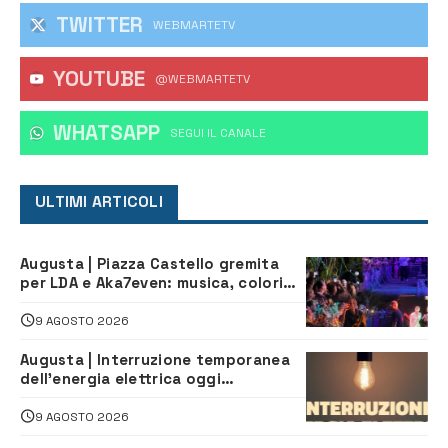
TWITTER
WEBMARTETV
YOUTUBE
@WEBMARTETV
WHATSAPP
‎SEGUI IL CANALE
ULTIMI ARTICOLI
Augusta | Piazza Castello gremita
per LDA e Aka7even: musica, colori
ed emozioni per “Augusta d’Estate”
9 AGOSTO 2026
Augusta | Interruzione temporanea
dell’energia elettrica oggi
pomeriggio alla Borgata per dei
lavori
9 AGOSTO 2026