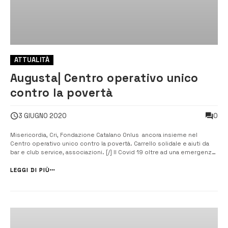
ATTUALITÀ
Augusta| Centro operativo unico
contro la povertà
0
3 GIUGNO 2020
Misericordia, Cri, Fondazione Catalano Onlus ancora insieme nel
Centro operativo unico contro la povertà. Carrello solidale e aiuti da
bar e club service, associazioni. [/] Il Covid 19 oltre ad una emergenza
sanitaria, in breve è diventato un problema per numerose famiglie
perché ne ha minato la stabilità economica, in alcuni casi già precari...
LEGGI DI PIÙ