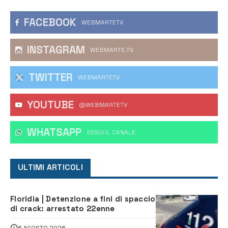
FACEBOOK
WEBMARTETV
INSTAGRAM
WEBMARTE.TV
TWITTER
WEBMARTETV
YOUTUBE
@WEBMARTETV
WHATSAPP
‎SEGUI IL CANALE
ULTIMI ARTICOLI
Floridia | Detenzione a fini di spaccio
di crack: arrestato 22enne
6 AGOSTO 2026