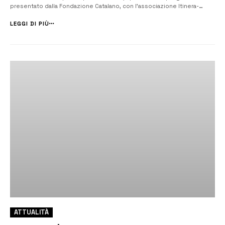
presentato dalla Fondazione Catalano, con l’associazione Itinera-
Percorsi nell’arco di vita, e gli istituti scolastici Costa e Ruiz. Ha
pubblicato, inoltre, una manifestazione di interesse alla ricerca di
LEGGI DI PIÙ
partner ...
ATTUALITÀ