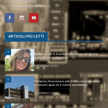
P.Iva:
02184950893
mail:
redazione@webmarte.tv
ARTICOLI PIÙ LETTI
1
Siracusa | Si è insediata la nuova dirigente
dell’Ufficio scolastico
6 FEBBRAIO 2024
2
Catania | Assunzioni alla StMicroelectronics:
posizioni aperte e come candidarsi
12 GENNAIO 2024
3