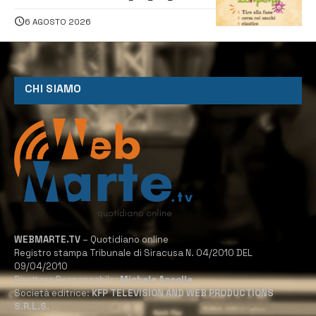
tradizionali di Zuimama, ecco come
iscriversi
6 AGOSTO 2026
CHI SIAMO
WEBMARTE.TV
– Quotidiano online
Registro stampa Tribunale di Siracusa N. 04/2010 DEL
09/04/2010
Direttore Responsabile:
Michele Accolla
Società editrice:
KFP TELEVISION AND WEB PRODUCTIONS
S.R.L.S.