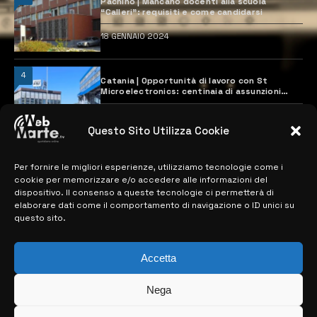
Pachino | Mancano docenti alla scuola
“Calleri”: requisiti e come candidarsi
18 GENNAIO 2024
4
Catania | Opportunità di lavoro con St
Microelectronics: centinaia di assunzioni
previste
28 MARZO 2024
Questo Sito Utilizza Cookie
Per fornire le migliori esperienze, utilizziamo tecnologie come i
MAPPA DEL SITO
cookie per memorizzare e/o accedere alle informazioni del
dispositivo. Il consenso a queste tecnologie ci permetterà di
> NOTIZIE
elaborare dati come il comportamento di navigazione o ID unici su
questo sito.
> EDIZIONI LOCALI
> CONTATTI
Accetta
> INFO
Nega