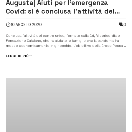
Augusta| Aiuti per l’emergenza
Covid: si è conclusa l’attività del
centro unico
0
10 AGOSTO 2020
Conclusa l’attività del centro unico, formato dalla Cri, Misericordia e
Fondazione Catalano, che ha aiutato le famiglie che la pandemia ha
messo economicamente in ginocchio. L’obiettivo della Croce Rossa è
creare un punto permanente di ascolto. [/] Si è conclusa la scorsa
settimana l’ attività di sinergia che ha visto in ques...
LEGGI DI PIÙ