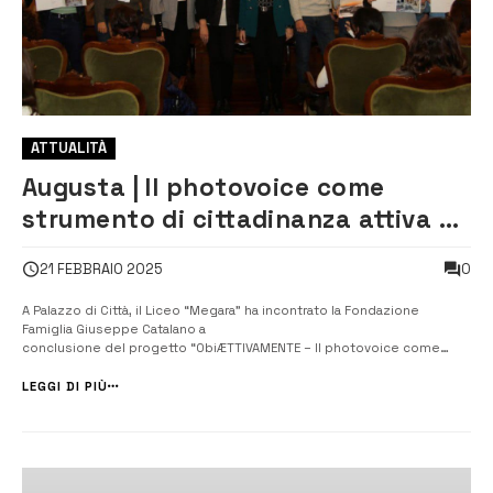
ATTUALITÀ
Augusta | Il photovoice come
strumento di cittadinanza attiva al
Megara
0
21 FEBBRAIO 2025
A Palazzo di Città, il Liceo “Megara” ha incontrato la Fondazione
Famiglia Giuseppe Catalano a
conclusione del progetto “ObiÆTTIVAMENTE – Il photovoice come
strumento di cittadinanza attiva”. L’incontro, alla presenza delle classi
3°BL e 4°BSU oltre che dei corsisti, ha visto l’interven...
LEGGI DI PIÙ