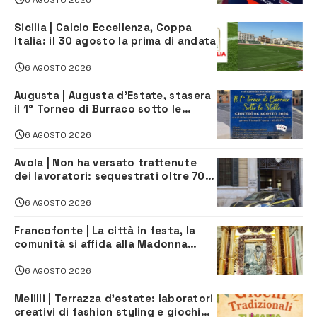
Sicilia | Calcio Eccellenza, Coppa
Italia: il 30 agosto la prima di andata
6 AGOSTO 2026
Augusta | Augusta d’Estate, stasera
il 1° Torneo di Burraco sotto le
Stelle: piazza D’Astorga già sold out
6 AGOSTO 2026
Avola | Non ha versato trattenute
dei lavoratori: sequestrati oltre 700
mila euro a imprenditore della
climatizzazione
6 AGOSTO 2026
Francofonte | La città in festa, la
comunità si affida alla Madonna
della Neve tra fede e tradizione
6 AGOSTO 2026
Melilli | Terrazza d’estate: laboratori
creativi di fashion styling e giochi