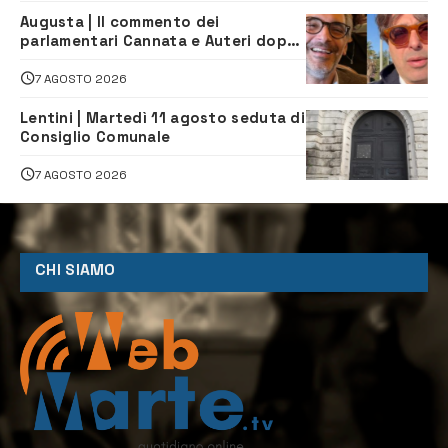
Augusta | Il commento dei
parlamentari Cannata e Auteri dopo
la firma del contatto per il
depuratore
7 AGOSTO 2026
Lentini | Martedì 11 agosto seduta di
Consiglio Comunale
7 AGOSTO 2026
CHI SIAMO