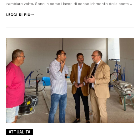
cambiare volto. Sono in corso i lavori di consolidamento della costa di
Levante, un’opera strategica da 5 milioni di euro finanziata con fondi
del Pnrr, destinata a risolvere i gravi problemi di […]
LEGGI DI PIÙ
ATTUALITÀ