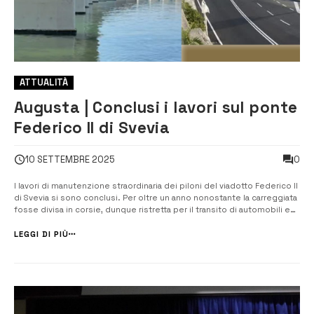
ATTUALITÀ
Augusta | Conclusi i lavori sul ponte
Federico II di Svevia
0
10 SETTEMBRE 2025
I lavori di manutenzione straordinaria dei piloni del viadotto Federico II
di Svevia si sono conclusi. Per oltre un anno nonostante la carreggiata
fosse divisa in corsie, dunque ristretta per il transito di automobili e
mezzi, gli interventi hanno rallentato solo di poco la circolazione
veicolare. I progetto di rifacimento strutturale di tredi...
LEGGI DI PIÙ