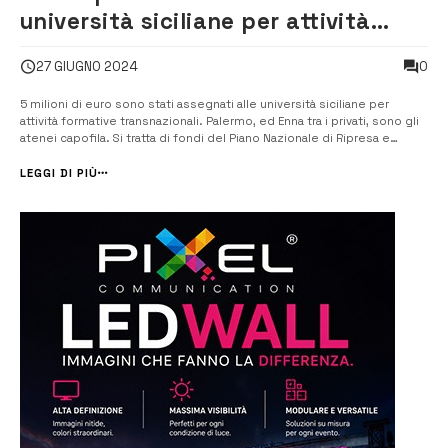
università siciliane per attività
formative transnazionali
0
27 GIUGNO 2024
5 milioni di euro sono stati assegnati alle università siciliane per
attività formative transnazionali. Palermo, ed Enna tra i privati, sono gli
atenei capofila. Si tratta di fondi del Piano Nazionale di Ripresa e
Resilienza che le università dovranno utilizzare per la realizzazione di
attività formative transnazionali, da svolgersi in collabo...
LEGGI DI PIÙ