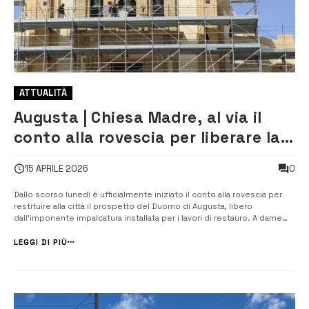
ATTUALITÀ
Augusta | Chiesa Madre, al via il
conto alla rovescia per liberare la
facciata restaurata
0
15 APRILE 2026
Dallo scorso lunedì è ufficialmente iniziato il conto alla rovescia per
restituire alla città il prospetto del Duomo di Augusta, libero
dall’imponente impalcatura installata per i lavori di restauro. A darne
notizia è stato l’assessore alla Cultura, Giuseppe Carrabino,
sottolineando l’importanza di un intervento che riporta alla luce la
LEGGI DI PIÙ
bellez...