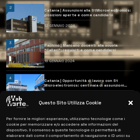
2
Catania | Assunzioni alla StMicroelectronics:
posizioni aperte e come candidarsi
12 GENNAIO 2024
3
Pachino | Mancano docenti alla scuola
“Calleri”: requisiti e come candidarsi
18 GENNAIO 2024
4
Catania | Opportunità di lavoro con St
Microelectronics: centinaia di assunzioni
previste
28 MARZO 2024
Questo Sito Utilizza Cookie
Per fornire le migliori esperienze, utilizziamo tecnologie come i
MAPPA DEL SITO
cookie per memorizzare e/o accedere alle informazioni del
dispositivo. Il consenso a queste tecnologie ci permetterà di
> NOTIZIE
elaborare dati come il comportamento di navigazione o ID unici su