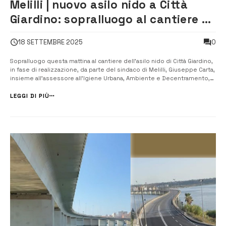
Melilli | nuovo asilo nido a Città
Giardino: sopralluogo al cantiere di
sindaco, assessore Igiene urbana e
0
18 SETTEMBRE 2025
vice responsabile Utc
Sopralluogo questa mattina al cantiere dell’asilo nido di Città Giardino,
in fase di realizzazione, da parte del sindaco di Melilli, Giuseppe Carta,
insieme all’assessore all’Igiene Urbana, Ambiente e Decentramento,
Mirko Aloisio, e al vice responsabile dell’Ufficio tecnico comunale,
Giuseppe Amato. E’ stato verificato il buon avanzament...
LEGGI DI PIÙ