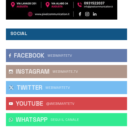
SOCIAL
FACEBOOK
WEBMARTETV
INSTAGRAM
WEBMARTE.TV
TWITTER
WEBMARTETV
YOUTUBE
@WEBMARTETV
WHATSAPP
‎SEGUI IL CANALE