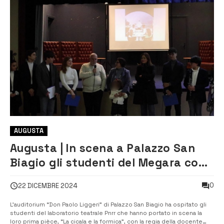
AUGUSTA
Augusta | In scena a Palazzo San
Biagio gli studenti del Megara con
fondi del Pnrr
0
22 DICEMBRE 2024
L’auditorium “Don Paolo Liggeri” di Palazzo San Biagio ha ospitato gli
studenti del laboratorio teatrale Pnrr che hanno portato in scena la
loro prima pièce, “La cicala e la formica”, con la regia della docente