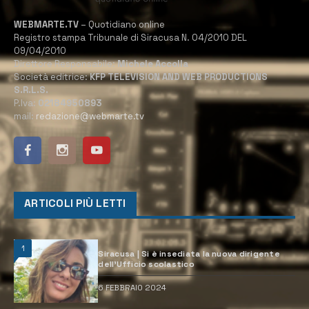
WEBMARTE.TV
– Quotidiano online
Registro stampa Tribunale di Siracusa N. 04/2010 DEL
09/04/2010
Direttore Responsabile:
Michele Accolla
Società editrice:
KFP TELEVISION AND WEB PRODUCTIONS
S.R.L.S.
P.Iva:
02184950893
mail:
redazione@webmarte.tv
ARTICOLI PIÙ LETTI
1
Siracusa | Si è insediata la nuova dirigente
dell’Ufficio scolastico
6 FEBBRAIO 2024