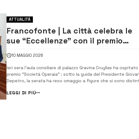
ATTUALITÀ
Francofonte | La città celebra le
sue “Eccellenze” con il premio
“Società Operaia”
10 MAGGIO 2026
Ieri sera l’aula consiliare di palazzo Gravina Cruyllas ha ospitato 
premio “Società Operaia” : sotto la guida del Presidente Giovan
Depetro, la serata ha reso omaggio a figure che si sono distin
nel campo della cultura, dello sport, del professionismo e del
LEGGI DI PIÙ
sociale, portando lustro al territorio. A introdurre la serata è
stato il [&hell...