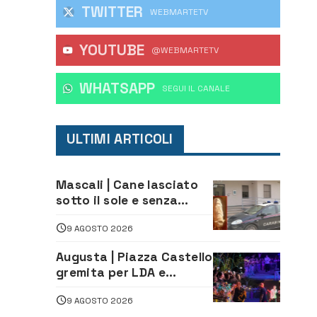
TWITTER
WEBMARTETV
YOUTUBE
@WEBMARTETV
WHATSAPP
‎SEGUI IL CANALE
ULTIMI ARTICOLI
Mascali | Cane lasciato
sotto il sole e senza
acqua: Carabinieri
9 AGOSTO 2026
denunciano proprietario
Augusta | Piazza Castello
gremita per LDA e
Aka7even: musica, colori
9 AGOSTO 2026
ed emozioni per