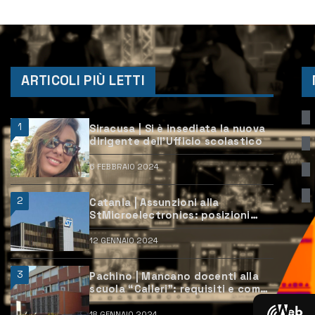
ARTICOLI PIÙ LETTI
1
Siracusa | Si è insediata la nuova
dirigente dell’Ufficio scolastico
6 FEBBRAIO 2024
2
Catania | Assunzioni alla
StMicroelectronics: posizioni
aperte e come candidarsi
12 GENNAIO 2024
3
Pachino | Mancano docenti alla
scuola “Calleri”: requisiti e come
candidarsi
18 GENNAIO 2024