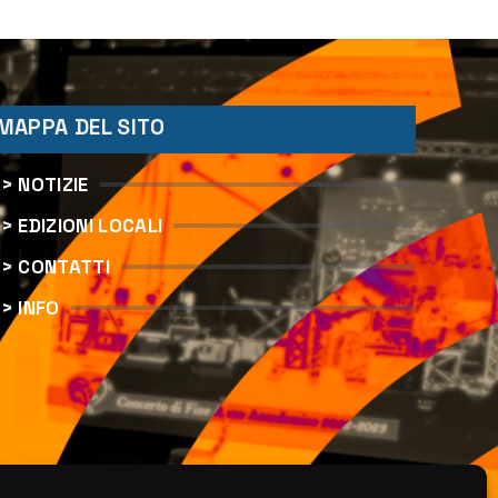
“Augusta d’Estate”
MAPPA DEL SITO
> NOTIZIE
> EDIZIONI LOCALI
> CONTATTI
> INFO