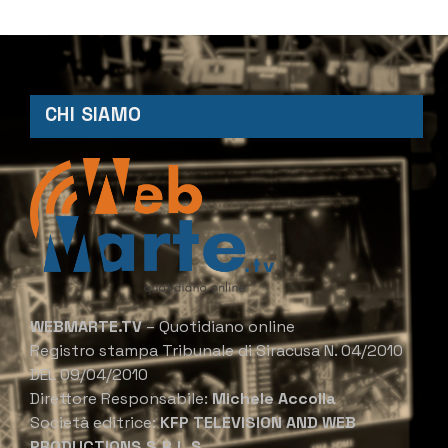
CHI SIAMO
WEBMARTE.TV
– Quotidiano online
Registro stampa Tribunale di Siracusa N. 04/2010
DEL 09/04/2010
Direttore Responsabile:
Michele Accolla
Società editrice:
KFP TELEVISION AND WEB
PRODUCTIONS S.R.L.S.