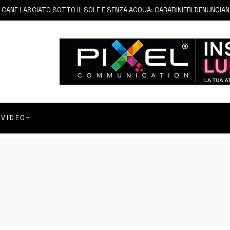
NE LASCIATO SOTTO IL SOLE E SENZA ACQUA: CARABINIERI DENUNCIANO P
VIDEO