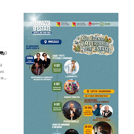
0
il
ni
te