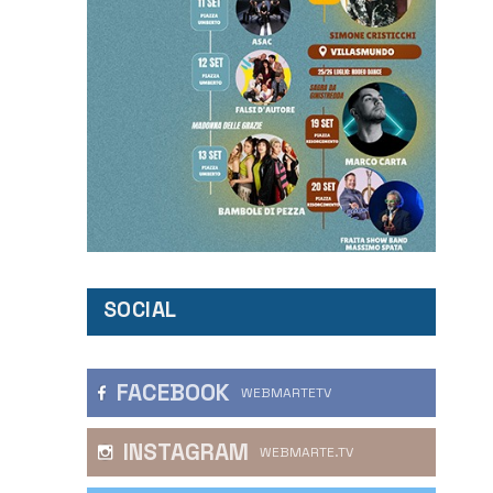
SOCIAL
FACEBOOK
WEBMARTETV
INSTAGRAM
WEBMARTE.TV