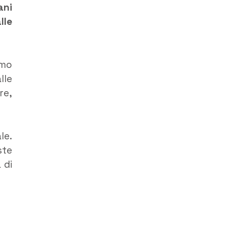
ani
lle
smo
lle
re,
le.
ste
 di