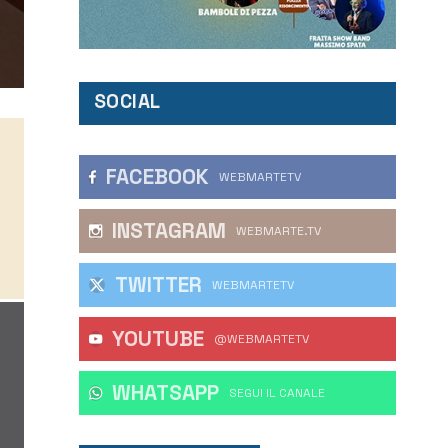
SOCIAL
FACEBOOK
WEBMARTETV
INSTAGRAM
WEBMARTE.TV
TWITTER
WEBMARTETV
YOUTUBE
@WEBMARTETV
WHATSAPP
‎SEGUI IL CANALE