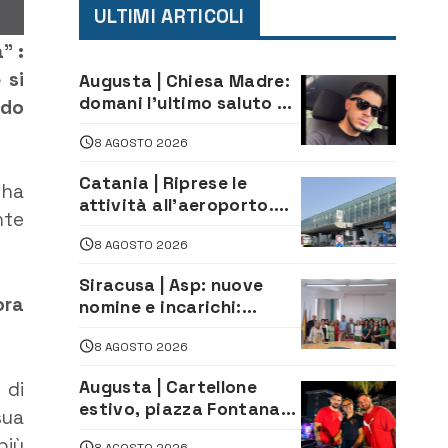
ULTIMI ARTICOLI
” :
 si
Augusta | Chiesa Madre:
domani l’ultimo saluto ad
ndo
Alessandro Sicuso,
8 AGOSTO 2026
morto in un incidente
stradale
Catania | Riprese le
 ha
attività all’aeroporto.
nte
Ripristinati tutti i voli in
8 AGOSTO 2026
arrivo e in partenza
Siracusa | Asp: nuove
ora
nomine e incarichi:
Mazzola al Laboratorio
8 AGOSTO 2026
di Sanità pubblica,
Matteliano al Servizio
Augusta | Cartellone
 di
Legale
estivo, piazza Fontana
sua
gremita per la serata
più
8 AGOSTO 2026