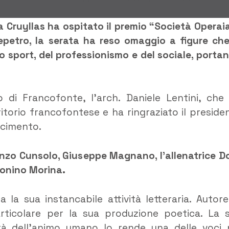
na Cruyllas ha ospitato il premio “Società Operaia
epetro, la serata ha reso omaggio a figure che
lo sport, del professionismo e del sociale, porta
o di Francofonte, l’arch. Daniele Lentini, che
rritorio francofontese e ha ringraziato il preside
scimento.
enzo Cunsolo, Giuseppe Magnano, l’allenatrice D
Tonino Morina.
 la sua instancabile attività letteraria. Autore
particolare per la sua produzione poetica. La 
lità dell’animo umano lo rende una delle voci 