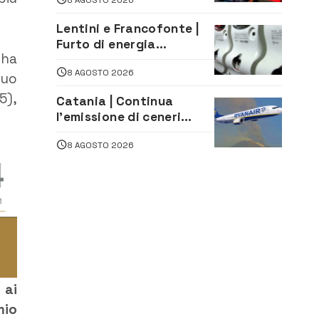
caraibica con Andrea
Mojito
Lentini e Francofonte |
Furto di energia
ha
elettrica, denunciate 4
8 AGOSTO 2026
persone
suo
5),
Catania | Continua
l’emissione di ceneri
dall’Etna. Sospese le
8 AGOSTO 2026
attività all’aeroporto di
Fontanarossa
 ai
mio