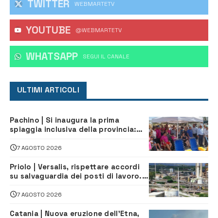
TWITTER
WEBMARTETV
YOUTUBE
@WEBMARTETV
WHATSAPP
‎SEGUI IL CANALE
ULTIMI ARTICOLI
Pachino | Si inaugura la prima
spiaggia inclusiva della provincia:
assistenza e prevenzione aperte a
tutti
7 AGOSTO 2026
Priolo | Versalis, rispettare accordi
su salvaguardia dei posti di lavoro. Il
sindaco scrive alla società
7 AGOSTO 2026
Catania | Nuova eruzione dell’Etna,