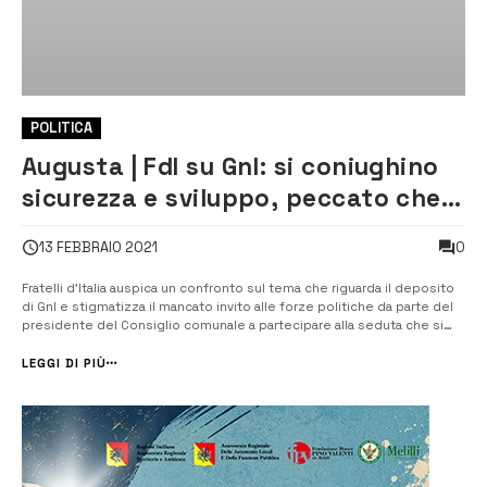
POLITICA
Augusta | FdI su Gnl: si coniughino
sicurezza e sviluppo, peccato che i
partiti siano stati esclusi dal
0
13 FEBBRAIO 2021
dibattito
Fratelli d’Italia auspica un confronto sul tema che riguarda il deposito
di Gnl e stigmatizza il mancato invito alle forze politiche da parte del
presidente del Consiglio comunale a partecipare alla seduta che si
terrà lunedì nell’aula “Giacinto Franco” di palazzo san Biagio. Il
presidente Stella: “il Consiglio comunale è già espressione...
LEGGI DI PIÙ