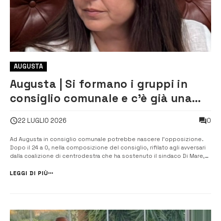
AUGUSTA
Augusta | Si formano i gruppi in
consiglio comunale e c’è già una
sorpresa
0
22 LUGLIO 2026
Ad Augusta in consiglio comunale potrebbe nascere l’opposizione.
Dopo il 24 a 0, nella composizione del consiglio, rifilato agli avversari
dalla coalizione di centrodestra che ha sostenuto il sindaco Di Mare,
potrebbe aprirsi già una crepa nel monolite politico che si è insediato
in consiglio comunale il 12 luglio scorso. A lasciare il gruppo ...
LEGGI DI PIÙ