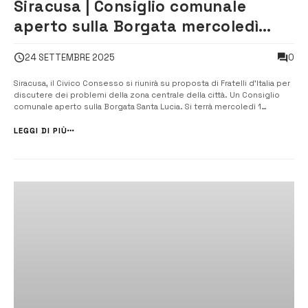
Siracusa | Consiglio comunale
aperto sulla Borgata mercoledì
primo ottobre
0
24 SETTEMBRE 2025
Siracusa, il Civico Consesso si riunirà su proposta di Fratelli d’Italia per
discutere dei problemi della zona centrale della città. Un Consiglio
comunale aperto sulla Borgata Santa Lucia. Si terrà mercoledì 1
ottobre, alle 18, così come richiesto dal gruppo consiliare di FdI “per
consentire a singoli cittadini, associazioni e categorie,...
LEGGI DI PIÙ