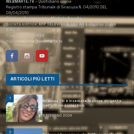
WEBMARTE.TV
– Quotidiano online
Registro stampa Tribunale di Siracusa N. 04/2010 DEL
09/04/2010
Direttore Responsabile:
Michele Accolla
Società editrice:
KFP TELEVISION AND WEB PRODUCTIONS
S.R.L.S.
P.Iva:
02184950893
mail:
redazione@webmarte.tv
ARTICOLI PIÙ LETTI
1
Siracusa | Si è insediata la nuova dirigente
dell’Ufficio scolastico
6 FEBBRAIO 2024
2