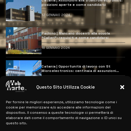
Catania | Assunzioni alla StMicroelectronics:
posizioni aperte e come candidarsi
12 GENNAIO 2024
3
Pachino | Mancano docenti alla scuola
“Calleri”: requisiti e come candidarsi
18 GENNAIO 2024
4
Catania | Opportunità di lavoro con St
Microelectronics: centinaia di assunzioni
previste
28 MARZO 2024
Questo Sito Utilizza Cookie
Per fornire le migliori esperienze, utilizziamo tecnologie come i
MAPPA DEL SITO
cookie per memorizzare e/o accedere alle informazioni del
dispositivo. Il consenso a queste tecnologie ci permetterà di
> NOTIZIE
elaborare dati come il comportamento di navigazione o ID unici su
questo sito.
> EDIZIONI LOCALI