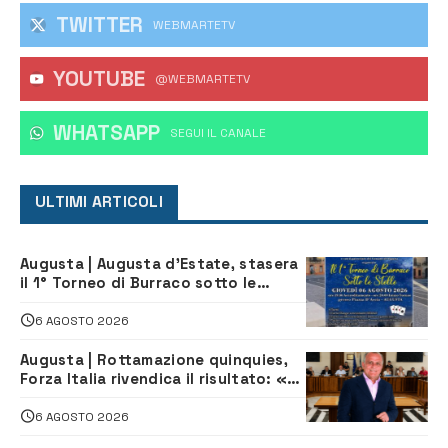
TWITTER
WEBMARTETV
YOUTUBE
@WEBMARTETV
WHATSAPP
‎SEGUI IL CANALE
ULTIMI ARTICOLI
Augusta | Augusta d’Estate, stasera
il 1° Torneo di Burraco sotto le
Stelle: piazza D’Astorga già sold out
6 AGOSTO 2026
Augusta | Rottamazione quinquies,
Forza Italia rivendica il risultato: «La
proposta è nostra»
6 AGOSTO 2026