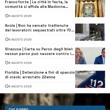
Francofonte | La città in festa, la
comunità si affida alla Madonna
della Neve tra fede e tradizione
6 AGOSTO 2026
Avola | Non ha versato trattenute
dei lavoratori: sequestrati oltre 700
mila euro a imprenditore della
climatizzazione
6 AGOSTO 2026
Siracusa | Carta su Parco degli Iblei:
nessun parco può nascere contro le
comunità e il territorio
6 AGOSTO 2026
Floridia | Detenzione a fini di spaccio
di crack: arrestato 22enne
6 AGOSTO 2026
CHI SIAMO