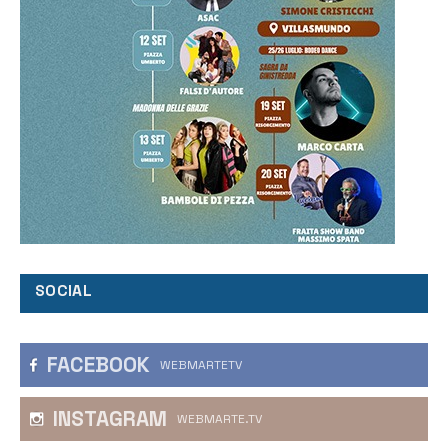
SOCIAL
FACEBOOK
WEBMARTETV
INSTAGRAM
WEBMARTE.TV