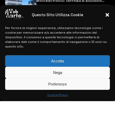
Microelectronics: centinaia di assunzioni
previste
28 MARZO 2024
Questo Sito Utilizza Cookie
Per fornire le migliori esperienze, utilizziamo tecnologie come i
MAPPA DEL SITO
cookie per memorizzare e/o accedere alle informazioni del
dispositivo. Il consenso a queste tecnologie ci permetterà di
> NOTIZIE
elaborare dati come il comportamento di navigazione o ID unici su
questo sito.
> EDIZIONI LOCALI
Accetta
> CONTATTI
> INFO
Nega
Preferenze
Cookie Policy