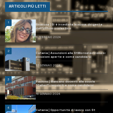
ARTICOLI PIÙ LETTI
1
Siracusa | Si è insediata la nuova dirigente
dell’Ufficio scolastico
6 FEBBRAIO 2024
2
Catania | Assunzioni alla StMicroelectronics:
posizioni aperte e come candidarsi
12 GENNAIO 2024
3
Pachino | Mancano docenti alla scuola
“Calleri”: requisiti e come candidarsi
18 GENNAIO 2024
4
Catania | Opportunità di lavoro con St