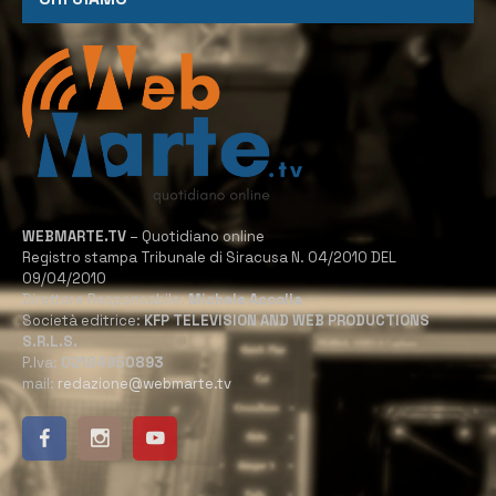
WEBMARTE.TV
– Quotidiano online
Registro stampa Tribunale di Siracusa N. 04/2010 DEL
09/04/2010
Direttore Responsabile:
Michele Accolla
Società editrice:
KFP TELEVISION AND WEB PRODUCTIONS
S.R.L.S.
P.Iva:
02184950893
mail:
redazione@webmarte.tv