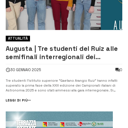
ATTUALITÀ
Augusta | Tre studenti del Ruiz alle
semifinali interregionali dei
Campionati di Astronomia
0
30 GENNAIO 2025
Tre studenti l’Istituto superiore “Gaetano Arangio Ruiz” hanno infatti
superato la prima fase della XXIII edizione dei Campionati italiani di
Astronomia 2025 e sono stati ammessi alla gara interregionale. Si
tratta di Lara Cuppone di 2BL, Chiara Peluso di 1AL, entrambe del Liceo
scientifico delle Scienze applicate per la categoria Junior, 2 e ...
LEGGI DI PIÙ