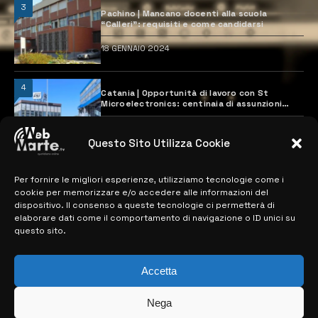
3
Pachino | Mancano docenti alla scuola
“Calleri”: requisiti e come candidarsi
18 GENNAIO 2024
4
Catania | Opportunità di lavoro con St
Microelectronics: centinaia di assunzioni
previste
28 MARZO 2024
Questo Sito Utilizza Cookie
Per fornire le migliori esperienze, utilizziamo tecnologie come i
MAPPA DEL SITO
cookie per memorizzare e/o accedere alle informazioni del
dispositivo. Il consenso a queste tecnologie ci permetterà di
> NOTIZIE
elaborare dati come il comportamento di navigazione o ID unici su
questo sito.
> EDIZIONI LOCALI
> CONTATTI
Accetta
> INFO
Nega