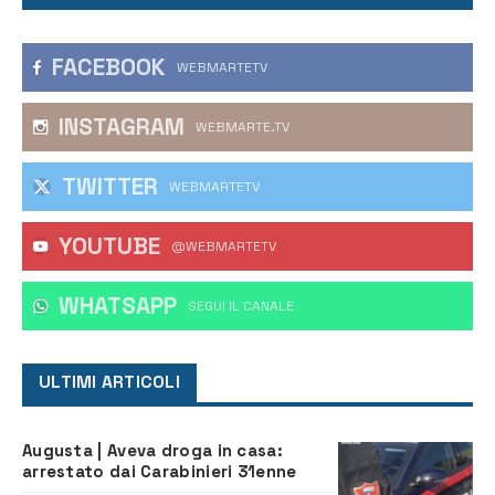
FACEBOOK
WEBMARTETV
INSTAGRAM
WEBMARTE.TV
TWITTER
WEBMARTETV
YOUTUBE
@WEBMARTETV
WHATSAPP
‎SEGUI IL CANALE
ULTIMI ARTICOLI
Augusta | Aveva droga in casa:
arrestato dai Carabinieri 31enne