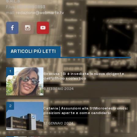
S.R.L.S.
P.Iva:
02184950893
mail:
redazione@webmarte.tv
ARTICOLI PIÙ LETTI
1
Siracusa | Si è insediata la nuova dirigente
dell’Ufficio scolastico
6 FEBBRAIO 2024
2
Catania | Assunzioni alla StMicroelectronics:
posizioni aperte e come candidarsi
12 GENNAIO 2024