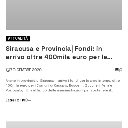
ATTUALITÀ
Siracusa e Provincia| Fondi: in
arrivo oltre 400mila euro per le
aree interne della Provincia
0
7 DICEMBRE 2020
Anche in provincia di Siracusa in arrivo i fondi per le aree interne, oltre
400mila euro per i Comuni di Cassaro, Buscemi, Buccheri, Ferla e
Portopalo, il Cna al fianco delle amministrazioni per sostenere il
territorio. [/] Sono 437mila euro i fondi previsti dal Decreto del
Consiglio dei Ministri del 24 settembre 2020 pubblicato nella
LEGGI DI PIÙ
[&hellip...