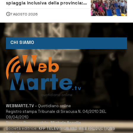
spiaggia inclusiva della provincia:
assistenza e prevenzione aperte a
tutti
7 AGOSTO 2026
CHI SIAMO
WEBMARTE.TV
– Quotidiano online
Registro stampa Tribunale di Siracusa N. 04/2010 DEL
09/04/2010
Direttore Responsabile:
Michele Accolla
Società editrice:
KFP TELEVISION AND WEB PRODUCTIONS