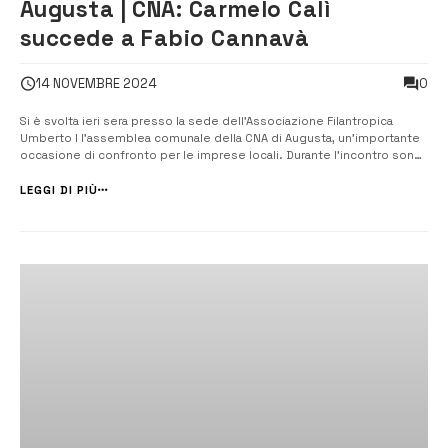
Augusta | CNA: Carmelo Calì
succede a Fabio Cannavà
0
14 NOVEMBRE 2024
Si è svolta ieri sera presso la sede dell’Associazione Filantropica
Umberto I l’assemblea comunale della CNA di Augusta, un’importante
occasione di confronto per le imprese locali. Durante l’incontro sono
stati trattati temi cruciali come il credito, le agevolazioni fiscali e le
attività di supporto alle piccole e medie...
LEGGI DI PIÙ