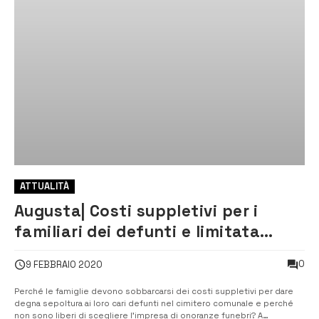
ATTUALITÀ
Augusta| Costi suppletivi per i
familiari dei defunti e limitata
scelta delle ditte di onoranze
0
9 FEBBRAIO 2020
funebri
Perché le famiglie devono sobbarcarsi dei costi suppletivi per dare
degna sepoltura ai loro cari defunti nel cimitero comunale e perché
non sono liberi di scegliere l’impresa di onoranze funebri? A