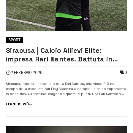
SPORT
Siracusa | Calcio Allievi Elite:
impresa Rari Nantes. Battuta in
trasferta la capolista
0
2 FEBBRAIO 2026
Siracusa, impresa incredibile della Rari Nantes, che vince 6-3 sul
campo della capolista Fair Play Messina e compie un balzo importante
in classifica. Gli aretusei salgono a quota 21 punti. Una Rari Nantes al
limite della perfezione batte a domicilio la formazione peloritana,
offrendo una prestazione convincente. La squadra di Nuccio Foti ha
LEGGI DI PIÙ
g...