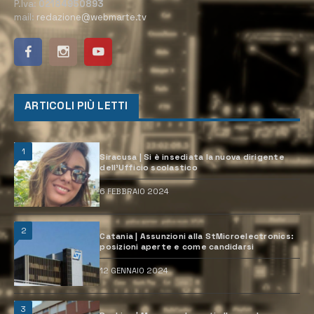
P.Iva:
02184950893
mail:
redazione@webmarte.tv
ARTICOLI PIÙ LETTI
1
Siracusa | Si è insediata la nuova dirigente
dell’Ufficio scolastico
6 FEBBRAIO 2024
2
Catania | Assunzioni alla StMicroelectronics:
posizioni aperte e come candidarsi
12 GENNAIO 2024
3