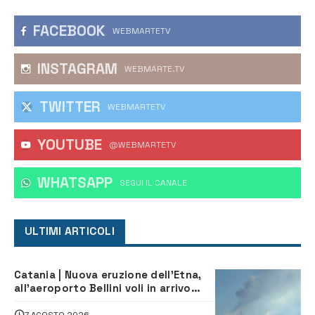
FACEBOOK
WEBMARTETV
INSTAGRAM
WEBMARTE.TV
TWITTER
WEBMARTETV
YOUTUBE
@WEBMARTETV
WHATSAPP
‎SEGUI IL CANALE
ULTIMI ARTICOLI
Catania | Nuova eruzione dell’Etna,
all’aeroporto Bellini voli in arrivo
dirottati
7 AGOSTO 2026