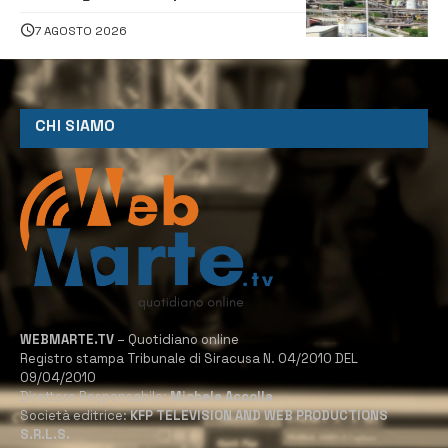
sindaco scrive alla società
7 AGOSTO 2026
CHI SIAMO
WEBMARTE.TV
– Quotidiano online
Registro stampa Tribunale di Siracusa N. 04/2010 DEL
09/04/2010
Direttore Responsabile:
Michele Accolla
Società editrice:
KFP TELEVISION AND WEB PRODUCTIONS
S.R.L.S.