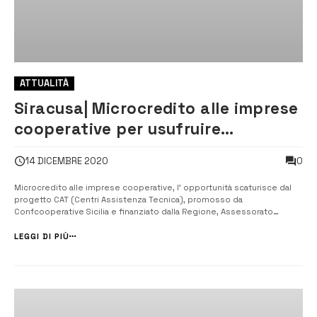
ATTUALITÀ
Siracusa| Microcredito alle imprese
cooperative per usufruire
dell’opportunità
0
14 DICEMBRE 2020
Microcredito alle imprese cooperative, l’ opportunità scaturisce dal
progetto CAT (Centri Assistenza Tecnica), promosso da
Confcooperative Sicilia e finanziato dalla Regione, Assessorato
Regionale alle Attività Produttive. [/] A seguito di una convenzione
stipulata da Federterziario Nazionale (aderente a Confcooperative
LEGGI DI PIÙ
Lavoro e Servizi)...