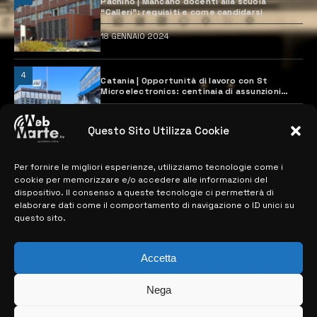
Pachino | Mancano docenti alla scuola
“Calleri”: requisiti e come candidarsi
18 GENNAIO 2024
4
Catania | Opportunità di lavoro con St
Microelectronics: centinaia di assunzioni
previste
28 MARZO 2024
Questo Sito Utilizza Cookie
Per fornire le migliori esperienze, utilizziamo tecnologie come i
MAPPA DEL SITO
cookie per memorizzare e/o accedere alle informazioni del
dispositivo. Il consenso a queste tecnologie ci permetterà di
> NOTIZIE
elaborare dati come il comportamento di navigazione o ID unici su
questo sito.
> EDIZIONI LOCALI
> CONTATTI
Accetta
> INFO
Nega