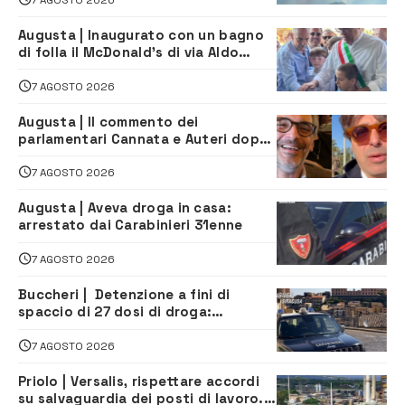
Augusta | Inaugurato con un bagno
di folla il McDonald’s di via Aldo
Moro
7 AGOSTO 2026
Augusta | Il commento dei
parlamentari Cannata e Auteri dopo
la firma del contatto per il
depuratore
7 AGOSTO 2026
Augusta | Aveva droga in casa:
arrestato dai Carabinieri 31enne
7 AGOSTO 2026
Buccheri | Detenzione a fini di
spaccio di 27 dosi di droga:
denunciati tre 20enni
7 AGOSTO 2026
Priolo | Versalis, rispettare accordi
su salvaguardia dei posti di lavoro. Il