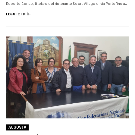
Roberto Corrao, titolare del ristorante Solart Village di via Portofino a
Capaci, che ha subito ben nove furti tra l’1 novembre e l’8 dicembre di
quest’anno. L’ultimo episodio,...
LEGGI DI PIÙ
AUGUSTA