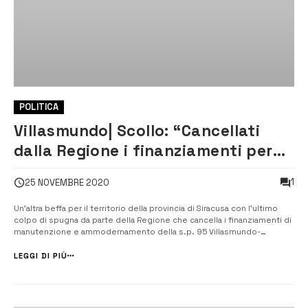
POLITICA
Villasmundo| Scollo: “Cancellati
dalla Regione i finanziamenti per
l’unica via di fuga del paese”
1
25 NOVEMBRE 2020
Un’altra beffa per il territorio della provincia di Siracusa con l’ultimo
colpo di spugna da parte della Regione che cancella i finanziamenti di
manutenzione e ammodernamento della s.p. 95 Villasmundo-
Carlentini. [/] “Più volte in questi anni – dichiara il consigliere comunale
di Melilli Pierfrancesco Scollo, che abita a Villasmundo &#82...
LEGGI DI PIÙ