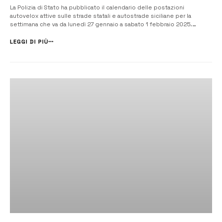
La Polizia di Stato ha pubblicato il calendario delle postazioni
autovelox attive sulle strade statali e autostrade siciliane per la
settimana che va da lunedì 27 gennaio a sabato 1 febbraio 2025.
L’iniziativa rientra nel piano di monitoraggio volto a garantire maggiore
sicurezza stradale, prevenire incidenti e controllare i comportament...
LEGGI DI PIÙ