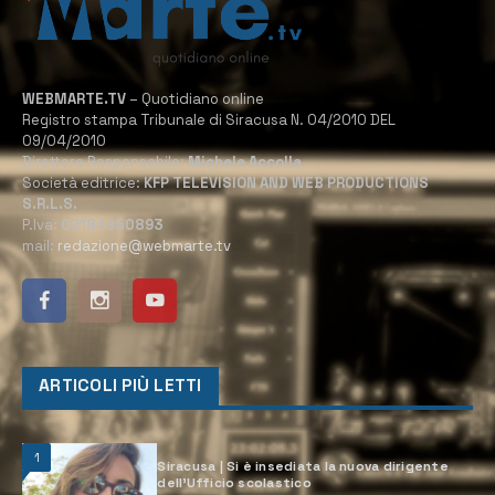
WEBMARTE.TV
– Quotidiano online
Registro stampa Tribunale di Siracusa N. 04/2010 DEL
09/04/2010
Direttore Responsabile:
Michele Accolla
Società editrice:
KFP TELEVISION AND WEB PRODUCTIONS
S.R.L.S.
P.Iva:
02184950893
mail:
redazione@webmarte.tv
ARTICOLI PIÙ LETTI
1
Siracusa | Si è insediata la nuova dirigente
dell’Ufficio scolastico