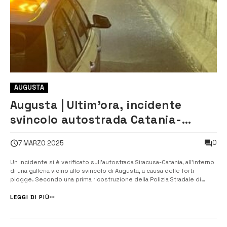
AUGUSTA
Augusta | Ultim’ora, incidente
svincolo autostrada Catania-
Siracusa: un ferito
0
7 MARZO 2025
Un incidente si è verificato sull’autostrada Siracusa-Catania, all’interno
di una galleria vicino allo svincolo di Augusta, a causa delle forti
piogge. Secondo una prima ricostruzione della Polizia Stradale di
Siracusa, il conducente di un’auto ha perso il controllo del veicolo,
probabilmente a causa dell’aquaplaning: a...
LEGGI DI PIÙ