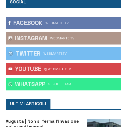
SOCIAL
FACEBOOK
WEBMARTETV
INSTAGRAM
WEBMARTE.TV
TWITTER
WEBMARTETV
YOUTUBE
@WEBMARTETV
WHATSAPP
‎SEGUI IL CANALE
ULTIMI ARTICOLI
Augusta | Non si ferma l’invasione
dei grandi marchi