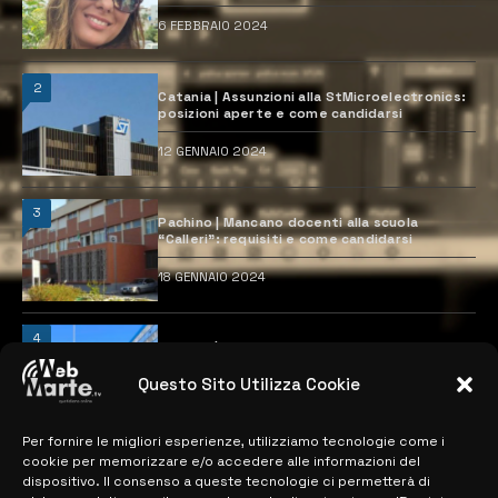
6 FEBBRAIO 2024
2
Catania | Assunzioni alla StMicroelectronics:
posizioni aperte e come candidarsi
12 GENNAIO 2024
3
Pachino | Mancano docenti alla scuola
“Calleri”: requisiti e come candidarsi
18 GENNAIO 2024
4
Catania | Opportunità di lavoro con St
Microelectronics: centinaia di assunzioni
previste
Questo Sito Utilizza Cookie
28 MARZO 2024
Per fornire le migliori esperienze, utilizziamo tecnologie come i
cookie per memorizzare e/o accedere alle informazioni del
dispositivo. Il consenso a queste tecnologie ci permetterà di
MAPPA DEL SITO