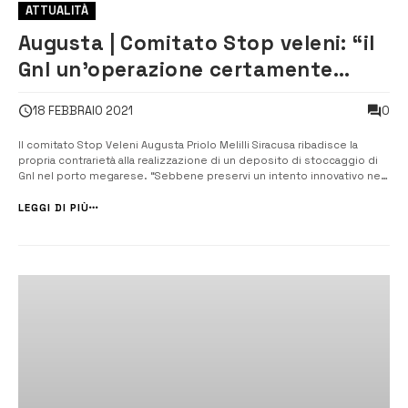
ATTUALITÀ
Augusta | Comitato Stop veleni: “il
Gnl un’operazione certamente
incauta”
0
18 FEBBRAIO 2021
Il comitato Stop Veleni Augusta Priolo Melilli Siracusa ribadisce la
propria contrarietà alla realizzazione di un deposito di stoccaggio di
Gnl nel porto megarese. “Sebbene preservi un intento innovativo nel
trattare un fossile meno inquinante – sostiene – sarebbe tuttavia
un’operazione certamente incauta, non rispettos...
LEGGI DI PIÙ