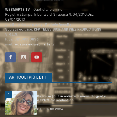
WEBMARTE.TV
– Quotidiano online
Registro stampa Tribunale di Siracusa N. 04/2010 DEL
09/04/2010
Direttore Responsabile:
Michele Accolla
Società editrice:
KFP TELEVISION AND WEB PRODUCTIONS
S.R.L.S.
P.Iva:
02184950893
mail:
redazione@webmarte.tv
ARTICOLI PIÙ LETTI
1
Siracusa | Si è insediata la nuova dirigente
dell’Ufficio scolastico
6 FEBBRAIO 2024