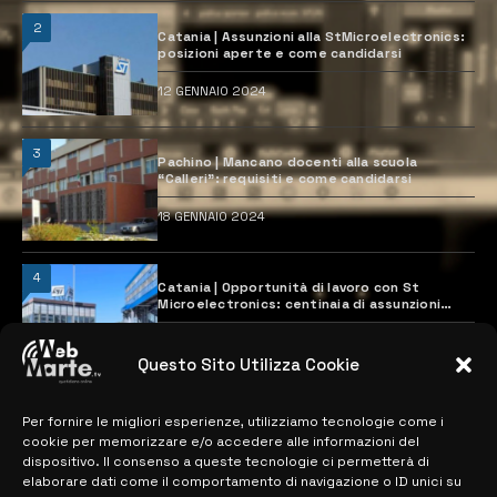
2
Catania | Assunzioni alla StMicroelectronics:
posizioni aperte e come candidarsi
12 GENNAIO 2024
3
Pachino | Mancano docenti alla scuola
“Calleri”: requisiti e come candidarsi
18 GENNAIO 2024
4
Catania | Opportunità di lavoro con St
Microelectronics: centinaia di assunzioni
previste
28 MARZO 2024
Questo Sito Utilizza Cookie
Per fornire le migliori esperienze, utilizziamo tecnologie come i
MAPPA DEL SITO
cookie per memorizzare e/o accedere alle informazioni del
dispositivo. Il consenso a queste tecnologie ci permetterà di
> NOTIZIE
elaborare dati come il comportamento di navigazione o ID unici su