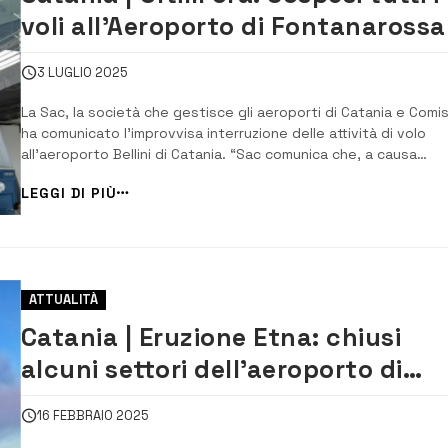
voli all’Aeroporto di Fontanarossa
3 LUGLIO 2025
La Sac, la società che gestisce gli aeroporti di Catania e Comi
ha comunicato l’improvvisa interruzione delle attività di volo
all’aeroporto Bellini di Catania. “Sac comunica che, a causa
dell’assenza di condizioni di sicurezza per la navigazione aerea
LEGGI DI PIÙ
la presenza di ostacoli lungo le direttrici di atterraggio e decoll
poste ad ovest d...
ATTUALITÀ
Catania | Eruzione Etna: chiusi
alcuni settori dell’aeroporto di
Fontanarossa
16 FEBBRAIO 2025