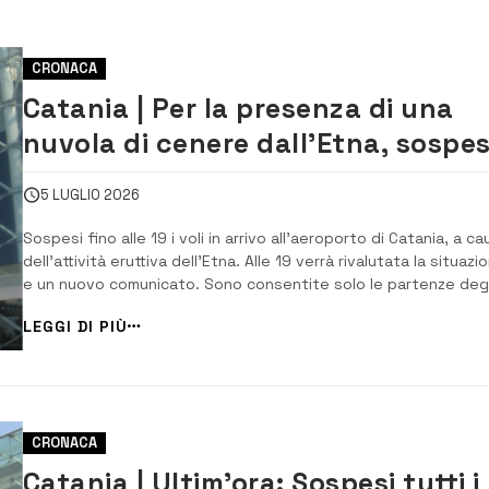
CRONACA
Catania | Per la presenza di una
nuvola di cenere dall’Etna, sospes
fino alle 19 i voli all’aeroporto
5 LUGLIO 2026
Bellini
Sospesi fino alle 19 i voli in arrivo all’aeroporto di Catania, a ca
dell’attività eruttiva dell’Etna. Alle 19 verrà rivalutata la situazi
e un nuovo comunicato. Sono consentite solo le partenze degl
aerei presenti in pista nell’aeroporto. Attualmente l’altezza del
LEGGI DI PIÙ
nuvola di cenere che parte dal cratere Voragine è alta un
chilometro e...
CRONACA
Catania | Ultim’ora: Sospesi tutti i