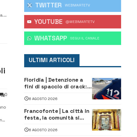
TWITTER
WEBMARTETV
a.
YOUTUBE
@WEBMARTETV
 di
WHATSAPP
‎SEGUI IL CANALE
ULTIMI ARTICOLI
li
Floridia | Detenzione a
fini di spaccio di crack:
arrestato 22enne
0
6 AGOSTO 2026
uno
Francofonte | La città in
festa, la comunità si
gna
affida alla Madonna
6 AGOSTO 2026
della Neve tra fede e
ente