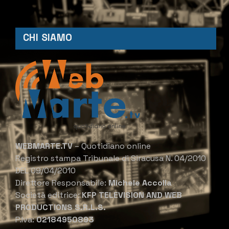
CHI SIAMO
WEBMARTE.TV
– Quotidiano online
Registro stampa Tribunale di Siracusa N. 04/2010
DEL 09/04/2010
Direttore Responsabile:
Michele Accolla
Società editrice:
KFP TELEVISION AND WEB
PRODUCTIONS S.R.L.S.
P.Iva:
02184950893