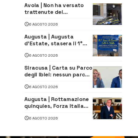
tradizione
Avola | Non ha versato
trattenute dei
lavoratori: sequestrati
6 AGOSTO 2026
oltre 700 mila euro a
imprenditore della
Augusta | Augusta
climatizzazione
d’Estate, stasera il 1°
Torneo di Burraco sotto
6 AGOSTO 2026
le Stelle: piazza
D’Astorga già sold out
Siracusa | Carta su Parco
degli Iblei: nessun parco
può nascere contro le
6 AGOSTO 2026
comunità e il territorio
Augusta | Rottamazione
quinquies, Forza Italia
rivendica il risultato:
6 AGOSTO 2026
«La proposta è nostra»