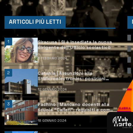
ARTICOLI PIÙ LETTI
1
Siracusa | Si è insediata la nuova
dirigente dell’Ufficio scolastico
6 FEBBRAIO 2024
2
Catania | Assunzioni alla
StMicroelectronics: posizioni
aperte e come candidarsi
12 GENNAIO 2024
3
Pachino | Mancano docenti alla
scuola “Calleri”: requisiti e come
candidarsi
18 GENNAIO 2024