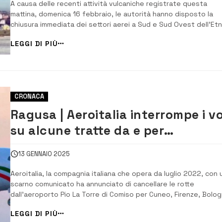
A causa delle recenti attività vulcaniche registrate questa
mattina, domenica 16 febbraio, le autorità hanno disposto la
chiusura immediata dei settori aerei a Sud e Sud Ovest dell’Etn
La misura ha comportato l’interruzione di tutte le operazioni di
LEGGI DI PIÙ
volo in arrivo, con un blocco che rimarrà in vigore fino alle 19:00
oggi. Attu...
CRONACA
Ragusa | Aeroitalia interrompe i vo
su alcune tratte da e per
l’aeroporto di Comiso
13 GENNAIO 2025
Aeroitalia, la compagnia italiana che opera da luglio 2022, con 
scarno comunicato ha annunciato di cancellare le rotte
dall’aeroporto Pio La Torre di Comiso per Cuneo, Firenze, Bolo
e Perugia. “A margine delle interlocuzioni avute con Sac, si è
LEGGI DI PIÙ
deciso di proseguire le nostre operazioni su Comiso limitatam