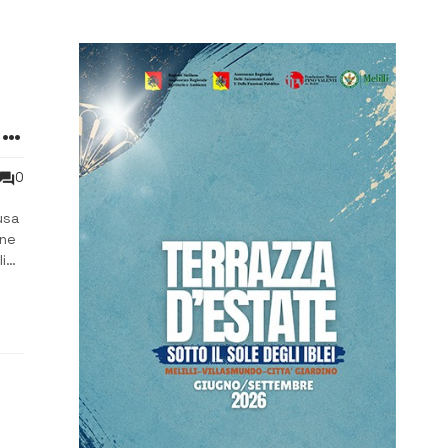
i
0
usa
one
i
la