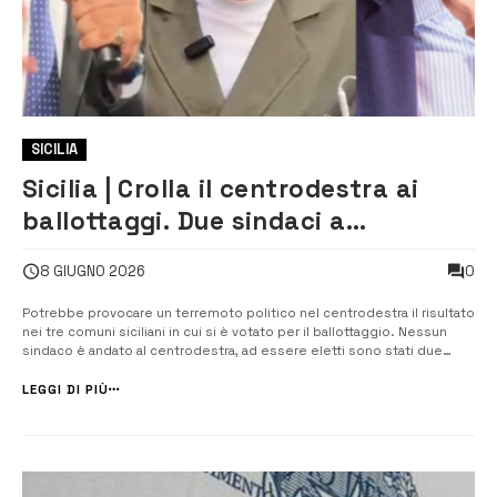
SICILIA
Sicilia | Crolla il centrodestra ai
ballottaggi. Due sindaci a
Controcorrente e uno è civico
0
8 GIUGNO 2026
Potrebbe provocare un terremoto politico nel centrodestra il risultato
nei tre comuni siciliani in cui si è votato per il ballottaggio. Nessun
sindaco è andato al centrodestra, ad essere eletti sono stati due
esponenti del centrosinistra, entrambi del movimento
Controcorrente di Ismaele La Vardera, e uno civico. Ad Agrigento,
LEGGI DI PIÙ
dove a votare si ...