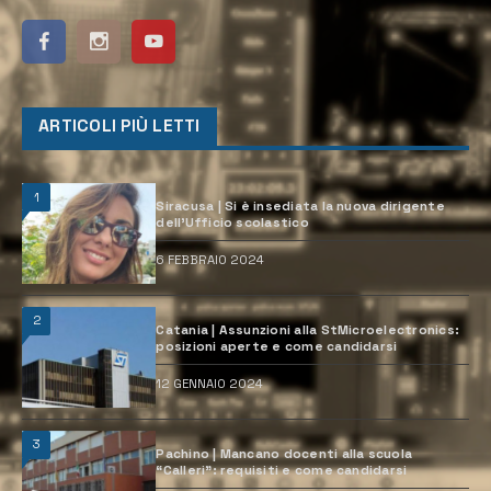
ARTICOLI PIÙ LETTI
1
Siracusa | Si è insediata la nuova dirigente
dell’Ufficio scolastico
6 FEBBRAIO 2024
2
Catania | Assunzioni alla StMicroelectronics:
posizioni aperte e come candidarsi
12 GENNAIO 2024
3
Pachino | Mancano docenti alla scuola
“Calleri”: requisiti e come candidarsi