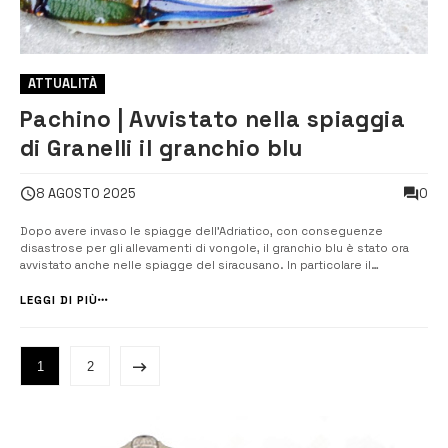
ATTUALITÀ
Pachino | Avvistato nella spiaggia
di Granelli il granchio blu
0
8 AGOSTO 2025
Dopo avere invaso le spiagge dell’Adriatico, con conseguenze
disastrose per gli allevamenti di vongole, il granchio blu è stato ora
avvistato anche nelle spiagge del siracusano. In particolare il
crostaceo, originario delle coste atlantiche americane, ormai
insediato stabilmente nel Mediterraneo, è stato avvistato nella
LEGGI DI PIÙ
spiaggia di Granelli, n...
1
2