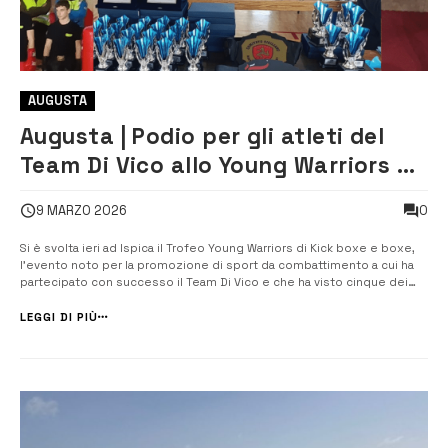
AUGUSTA
Augusta | Podio per gli atleti del
Team Di Vico allo Young Warriors di
kick boxe e boxe
0
9 MARZO 2026
Si è svolta ieri ad Ispica il Trofeo Young Warriors di Kick boxe e boxe,
l’evento noto per la promozione di sport da combattimento a cui ha
partecipato con successo il Team Di Vico e che ha visto cinque dei
suoi 16 atleti presenti salire sul podio. Tra gli atleti che si sono
distinti […]
LEGGI DI PIÙ