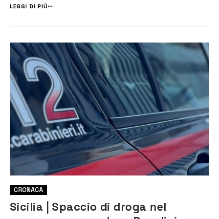
sindaco Innocenzo Leontini e il rappresentante […]
LEGGI DI PIÙ
CRONACA
Sicilia | Spaccio di droga nel