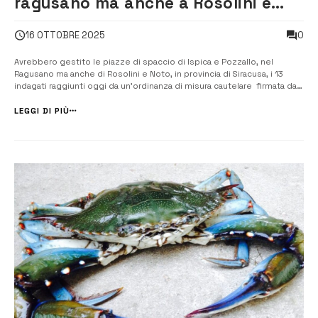
ragusano ma anche a Rosolini e
Noto: maxi operazione, 13 arresti
0
16 OTTOBRE 2025
Avrebbero gestito le piazze di spaccio di Ispica e Pozzallo, nel
Ragusano ma anche di Rosolini e Noto, in provincia di Siracusa, i 13
indagati raggiunti oggi da un’ordinanza di misura cautelare firmata dal
gip del tribunale di Ragusa- su richiesta della locale Procura- per
concorso ai fini di spaccio di sostanze stupefacenti (cocaina, ha...
LEGGI DI PIÙ