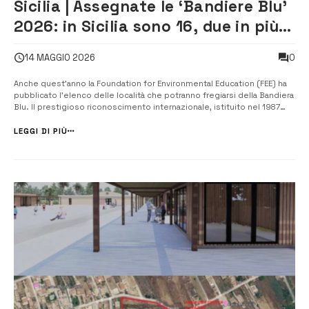
Sicilia | Assegnate le ‘Bandiere Blu’
2026: in Sicilia sono 16, due in più
dello scorso anno
0
14 MAGGIO 2026
Anche quest’anno la Foundation for Environmental Education (FEE) ha
pubblicato l’elenco delle località che potranno fregiarsi della Bandiera
Blu. Il prestigioso riconoscimento internazionale, istituito nel 1987
Anno europeo dell’Ambiente, viene assegnato ogni anno in 49 paesi,
inizialmente solo europei, più recentemente anche extra-europei.
LEGGI DI PIÙ
Le...