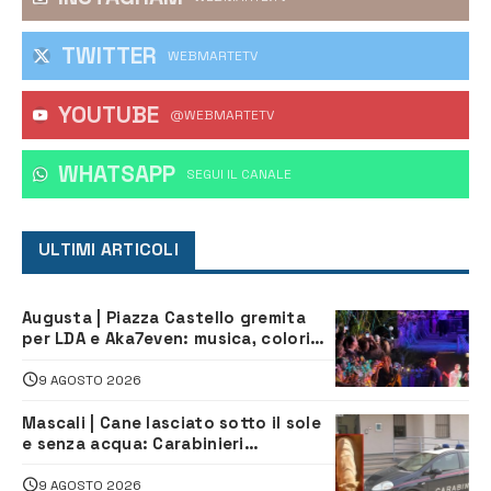
TWITTER
WEBMARTETV
YOUTUBE
@WEBMARTETV
WHATSAPP
‎SEGUI IL CANALE
ULTIMI ARTICOLI
Augusta | Piazza Castello gremita
per LDA e Aka7even: musica, colori
ed emozioni per “Augusta d’Estate”
9 AGOSTO 2026
Mascali | Cane lasciato sotto il sole
e senza acqua: Carabinieri
denunciano proprietario
9 AGOSTO 2026