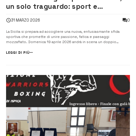
un solo traguardo: sport e
spettacolo in Sicilia tra Rosolini,
0
31 MARZO 2026
Ispica e Pozzallo
La Sicilia si prepara ad accogliere una nuova, entusiasmante sfida
sportiva che promette di unire passione, fatica e paesaggi
mozzafiato. Domenica 19 aprile 2026 andrà in scena un doppio
appuntamento imperdibile per gli amanti della corsa: la Mezza
Maratona delle Due Province – Memorial Piero Assenza e la Moncada
LEGGI DI PIÙ
Race – Memorial Angelo Moncada...