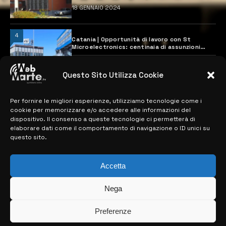
18 GENNAIO 2024
4
Catania | Opportunità di lavoro con St
Microelectronics: centinaia di assunzioni
previste
28 MARZO 2024
Questo Sito Utilizza Cookie
Per fornire le migliori esperienze, utilizziamo tecnologie come i
MAPPA DEL SITO
cookie per memorizzare e/o accedere alle informazioni del
dispositivo. Il consenso a queste tecnologie ci permetterà di
> NOTIZIE
elaborare dati come il comportamento di navigazione o ID unici su
questo sito.
> EDIZIONI LOCALI
> CONTATTI
Accetta
> INFO
Nega
Preferenze