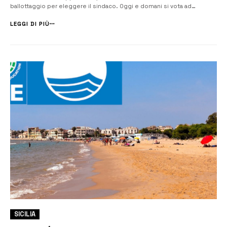
ballottaggio per eleggere il sindaco. Oggi e domani si vota ad
Agrigento, Bronte e Ispica. Alle 13 l’affluenza era del 9,99%, il 3,04% in
meno rispetto alla stessa […]
LEGGI DI PIÙ
SICILIA