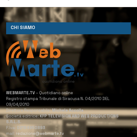
CHI SIAMO
WEBMARTE.TV
– Quotidiano online
Registro stampa Tribunale di Siracusa N. 04/2010 DEL
09/04/2010
Direttore Responsabile:
Michele Accolla
Società editrice:
KFP TELEVISION AND WEB PRODUCTIONS
S.R.L.S.
P.Iva:
02184950893
mail:
redazione@webmarte.tv