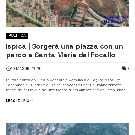
POLITICA
Ispica | Sorgerà una piazza con un
parco a Santa Maria del Focallo
0
10 MAGGIO 2026
La Presidente del Libero Consorzio Comunale di Ragusa Maria Rita
Schembari e il Sindaco di Ispica Innocenzo Leontini, hanno firmato
l’accordo per l’avvio dell’intervento di riqualificazione dell’area urbana
di Santa Maria del Focallo. La firma dell’accordo rappresenta l’atto
conclusivo del procedimento con il quale il Libero Consorzio ha
LEGGI DI PIÙ
recep...