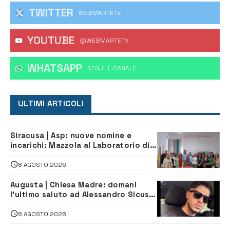
TWITTER
WEBMARTETV
YOUTUBE
@WEBMARTETV
WHATSAPP
‎SEGUI IL CANALE
ULTIMI ARTICOLI
Siracusa | Asp: nuove nomine e
incarichi: Mazzola al Laboratorio di
Sanità pubblica, Matteliano al
Servizio Legale
8 AGOSTO 2026
Augusta | Chiesa Madre: domani
l’ultimo saluto ad Alessandro Sicuso,
morto in un incidente stradale
8 AGOSTO 2026