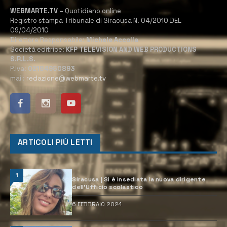
WEBMARTE.TV
– Quotidiano online
Registro stampa Tribunale di Siracusa N. 04/2010 DEL
09/04/2010
Direttore Responsabile:
Michele Accolla
Società editrice:
KFP TELEVISION AND WEB PRODUCTIONS
S.R.L.S.
P.Iva:
02184950893
mail:
redazione@webmarte.tv
ARTICOLI PIÙ LETTI
1
Siracusa | Si è insediata la nuova dirigente
dell’Ufficio scolastico
6 FEBBRAIO 2024