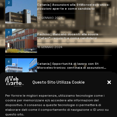
2
Catania | Assunzioni alla StMicroelectronics:
posizioni aperte e come candidarsi
12 GENNAIO 2024
3
Pachino | Mancano docenti alla scuola
“Calleri”: requisiti e come candidarsi
18 GENNAIO 2024
4
Catania | Opportunità di lavoro con St
Microelectronics: centinaia di assunzioni
previste
28 MARZO 2024
Questo Sito Utilizza Cookie
Per fornire le migliori esperienze, utilizziamo tecnologie come i
MAPPA DEL SITO
cookie per memorizzare e/o accedere alle informazioni del
dispositivo. Il consenso a queste tecnologie ci permetterà di
> NOTIZIE
elaborare dati come il comportamento di navigazione o ID unici su
questo sito.