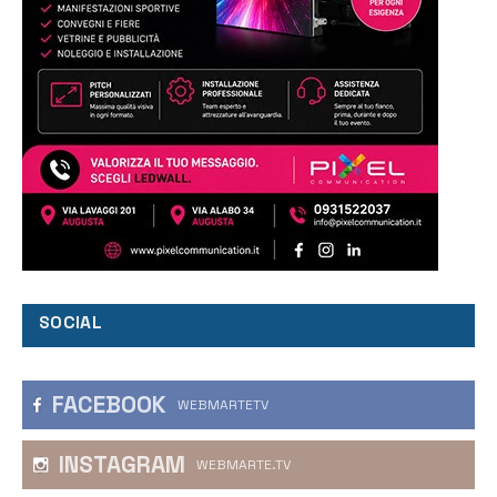
SOCIAL
FACEBOOK
WEBMARTETV
INSTAGRAM
WEBMARTE.TV