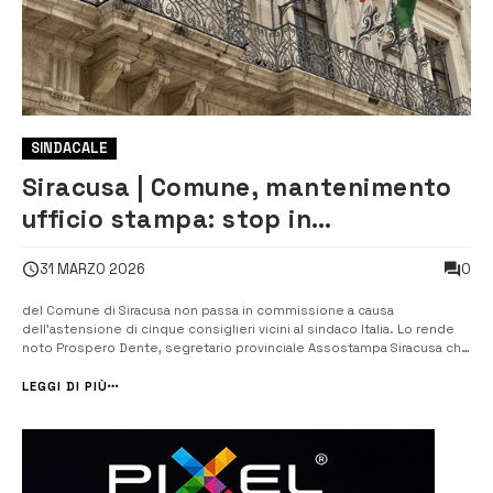
SINDACALE
Siracusa | Comune, mantenimento
ufficio stampa: stop in
commissione. La maggioranza si
0
31 MARZO 2026
astiene e boccia l’atto
del Comune di Siracusa non passa in commissione a causa
dell’astensione di cinque consiglieri vicini al sindaco Italia. Lo rende
noto Prospero Dente, segretario provinciale Assostampa Siracusa che
esprime gratitudine al presidente della IV Commissione consiliare
permanente Ivan Scimonelli, Francesco Vaccaro, Salvatore La Runa,
LEGGI DI PIÙ
Damiano De [&he...