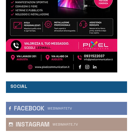
SOCIAL
FACEBOOK
WEBMARTETV
INSTAGRAM
WEBMARTE.TV