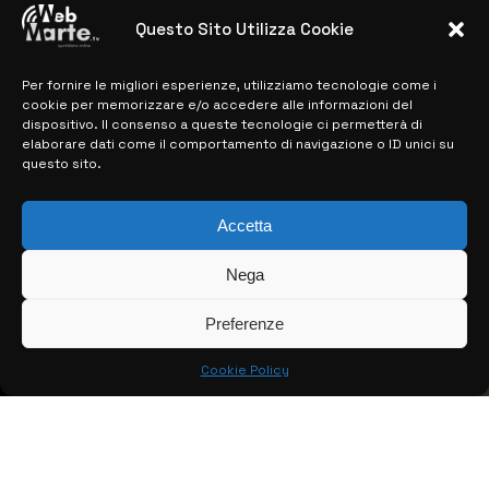
28 MARZO 2024
Questo Sito Utilizza Cookie
Per fornire le migliori esperienze, utilizziamo tecnologie come i
MAPPA DEL SITO
cookie per memorizzare e/o accedere alle informazioni del
dispositivo. Il consenso a queste tecnologie ci permetterà di
> NOTIZIE
elaborare dati come il comportamento di navigazione o ID unici su
questo sito.
> EDIZIONI LOCALI
> CONTATTI
Accetta
> INFO
Nega
Preferenze
Cookie Policy
© COPYRIGHT 2026:
KFP TELEVISION AND WEB PRODUCTIONS
S.R.L.S.
– P.IVA: 02184950893 – TUTTI I DIRITTI RISERVATI –