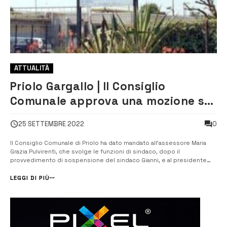
ATTUALITÀ
Priolo Gargallo | Il Consiglio
Comunale approva una mozione sul
sequestro dell’impianto IAS
0
25 SETTEMBRE 2022
Il Consiglio Comunale di Priolo ha dato mandato all’assessore Maria
Grazia Pulvirenti, che svolge le funzioni di sindaco, dopo il
provvedimento di sospensione del sindaco Gianni, e al presidente
Alessandro Biamonte, di chiedere un incontro ai Governi nazionale e
regionale per l’adozione di “interventi che coniughino tutela della
LEGGI DI PIÙ
salute e dell’...