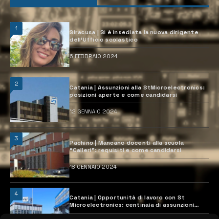
1
Siracusa | Si è insediata la nuova dirigente
dell’Ufficio scolastico
6 FEBBRAIO 2024
2
Catania | Assunzioni alla StMicroelectronics:
posizioni aperte e come candidarsi
12 GENNAIO 2024
3
Pachino | Mancano docenti alla scuola
“Calleri”: requisiti e come candidarsi
18 GENNAIO 2024
4
Catania | Opportunità di lavoro con St
Microelectronics: centinaia di assunzioni
previste