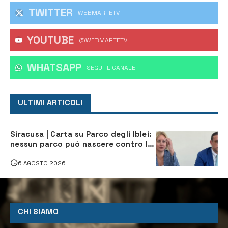
TWITTER
WEBMARTETV
YOUTUBE
@WEBMARTETV
WHATSAPP
‎SEGUI IL CANALE
ULTIMI ARTICOLI
Siracusa | Carta su Parco degli Iblei:
nessun parco può nascere contro le
comunità e il territorio
6 AGOSTO 2026
CHI SIAMO