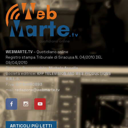
WEBMARTE.TV
– Quotidiano online
Registro stampa Tribunale di Siracusa N. 04/2010 DEL
09/04/2010
Direttore Responsabile:
Michele Accolla
Società editrice:
KFP TELEVISION AND WEB PRODUCTIONS
S.R.L.S.
P.Iva:
02184950893
mail:
redazione@webmarte.tv
ARTICOLI PIÙ LETTI