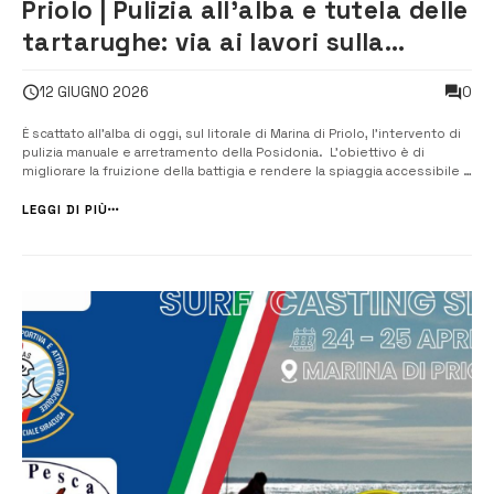
Priolo | Pulizia all’alba e tutela delle
tartarughe: via ai lavori sulla
battigia
0
12 GIUGNO 2026
È scattato all’alba di oggi, sul litorale di Marina di Priolo, l’intervento di
pulizia manuale e arretramento della Posidonia. L’obiettivo è di
migliorare la fruizione della battigia e rendere la spiaggia accessibile a
tutti, nel pieno rispetto della legge regionale. L’intervento è stato
programmato insieme a Legambient...
LEGGI DI PIÙ