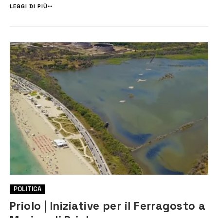
odierna è in corso la pulizia del litorale. Lo […]
LEGGI DI PIÙ
POLITICA
Priolo | Iniziative per il Ferragosto a