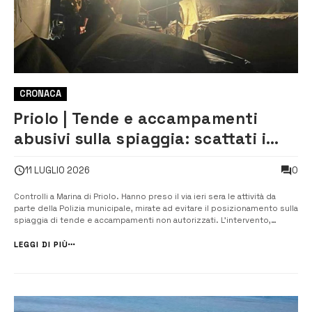
CRONACA
Priolo | Tende e accampamenti
abusivi sulla spiaggia: scattati i
controlli della Polizia locale
0
11 LUGLIO 2026
Controlli a Marina di Priolo. Hanno preso il via ieri sera le attività da
parte della Polizia municipale, mirate ad evitare il posizionamento sulla
spiaggia di tende e accampamenti non autorizzati. ​L’intervento,
disposto dal sindaco Pippo Gianni e dall’assessore al Mare Federica
Limeri, punta a difendere il decoro del litorale e a...
LEGGI DI PIÙ