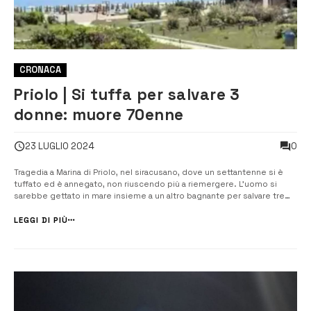
CRONACA
Priolo | Si tuffa per salvare 3
donne: muore 70enne
0
23 LUGLIO 2024
Tragedia a Marina di Priolo, nel siracusano, dove un settantenne si è
tuffato ed è annegato, non riuscendo più a riemergere. L’uomo si
sarebbe gettato in mare insieme a un altro bagnante per salvare tre
donne che gridavano aiuto. In quelle ore il mare era particolarmente
mosso e le tre bagnanti a un certo punto si sono accorte che non [&...
LEGGI DI PIÙ