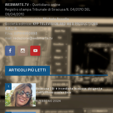
WEBMARTE.TV
– Quotidiano online
Registro stampa Tribunale di Siracusa N. 04/2010 DEL
09/04/2010
Direttore Responsabile:
Michele Accolla
Società editrice:
KFP TELEVISION AND WEB PRODUCTIONS
S.R.L.S.
P.Iva:
02184950893
mail:
redazione@webmarte.tv
ARTICOLI PIÙ LETTI
1
Siracusa | Si è insediata la nuova dirigente
dell’Ufficio scolastico
6 FEBBRAIO 2024