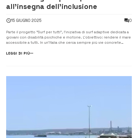
all’insegna dell’inclusione
0
15 GIUGNO 2025
Parte il progetto “Surf per tutti”, l’iniziativa di surf adaptive dedicata a
giovani con disabilità psichiche e motorie. L’obiettivo: rendere il mare
accessibile a tutti. In un’Italia che cerca sempre più vie concrete
all’inclusione, arriva un progetto che unisce sport, mare e solidarietà.
Si chiama “Surf per tutti”, ed è promosso ...
LEGGI DI PIÙ