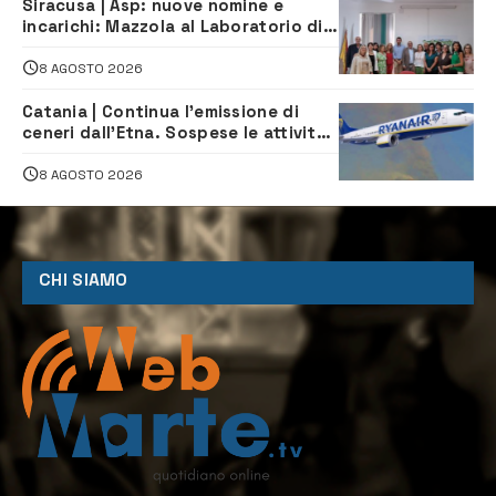
Siracusa | Asp: nuove nomine e
incarichi: Mazzola al Laboratorio di
Sanità pubblica, Matteliano al
Servizio Legale
8 AGOSTO 2026
Catania | Continua l’emissione di
ceneri dall’Etna. Sospese le attività
all’aeroporto di Fontanarossa
8 AGOSTO 2026
CHI SIAMO