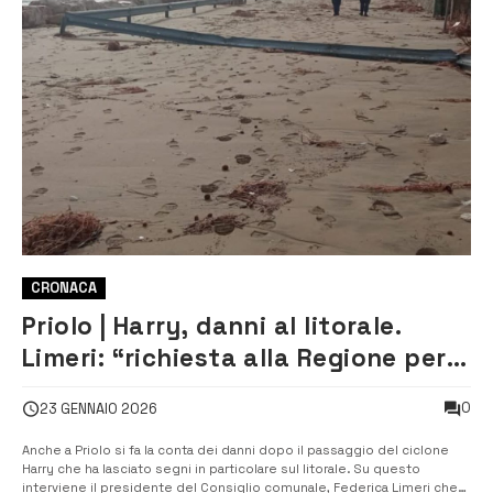
CRONACA
Priolo | Harry, danni al litorale.
Limeri: “richiesta alla Regione per
una barriera rimasta inascoltata”
0
23 GENNAIO 2026
Anche a Priolo si fa la conta dei danni dopo il passaggio del ciclone
Harry che ha lasciato segni in particolare sul litorale. Su questo
interviene il presidente del Consiglio comunale, Federica Limeri che