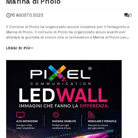
Marina di Priolo
0
15 AGOSTO 2023
Il Comune di Priolo ha organizzato alcune iniziative per il Ferragosto a
Marina di Priolo. Il comune di Priolo ha organizzato alcuni eventi per
allietare la giornata di coloro che si recheranno a Marina di Priolo per
trascorrere la giornata di Ferragosto. Dalle 10 alle 13 e dalle 16 alle 19,
si svolgerà un evento […]
LEGGI DI PIÙ