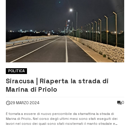
POLITICA
Siracusa | Riaperta la strada di
Marina di Priolo
0
29 MARZO 2024
É tornata a essere di nuovo percorribile da stamattina la strada di
Marina di Priolo. Nel corso degli ultimi mesi sono stati eseguiti dei
lavori nel corso dei quali sono stati risistemati il manto stradale e
l’impianto di illuminazione, da tempo in disuso; inoltre, nella giornata