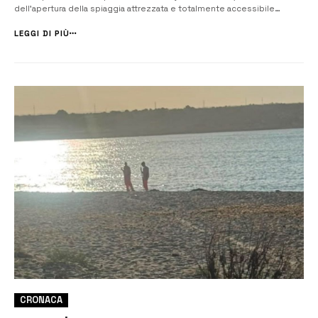
dell’apertura della spiaggia attrezzata e totalmente accessibile
dedicata alle persone con disabilità e alle loro famiglie, erano
presenti il sindaco Pippo Gianni, il vicesindaco Alessandro Bi...
LEGGI DI PIÙ
CRONACA