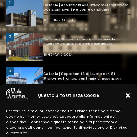
2
Catania | Assunzioni alla StMicroelectronics:
posizioni aperte e come candidarsi
12 GENNAIO 2024
3
Pachino | Mancano docenti alla scuola
“Calleri”: requisiti e come candidarsi
18 GENNAIO 2024
4
Catania | Opportunità di lavoro con St
Microelectronics: centinaia di assunzioni
previste
28 MARZO 2024
Questo Sito Utilizza Cookie
Per fornire le migliori esperienze, utilizziamo tecnologie come i
MAPPA DEL SITO
cookie per memorizzare e/o accedere alle informazioni del
dispositivo. Il consenso a queste tecnologie ci permetterà di
> NOTIZIE
elaborare dati come il comportamento di navigazione o ID unici su
questo sito.