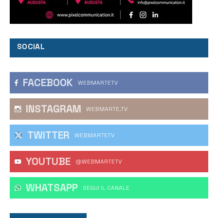
SOCIAL
FACEBOOK
WEBMARTETV
INSTAGRAM
WEBMARTE.TV
TWITTER
WEBMARTETV
YOUTUBE
@WEBMARTETV
WHATSAPP
‎SEGUI IL CANALE