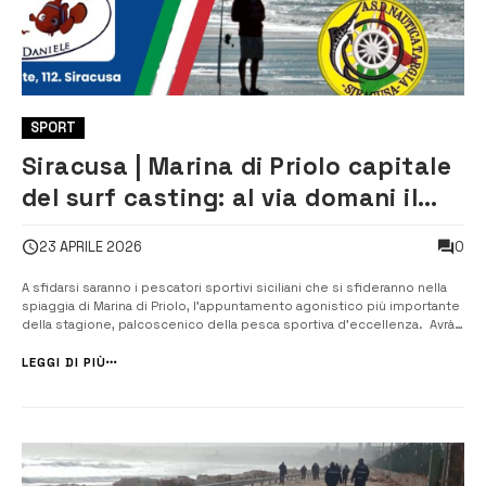
SPORT
Siracusa | Marina di Priolo capitale
del surf casting: al via domani il
Campionato regionale 2026
0
23 APRILE 2026
A sfidarsi saranno i pescatori sportivi siciliani che si sfideranno nella
spiaggia di Marina di Priolo, l’appuntamento agonistico più importante
della stagione, palcoscenico della pesca sportiva d’eccellenza. Avrà
inizio domani, giovedì 24 aprile, l’atteso Campionato Regionale di Surf
Casting 2026, l’appuntamento agonistico ...
LEGGI DI PIÙ