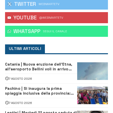
TWITTER
WEBMARTETV
YOUTUBE
@WEBMARTETV
WHATSAPP
‎SEGUI IL CANALE
ULTIMI ARTICOLI
Catania | Nuova eruzione dell’Etna,
all’aeroporto Bellini voli in arrivo
dirottati
7 AGOSTO 2026
Pachino | Si inaugura la prima
spiaggia inclusiva della provincia:
assistenza e prevenzione aperte a
tutti
7 AGOSTO 2026
Lentini | Martedì 11 agosto seduta di