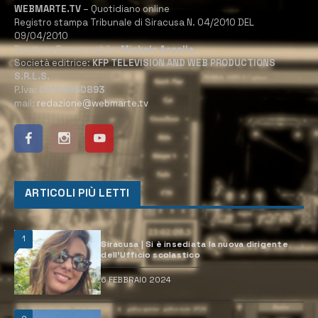
WEBMARTE.TV
– Quotidiano online
Registro stampa Tribunale di Siracusa N. 04/2010 DEL
09/04/2010
Direttore Responsabile:
Michele Accolla
Società editrice:
KFP TELEVISION AND WEB PRODUCTIONS
S.R.L.S.
P.Iva:
02184950893
mail:
redazione@webmarte.tv
ARTICOLI PIÙ LETTI
1
Siracusa | Si è insediata la nuova dirigente
dell’Ufficio scolastico
6 FEBBRAIO 2024