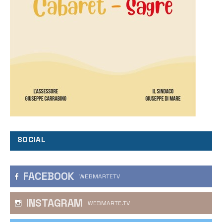
SOCIAL
FACEBOOK
WEBMARTETV
INSTAGRAM
WEBMARTE.TV