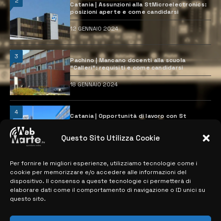
2
Catania | Assunzioni alla StMicroelectronics:
posizioni aperte e come candidarsi
12 GENNAIO 2024
3
Pachino | Mancano docenti alla scuola
“Calleri”: requisiti e come candidarsi
18 GENNAIO 2024
4
Catania | Opportunità di lavoro con St
Microelectronics: centinaia di assunzioni
previste
Questo Sito Utilizza Cookie
28 MARZO 2024
Per fornire le migliori esperienze, utilizziamo tecnologie come i
cookie per memorizzare e/o accedere alle informazioni del
MAPPA DEL SITO
dispositivo. Il consenso a queste tecnologie ci permetterà di
elaborare dati come il comportamento di navigazione o ID unici su
questo sito.
> NOTIZIE