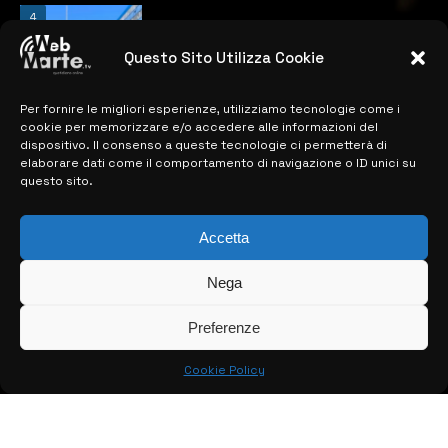
4
Catania | Opportunità di lavoro con St
Microelectronics: centinaia di assunzioni
previste
Questo Sito Utilizza Cookie
28 MARZO 2024
Per fornire le migliori esperienze, utilizziamo tecnologie come i
cookie per memorizzare e/o accedere alle informazioni del
dispositivo. Il consenso a queste tecnologie ci permetterà di
MAPPA DEL SITO
elaborare dati come il comportamento di navigazione o ID unici su
questo sito.
> NOTIZIE
Accetta
> EDIZIONI LOCALI
> CONTATTI
Nega
> INFO
Preferenze
Cookie Policy