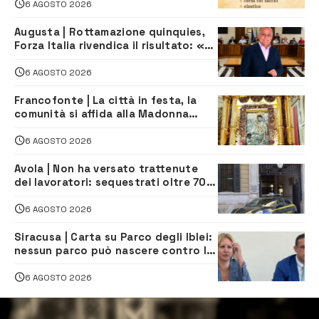
iscriversi
6 AGOSTO 2026
Augusta | Rottamazione quinquies,
Forza Italia rivendica il risultato: «La
proposta è nostra»
6 AGOSTO 2026
Francofonte | La città in festa, la
comunità si affida alla Madonna
della Neve tra fede e tradizione
6 AGOSTO 2026
Avola | Non ha versato trattenute
dei lavoratori: sequestrati oltre 700
mila euro a imprenditore della
climatizzazione
6 AGOSTO 2026
Siracusa | Carta su Parco degli Iblei:
nessun parco può nascere contro le
comunità e il territorio
6 AGOSTO 2026