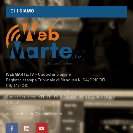
CHI SIAMO
WEBMARTE.TV
– Quotidiano online
Registro stampa Tribunale di Siracusa N. 04/2010 DEL
09/04/2010
Direttore Responsabile:
Michele Accolla
Società editrice:
KFP TELEVISION AND WEB PRODUCTIONS
S.R.L.S.
P.Iva:
02184950893
mail:
redazione@webmarte.tv