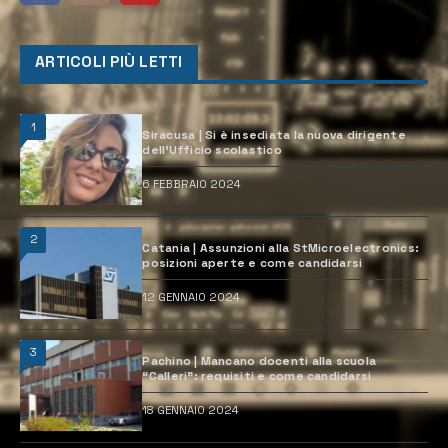
ARTICOLI PIÙ LETTI
1
Siracusa | Si è insediata la nuova dirigente
dell’Ufficio scolastico
6 FEBBRAIO 2024
2
Catania | Assunzioni alla StMicroelectronics:
posizioni aperte e come candidarsi
12 GENNAIO 2024
3
Pachino | Mancano docenti alla scuola
“Calleri”: requisiti e come candidarsi
18 GENNAIO 2024