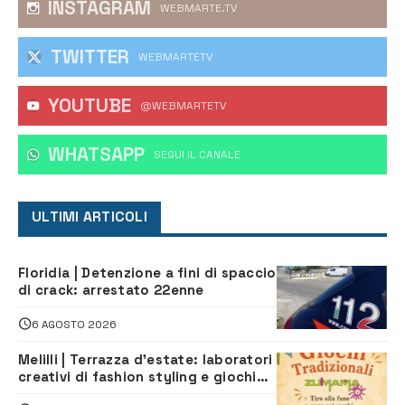
INSTAGRAM
WEBMARTE.TV
TWITTER
WEBMARTETV
YOUTUBE
@WEBMARTETV
WHATSAPP
‎SEGUI IL CANALE
ULTIMI ARTICOLI
Floridia | Detenzione a fini di spaccio
di crack: arrestato 22enne
6 AGOSTO 2026
Melilli | Terrazza d’estate: laboratori
creativi di fashion styling e giochi
tradizionali di Zuimama, ecco come