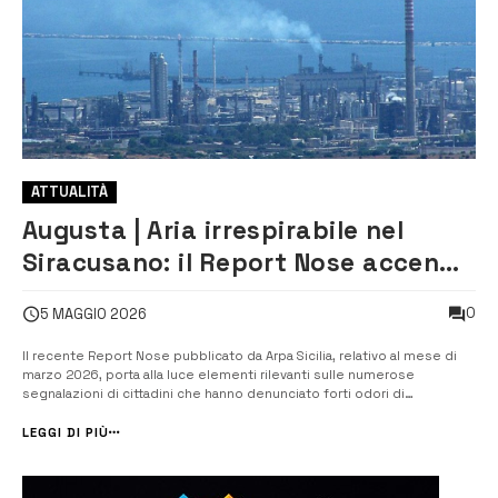
ATTUALITÀ
Augusta | Aria irrespirabile nel
Siracusano: il Report Nose accende
i riflettori sugli inquinanti di marzo
0
5 MAGGIO 2026
Il recente Report Nose pubblicato da Arpa Sicilia, relativo al mese di
marzo 2026, porta alla luce elementi rilevanti sulle numerose
segnalazioni di cittadini che hanno denunciato forti odori di
idrocarburi, in particolare nelle giornate del 10 e del 18-19 marzo.
Secondo quanto riportato in una nota firmata dal Comitato Stop
LEGGI DI PIÙ
Veleni, per l’epis...