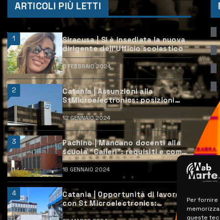
ARTICOLI PIÙ LETTI
1
Siracusa | Si è insediata la nuova
dirigente dell’Ufficio scolastico
6 FEBBRAIO 2024
2
Catania | Assunzioni alla
StMicroelectronics: posizioni
aperte e come candidarsi
12 GENNAIO 2024
3
Pachino | Mancano docenti alla
scuola “Calleri”: requisiti e come
candidarsi
18 GENNAIO 2024
4
Catania | Opportunità di lavoro
Per fornire
con St Microelectronics:
memorizzare
centinaia di assunzioni previste
queste tec