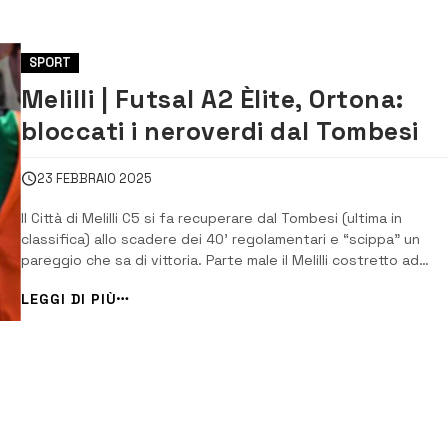
SPORT
Melilli | Futsal A2 Èlite, Ortona:
bloccati i neroverdi dal Tombesi
23 FEBBRAIO 2025
Il Città di Melilli C5 si fa recuperare dal Tombesi (ultima in
classifica) allo scadere dei 40’ regolamentari e “scippa” un
pareggio che sa di vittoria. Parte male il Melilli costretto ad
arrancare per recuperare il primo svantaggio dei locali che van
LEGGI DI PIÙ
segno con Annibale al 13 (1-0). Dovara, Corallo, Failla, Ique e Boc
[…]