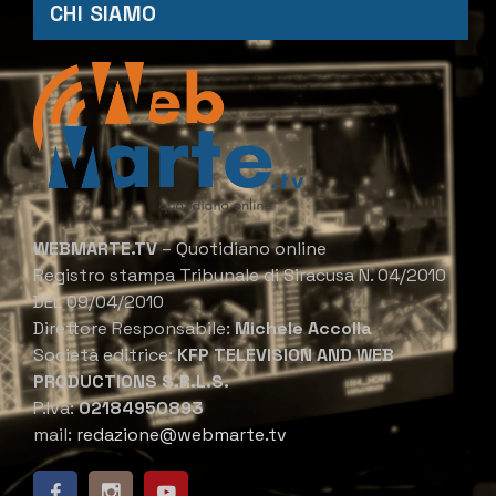
CHI SIAMO
WEBMARTE.TV
– Quotidiano online
Registro stampa Tribunale di Siracusa N. 04/2010
DEL 09/04/2010
Direttore Responsabile:
Michele Accolla
Società editrice:
KFP TELEVISION AND WEB
PRODUCTIONS S.R.L.S.
P.Iva:
02184950893
mail:
redazione@webmarte.tv