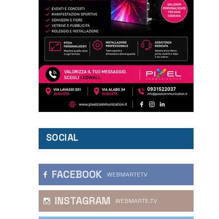
SOCIAL
FACEBOOK
WEBMARTETV
INSTAGRAM
WEBMARTE.TV