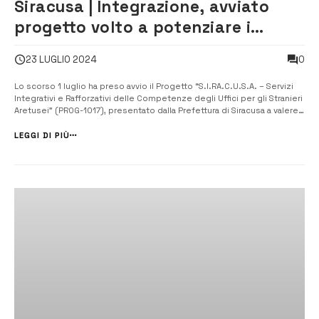
Siracusa | Integrazione, avviato
progetto volto a potenziare i
servizi per i cittadini dei Paesi terzi
0
23 LUGLIO 2024
Lo scorso 1 luglio ha preso avvio il Progetto “S.I.RA.C.U.S.A. – Servizi
Integrativi e Rafforzativi delle Competenze degli Uffici per gli Stranieri
Aretusei” (PROG-1017), presentato dalla Prefettura di Siracusa a valere
sul Fondo Europeo Asilo Migrazione e Integrazione (FAMI) 2024 – 2027
e ammesso al finanziamento con decreto del Ministe...
LEGGI DI PIÙ