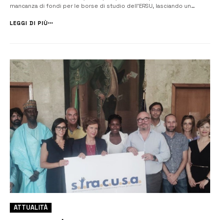
mancanza di fondi per le borse di studio dell’ERSU, lasciando un
numero considerevole di studenti senza il sostegno economico
necessario. Quest’anno, su circa 5000 richieste per la borsa di
LEGGI DI PIÙ
studio...
ATTUALITÀ