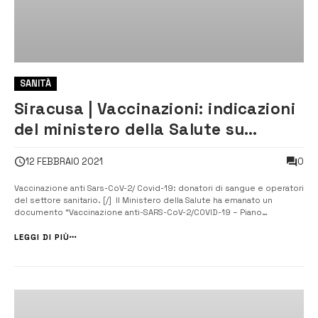
SANITÀ
Siracusa | Vaccinazioni: indicazioni
del ministero della Salute su
priorità e aspetti organizzativi
0
12 FEBBRAIO 2021
Vaccinazione anti Sars-CoV-2/ Covid-19: donatori di sangue e operatori
del settore sanitario. [/] Il Ministero della Salute ha emanato un
documento “Vaccinazione anti-SARS-CoV-2/COVID-19 – Piano
strategico – Elementi di preparazione della strategia vaccinale”. Con la
successiva Circolare ministeriale del 24 dicembre 2020
LEGGI DI PIÙ
(Raccomandazioni per ...