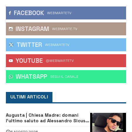
FACEBOOK
WEBMARTETV
INSTAGRAM
WEBMARTE.TV
TWITTER
WEBMARTETV
YOUTUBE
@WEBMARTETV
WHATSAPP
‎SEGUI IL CANALE
ULTIMI ARTICOLI
Augusta | Chiesa Madre: domani
l’ultimo saluto ad Alessandro Sicuso,
morto in un incidente stradale
8 AGOSTO 2026