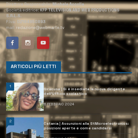
Direttore Responsabile:
Michele Accolla
Società editrice:
KFP TELEVISION AND WEB PRODUCTIONS
S.R.L.S.
P.Iva:
02184950893
mail:
redazione@webmarte.tv
ARTICOLI PIÙ LETTI
1
Siracusa | Si è insediata la nuova dirigente
dell’Ufficio scolastico
6 FEBBRAIO 2024
2
Catania | Assunzioni alla StMicroelectronics:
posizioni aperte e come candidarsi