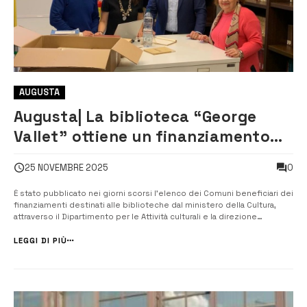
AUGUSTA
Augusta| La biblioteca “George
Vallet” ottiene un finanziamento
ministeriale da 12 mila euro
0
25 NOVEMBRE 2025
È stato pubblicato nei giorni scorsi l’elenco dei Comuni beneficiari dei
finanziamenti destinati alle biblioteche dal ministero della Cultura,
attraverso il Dipartimento per le Attività culturali e la direzione
generale biblioteche e istituti culturali. Tra i destinatari del contributo
previsto dal decreto ministeriale 272 del 5 agosto 2025 fi...
LEGGI DI PIÙ