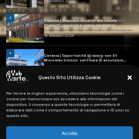
12 GENNAIO 2024
3
Pachino | Mancano docenti alla scuola
“Calleri”: requisiti e come candidarsi
18 GENNAIO 2024
4
Catania | Opportunità di lavoro con St
Microelectronics: centinaia di assunzioni
previste
28 MARZO 2024
Questo Sito Utilizza Cookie
Per fornire le migliori esperienze, utilizziamo tecnologie come i
MAPPA DEL SITO
cookie per memorizzare e/o accedere alle informazioni del
dispositivo. Il consenso a queste tecnologie ci permetterà di
> NOTIZIE
elaborare dati come il comportamento di navigazione o ID unici su
questo sito.
> EDIZIONI LOCALI
> CONTATTI
Accetta