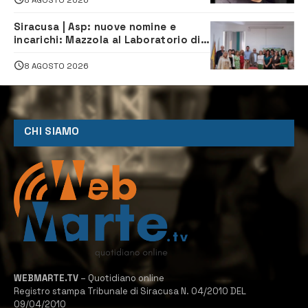
Siracusa | Asp: nuove nomine e
incarichi: Mazzola al Laboratorio di
Sanità pubblica, Matteliano al
Servizio Legale
8 AGOSTO 2026
CHI SIAMO
WEBMARTE.TV
– Quotidiano online
Registro stampa Tribunale di Siracusa N. 04/2010 DEL
09/04/2010