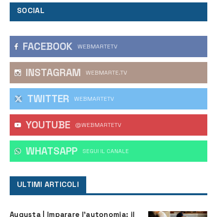
SOCIAL
FACEBOOK
WEBMARTETV
INSTAGRAM
WEBMARTE.TV
TWITTER
WEBMARTETV
YOUTUBE
@WEBMARTETV
WHATSAPP
‎SEGUI IL CANALE
ULTIMI ARTICOLI
Augusta | Imparare l’autonomia: il