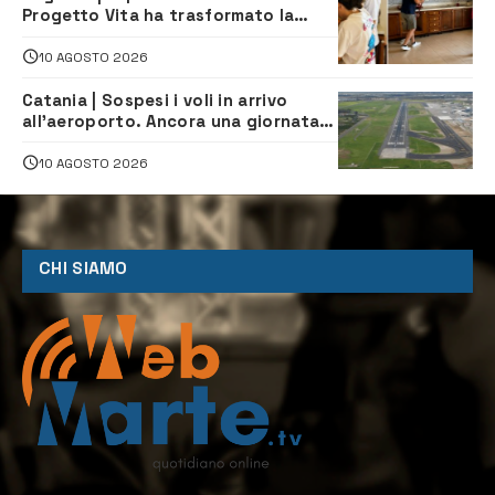
Progetto Vita ha trasformato la
quotidianità in una palestra di
indipendenza
10 AGOSTO 2026
Catania | Sospesi i voli in arrivo
all’aeroporto. Ancora una giornata
di disagi per i viaggiatori
10 AGOSTO 2026
CHI SIAMO