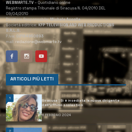
WEBMARTE.TV
– Quotidiano online
Registro stampa Tribunale di Siracusa N. 04/2010 DEL
09/04/2010
Direttore Responsabile:
Michele Accolla
Società editrice:
KFP TELEVISION AND WEB PRODUCTIONS
S.R.L.S.
P.Iva:
02184950893
mail:
redazione@webmarte.tv
ARTICOLI PIÙ LETTI
1
Siracusa | Si è insediata la nuova dirigente
dell’Ufficio scolastico
6 FEBBRAIO 2024
2