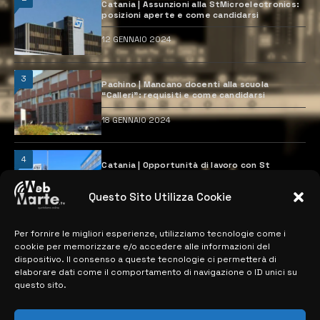
Catania | Assunzioni alla StMicroelectronics:
posizioni aperte e come candidarsi
12 GENNAIO 2024
3
Pachino | Mancano docenti alla scuola
“Calleri”: requisiti e come candidarsi
18 GENNAIO 2024
4
Catania | Opportunità di lavoro con St
Microelectronics: centinaia di assunzioni
previste
Questo Sito Utilizza Cookie
28 MARZO 2024
Per fornire le migliori esperienze, utilizziamo tecnologie come i
cookie per memorizzare e/o accedere alle informazioni del
MAPPA DEL SITO
dispositivo. Il consenso a queste tecnologie ci permetterà di
elaborare dati come il comportamento di navigazione o ID unici su
questo sito.
> NOTIZIE
> EDIZIONI LOCALI