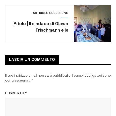
del futuro”
ARTICOLO SUCCESSIVO
Priolo | Il sindaco di Olawa
Frischmann e le
delegazioni polacche
ospiti del generale
Tommaso Gargallo
LASCIA UN COMMENTO
Il tuo indirizzo email non sarà pubblicato.
I campi obbligatori sono
contrassegnati
*
COMMENTO
*