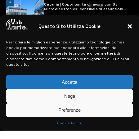
4
Catania | Opportunità di lavoro con St
Microelectronics: centinaia di assunzioni
previste
28 MARZO 2024
Questo Sito Utilizza Cookie
Per fornire le migliori esperienze, utilizziamo tecnologie come i
MAPPA DEL SITO
cookie per memorizzare e/o accedere alle informazioni del
dispositivo. Il consenso a queste tecnologie ci permetterà di
> NOTIZIE
elaborare dati come il comportamento di navigazione o ID unici su
questo sito.
> EDIZIONI LOCALI
> CONTATTI
Accetta
> INFO
Nega
Preferenze
Cookie Policy