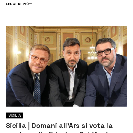
presentare una mozione di sfiducia contro il sindaco Lo Faro per
LEGGI DI PIÙ
andare a...
SICILIA
Sicilia | Domani all’Ars si vota la