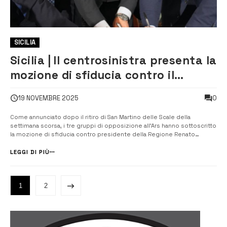
SICILIA
Sicilia | Il centrosinistra presenta la
mozione di sfiducia contro il
presidente della Regione Schifani
0
19 NOVEMBRE 2025
Come annunciato dopo il ritiro di San Martino delle Scale della
settimana scorsa, i tre gruppi di opposizione all’Ars hanno sottoscritto
la mozione di sfiducia contro presidente della Regione Renato
Schifani. Nel corso di una conferenza stampa, i capigruppo di Pd e
M5s, Michele Catanzaro e Antonio De Luca, assieme al deputato di
LEGGI DI PIÙ
Controcorrente...
1
2