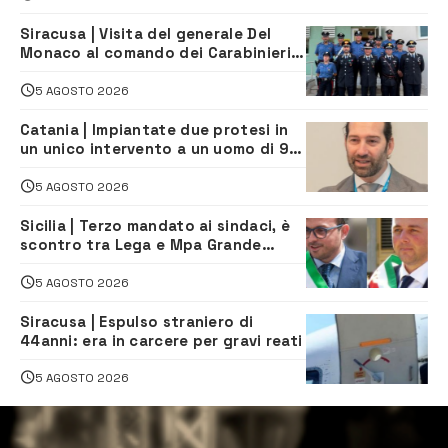
Siracusa | Visita del generale Del
Monaco al comando dei Carabinieri e
alle Stazioni di Ortigia, Carlentini,
Ferla e Sortino
5 AGOSTO 2026
Catania | Impiantate due protesi in
un unico intervento a un uomo di 98
anni. Protagonista il chirurgo
augustano Giuseppe Mazziotta
5 AGOSTO 2026
Sicilia | Terzo mandato ai sindaci, è
scontro tra Lega e Mpa Grande
Sicilia, e Schifani cerca di sfilarsi
5 AGOSTO 2026
Siracusa | Espulso straniero di
44anni: era in carcere per gravi reati
5 AGOSTO 2026