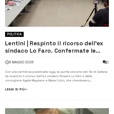
POLITICA
Lentini | Respinto il ricorso dell’ex
sindaco Lo Faro. Confermate le
elezioni amministrative di maggio
0
6 MAGGIO 2026
Con una sentenza pubblicata oggi, la quinta sezione del Tar di Catania
ha respinto il ricorso dell’ex sindaco Rosario Lo Faro e dalle
consigliere Agata Magnano e Maria Culici, che chiedevano
l’annullamento della delibera e degli atti conseguenti della seduta del
16 marzo, nel corso della quale è stata votata la sfiducia al sindaco.
LEGGI DI PIÙ
Alla [&hell...