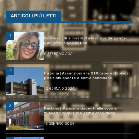
ARTICOLI PIÙ LETTI
1
Siracusa | Si è insediata la nuova dirigente
dell’Ufficio scolastico
6 FEBBRAIO 2024
2
Catania | Assunzioni alla StMicroelectronics:
posizioni aperte e come candidarsi
12 GENNAIO 2024
3
Pachino | Mancano docenti alla scuola
“Calleri”: requisiti e come candidarsi
18 GENNAIO 2024