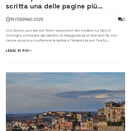
scritta una delle pagine più
vergognose e indecenti della storia
0
19 FEBBRAIO 2026
politica della città
Ciro Greco, uno dei più fermi oppositori del sindaco Lo Faro in
Consiglio comunale dal cambio di maggioranza di due anni fa, non
riesce proprio a contenere la rabbia e l‘amarezza per l’esito
sorprendente della seduta di ieri del Consiglio comunale. “Ieri sera è
stata scritta una delle pagine più vergognose e indecenti della storia
LEGGI DI PIÙ
[&hell...