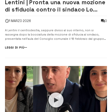
Lentini | Pronta una nuova mozione
di sfiducia contro il sindaco Lo
Faro. Tensioni in Forza Italia
0
1 MARZO 2026
A Lentini il centrodestra, seppure diviso al suo interno, non si
rassegna dopo la bocciatura della mozione di sfiducia al sindaco,
presentata nell’aula del Consiglio comunale il 18 febbraio dal gruppo
di Grande Sicilia. In quell’occasione la mozione fu bocciata per
l’assenza di tre dei sei consiglieri dello stesso gruppo e l’astensione
LEGGI DI PIÙ
del pre...