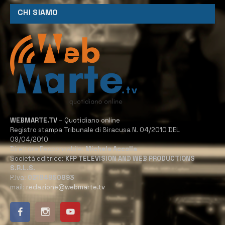
CHI SIAMO
WEBMARTE.TV
– Quotidiano online
Registro stampa Tribunale di Siracusa N. 04/2010 DEL
09/04/2010
Direttore Responsabile:
Michele Accolla
Società editrice:
KFP TELEVISION AND WEB PRODUCTIONS
S.R.L.S.
P.Iva:
02184950893
mail:
redazione@webmarte.tv