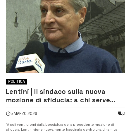
POLITICA
Lentini | Il sindaco sulla nuova
mozione di sfiducia: a chi serve
davvero?
0
5 MARZO 2026
“A soli venti giorni dalla bocciatura della precedente mozione di
sfiducia, Lentini viene nuovamente trascinata dentro una dinamica