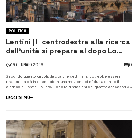
POLITICA
Lentini | Il centrodestra alla ricerca
dell’unità si prepara al dopo Lo
Faro
0
19 GENNAIO 2026
Secondo quanto circola da qualche settimana, potrebbe essere
presentata già in questi giorni una mozione di sfiducia contro il
sindaco di Lentini Lo Faro. Dopo le dimissioni dei quattro assessori di
Grande Sicilia, due mesi fa, il sindaco non ha infatti più una
maggioranza nel Consiglio comunale che lo sostiene, potendo
LEGGI DI PIÙ
contare solo sui 3 [&he...