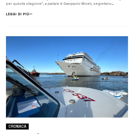
per questa stagione”, a parlare è Gianpaolo Miceli, segretario
provinciale della CNA dopo l’incidente avvenuto qualche giorno fa a
Siracusa a seguito del maltempo. “A prescindere dalle eventuali
LEGGI DI PIÙ
respon...
CRONACA