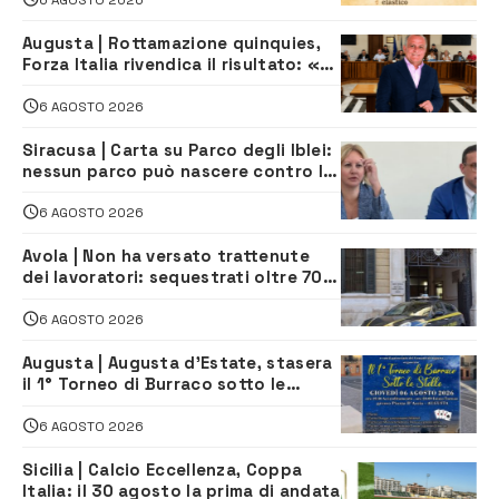
Augusta | Rottamazione quinquies,
Forza Italia rivendica il risultato: «La
proposta è nostra»
6 AGOSTO 2026
Siracusa | Carta su Parco degli Iblei:
nessun parco può nascere contro le
comunità e il territorio
6 AGOSTO 2026
Avola | Non ha versato trattenute
dei lavoratori: sequestrati oltre 700
mila euro a imprenditore della
climatizzazione
6 AGOSTO 2026
Augusta | Augusta d’Estate, stasera
il 1° Torneo di Burraco sotto le
Stelle: piazza D’Astorga già sold out
6 AGOSTO 2026
Sicilia | Calcio Eccellenza, Coppa
Italia: il 30 agosto la prima di andata