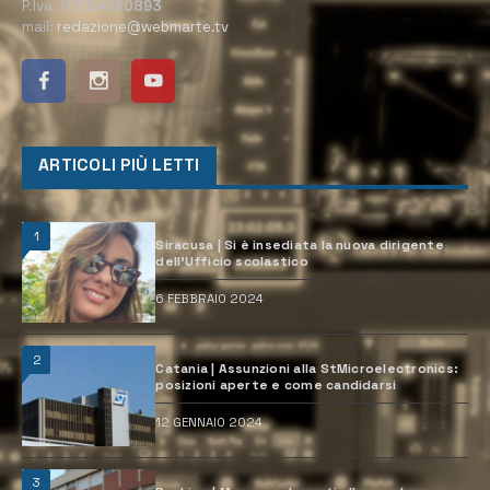
P.Iva:
02184950893
mail:
redazione@webmarte.tv
ARTICOLI PIÙ LETTI
1
Siracusa | Si è insediata la nuova dirigente
dell’Ufficio scolastico
6 FEBBRAIO 2024
2
Catania | Assunzioni alla StMicroelectronics:
posizioni aperte e come candidarsi
12 GENNAIO 2024
3