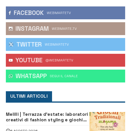
FACEBOOK
WEBMARTETV
INSTAGRAM
WEBMARTE.TV
TWITTER
WEBMARTETV
YOUTUBE
@WEBMARTETV
WHATSAPP
‎SEGUI IL CANALE
ULTIMI ARTICOLI
Melilli | Terrazza d’estate: laboratori
creativi di fashion styling e giochi
tradizionali di Zuimama, ecco come
iscriversi
6 AGOSTO 2026