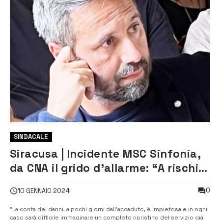
SINDACALE
Siracusa | Incidente MSC Sinfonia,
da CNA il grido d’allarme: “A rischio
la stagione per il settore nautico”
0
10 GENNAIO 2024
“La conta dei danni, a pochi giorni dall’accaduto, è impietosa e in ogni
caso sarà difficile immaginare un completo ripristino del servizio già