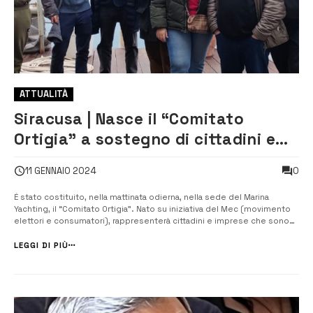
ATTUALITÀ
Siracusa | Nasce il “Comitato
Ortigia” a sostegno di cittadini e
imprese danneggiati dall’impatto
0
11 GENNAIO 2024
della Msc Sinfonia
É stato costituito, nella mattinata odierna, nella sede del Marina
Yachting, il “Comitato Ortigia”. Nato su iniziativa del Mec (movimento
elettori e consumatori), rappresenterà cittadini e imprese che sono
stati danneggiati dall’impatto della Msc Sinfonia sui pontili del porto
turistico. “Imprese e cittadini siracusani hanno subito un danno di...
LEGGI DI PIÙ