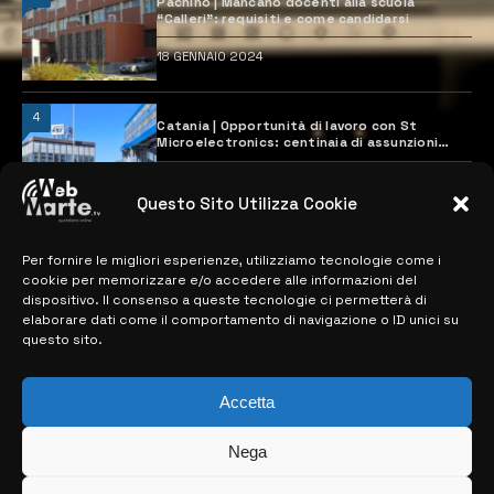
Pachino | Mancano docenti alla scuola
“Calleri”: requisiti e come candidarsi
18 GENNAIO 2024
4
Catania | Opportunità di lavoro con St
Microelectronics: centinaia di assunzioni
previste
28 MARZO 2024
Questo Sito Utilizza Cookie
Per fornire le migliori esperienze, utilizziamo tecnologie come i
MAPPA DEL SITO
cookie per memorizzare e/o accedere alle informazioni del
dispositivo. Il consenso a queste tecnologie ci permetterà di
> NOTIZIE
elaborare dati come il comportamento di navigazione o ID unici su
questo sito.
> EDIZIONI LOCALI
> CONTATTI
Accetta
> INFO
Nega