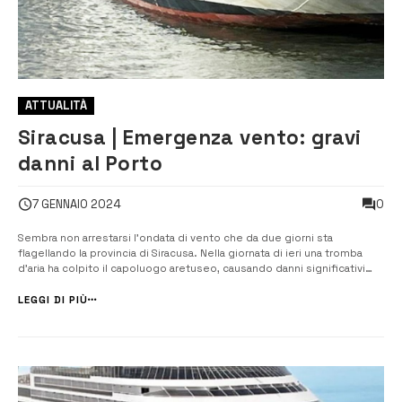
ATTUALITÀ
Siracusa | Emergenza vento: gravi
danni al Porto
0
7 GENNAIO 2024
Sembra non arrestarsi l’ondata di vento che da due giorni sta
flagellando la provincia di Siracusa. Nella giornata di ieri una tromba
d’aria ha colpito il capoluogo aretuseo, causando danni significativi
sopratutto nel porto grande, dove la nave MSC Sinfonia, ormeggiata al
Molo Sant’Antonio davanti alla Capitaneria d...
LEGGI DI PIÙ