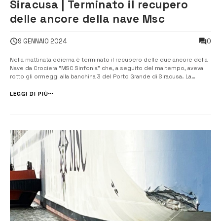
Siracusa | Terminato il recupero
delle ancore della nave Msc
0
9 GENNAIO 2024
Nella mattinata odierna è terminato il recupero delle due ancore della
Nave da Crociera “MSC Sinfonia” che, a seguito del maltempo, aveva
rotto gli ormeggi alla banchina 3 del Porto Grande di Siracusa. La
motonave MSC Sinfonia era ormeggiata in banchina quando, nel primo
pomeriggio di sabato scorso, un peggioramento delle condizioni
LEGGI DI PIÙ
meteorolog...