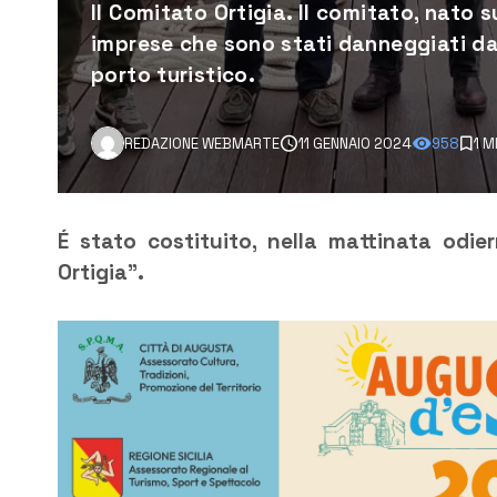
Il Comitato Ortigia. Il comitato, nato s
imprese che sono stati danneggiati dal
porto turistico.
REDAZIONE WEBMARTE
11 GENNAIO 2024
958
1 M
É stato costituito, nella mattinata odie
Ortigia”.