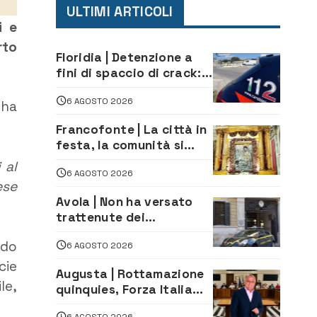
ULTIMI ARTICOLI
i e
rto
Floridia | Detenzione a
fini di spaccio di crack:
arrestato 22enne
6 AGOSTO 2026
ha
Francofonte | La città in
festa, la comunità si
affida alla Madonna
 al
6 AGOSTO 2026
della Neve tra fede e
ese
tradizione
Avola | Non ha versato
trattenute dei
lavoratori: sequestrati
ndo
6 AGOSTO 2026
oltre 700 mila euro a
imprenditore della
cie
Augusta | Rottamazione
climatizzazione
le,
quinquies, Forza Italia
rivendica il risultato:
6 AGOSTO 2026