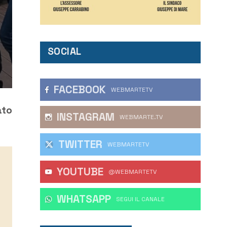
SOCIAL
FACEBOOK
WEBMARTETV
ato
INSTAGRAM
WEBMARTE.TV
TWITTER
WEBMARTETV
YOUTUBE
@WEBMARTETV
WHATSAPP
‎SEGUI IL CANALE