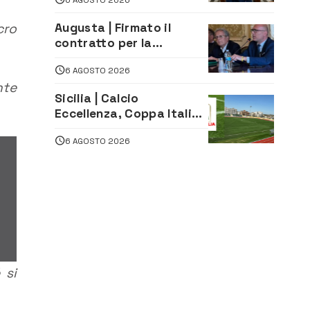
«La proposta è nostra»
cro
Augusta | Firmato il
contratto per la
realizzazione del
6 AGOSTO 2026
depuratore delle acque
nte
reflue
Sicilia | Calcio
Eccellenza, Coppa Italia:
il 30 agosto la prima di
6 AGOSTO 2026
andata
 si