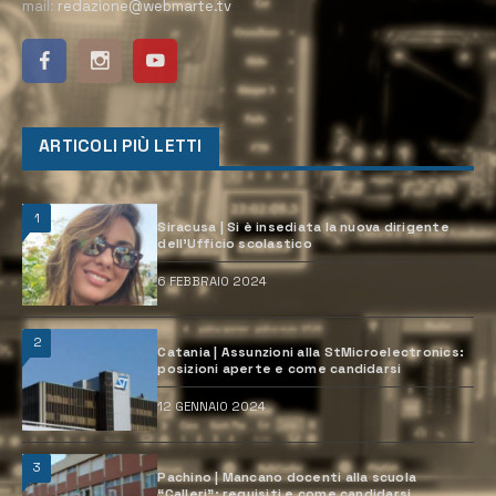
mail:
redazione@webmarte.tv
ARTICOLI PIÙ LETTI
1
Siracusa | Si è insediata la nuova dirigente
dell’Ufficio scolastico
6 FEBBRAIO 2024
2
Catania | Assunzioni alla StMicroelectronics:
posizioni aperte e come candidarsi
12 GENNAIO 2024
3
Pachino | Mancano docenti alla scuola
“Calleri”: requisiti e come candidarsi