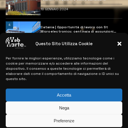
18 GENNAIO 2024
4
Catania | Opportunità di lavoro con St
Microelectronics: centinaia di assunzioni
previste
28 MARZO 2024
Questo Sito Utilizza Cookie
Per fornire le migliori esperienze, utilizziamo tecnologie come i
MAPPA DEL SITO
cookie per memorizzare e/o accedere alle informazioni del
dispositivo. Il consenso a queste tecnologie ci permetterà di
elaborare dati come il comportamento di navigazione o ID unici su
> NOTIZIE
questo sito.
> EDIZIONI LOCALI
Accetta
> CONTATTI
Nega
> INFO
Preferenze