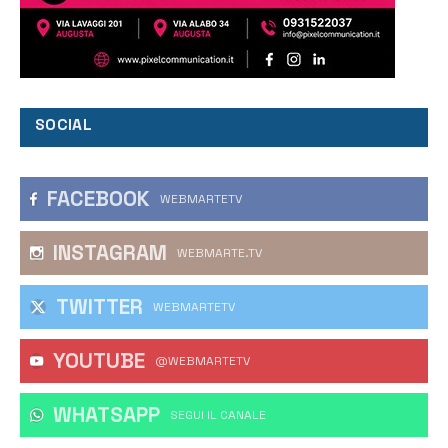
SOCIAL
FACEBOOK
WEBMARTETV
INSTAGRAM
WEBMARTE.TV
TWITTER
WEBMARTETV
YOUTUBE
@WEBMARTETV
WHATSAPP
‎SEGUI IL CANALE