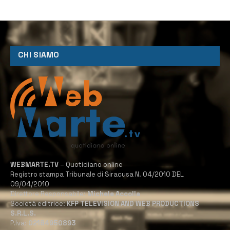
CHI SIAMO
WEBMARTE.TV
– Quotidiano online
Registro stampa Tribunale di Siracusa N. 04/2010 DEL
09/04/2010
Direttore Responsabile:
Michele Accolla
Società editrice:
KFP TELEVISION AND WEB PRODUCTIONS
S.R.L.S.
P.Iva:
02184950893