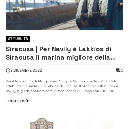
ATTUALITÀ
Siracusa | Per Navily è Lakkios di
Siracusa il marina migliore della
Sicilia
0
9 DICEMBRE 2022
Per il terzo anno di fila il premio “miglior Marina della Sicilia”, è stato
attribuito allo Yacht Club Lakkios di Siracusa. Il premio è attribuito da
Navily, la guida costiera comunitaria leader in Europa con 700.000
utenti, sulla base delle recensioni degli utenti che condividono le
loro esperienze sui porti preferiti e gli ancoraggi da [&hel...
LEGGI DI PIÙ