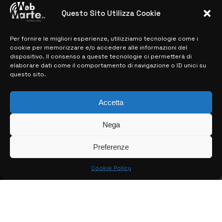
28 MARZO 2024
Questo Sito Utilizza Cookie
Per fornire le migliori esperienze, utilizziamo tecnologie come i
MAPPA DEL SITO
cookie per memorizzare e/o accedere alle informazioni del
dispositivo. Il consenso a queste tecnologie ci permetterà di
> NOTIZIE
elaborare dati come il comportamento di navigazione o ID unici su
questo sito.
> EDIZIONI LOCALI
> CONTATTI
Accetta
> INFO
Nega
Preferenze
Cookie Policy
© COPYRIGHT 2026:
KFP TELEVISION AND WEB PRODUCTIONS
S.R.L.S.
– P.IVA: 02184950893 – TUTTI I DIRITTI RISERVATI –