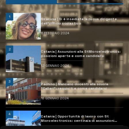
1
Siracusa | Si è insediata la nuova dirigente
dell’Ufficio scolastico
6 FEBBRAIO 2024
2
Catania | Assunzioni alla StMicroelectronics:
posizioni aperte e come candidarsi
12 GENNAIO 2024
3
Pachino | Mancano docenti alla scuola
“Calleri”: requisiti e come candidarsi
18 GENNAIO 2024
4
Catania | Opportunità di lavoro con St
Microelectronics: centinaia di assunzioni
previste