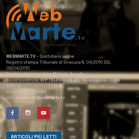
WEBMARTE.TV
– Quotidiano online
Registro stampa Tribunale di Siracusa N. 04/2010 DEL
09/04/2010
Direttore Responsabile:
Michele Accolla
Società editrice:
KFP TELEVISION AND WEB PRODUCTIONS
S.R.L.S.
P.Iva:
02184950893
mail:
redazione@webmarte.tv
ARTICOLI PIÙ LETTI