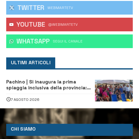
TWITTER
WEBMARTETV
YOUTUBE
@WEBMARTETV
WHATSAPP
‎SEGUI IL CANALE
ULTIMI ARTICOLI
Pachino | Si inaugura la prima
spiaggia inclusiva della provincia:
assistenza e prevenzione aperte a
tutti
7 AGOSTO 2026
CHI SIAMO