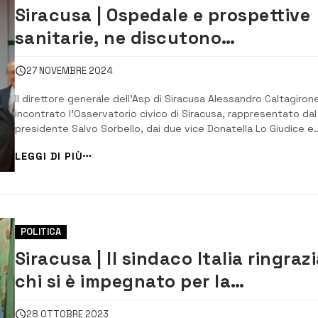
Siracusa | Ospedale e prospettive
sanitarie, ne discutono
l’Osservatorio civico e l’Asp
27 NOVEMBRE 2024
Il direttore generale dell’Asp di Siracusa Alessandro Caltagiron
incontrato l’Osservatorio civico di Siracusa, rappresentato dal
presidente Salvo Sorbello, dai due vice Donatella Lo Giudice e
Alberto Leone , dal coordinatore del comitato tecnico-
LEGGI DI PIÙ
scientifico Franco Cirillo e da Alessia Di Trapani, del comitato
sviluppo socio-economico. I d...
POLITICA
Siracusa | Il sindaco Italia ringraz
chi si è impegnato per la
realizzazione del nuovo ospedale
28 OTTOBRE 2023