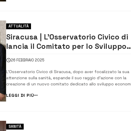
trasparenza in un’opera es...
ATTUALITÀ
Siracusa | L’Osservatorio Civico di
lancia il Comitato per lo Sviluppo
Sociale, Economico e Culturale
26 FEBBRAIO 2025
L’Osservatorio Civico di Siracusa, dopo aver focalizzato la sua
attenzione sulla sanità, espande il suo raggio d’azione con la
creazione di un nuovo comitato dedicato allo sviluppo econom
culturale e sociale della città. Coordinato dal medico Franco Ciri
LEGGI DI PIÙ
già direttore sanitario dell’Ospedale Umberto I e ex sindaco di .
SANITÀ