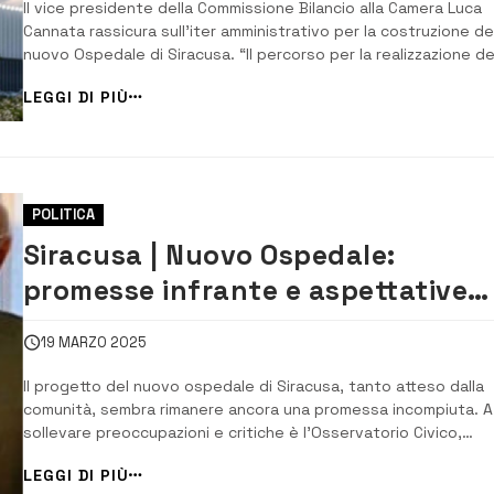
Il vice presidente della Commissione Bilancio alla Camera Luca
Cannata rassicura sull’iter amministrativo per la costruzione de
nuovo Ospedale di Siracusa. “Il percorso per la realizzazione de
nuovo ospedale di Siracusa prosegue con atti concreti e
LEGGI DI PIÙ
passaggi amministrativi ben definiti.Il Ministro della Salute ha
firmato gli atti che sono sta...
POLITICA
Siracusa | Nuovo Ospedale:
promesse infrante e aspettative
deluse
19 MARZO 2025
Il progetto del nuovo ospedale di Siracusa, tanto atteso dalla
comunità, sembra rimanere ancora una promessa incompiuta. A
sollevare preoccupazioni e critiche è l’Osservatorio Civico,
rappresentato dal presidente Salvo Sorbello e dai vice Donate
LEGGI DI PIÙ
Lo Giudice e Alberto Leone, che denunciano la mancanza di