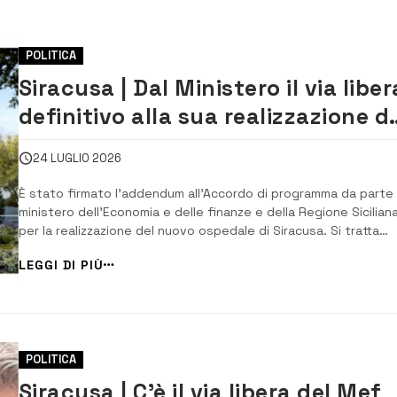
POLITICA
Siracusa | Dal Ministero il via liber
definitivo alla sua realizzazione d
nuovo ospedale
24 LUGLIO 2026
È stato firmato l’addendum all’Accordo di programma da parte 
ministero dell’Economia e delle finanze e della Regione Sicilian
per la realizzazione del nuovo ospedale di Siracusa. Si tratta
dell’atto conclusivo dell’iter del finanziamento dell’opera che 
LEGGI DI PIÙ
così il via libera definito. A dare la notizia è stato l’assessore..
POLITICA
Siracusa | C’è il via libera del Mef