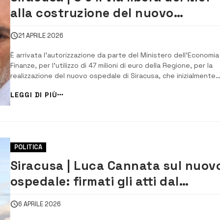
alla costruzione del nuovo
ospedale
21 APRILE 2026
È arrivata l’autorizzazione da parte del Ministero dell’Economia
Finanze, per l’utilizzo di 47 milioni di euro della Regione, per la
realizzazione del nuovo ospedale di Siracusa, che inizialmente
avrebbero dovuto gravare sul bilancio dell’Asp di Siracusa.
LEGGI DI PIÙ
L’annuncio lo ha dato il presidente della Regione Schifani con 
video sul...
POLITICA
Siracusa | Luca Cannata sul nuov
ospedale: firmati gli atti dal
Ministro della Salute
6 APRILE 2026