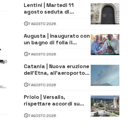
privatizzazione della Sac
Lentini | Martedì 11
agosto seduta di
Consiglio Comunale
7 AGOSTO 2026
Augusta | Inaugurato con
un bagno di folla il
McDonald’s di via Aldo
7 AGOSTO 2026
Moro
0
Catania | Nuova eruzione
dell’Etna, all’aeroporto
Bellini voli in arrivo
7 AGOSTO 2026
dirottati
ico,
llo,
Priolo | Versalis,
..
rispettare accordi su
salvaguardia dei posti di
7 AGOSTO 2026
lavoro. Il sindaco scrive
alla società