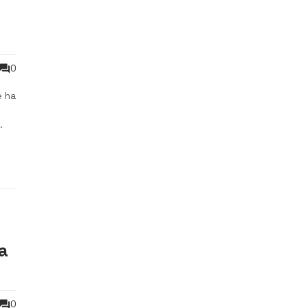
0
e ha
ia
0