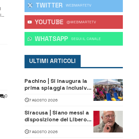
TWITTER
WEBMARTETV
l
l
YOUTUBE
@WEBMARTETV
WHATSAPP
‎SEGUI IL CANALE
ULTIMI ARTICOLI
Pachino | Si inaugura la
prima spiaggia inclusiva
della provincia:
0
7 AGOSTO 2026
assistenza e prevenzione
aperte a tutti
Siracusa | Siano messi a
disposizione del Libero
Consorzio tutti gli atti
lla
7 AGOSTO 2026
relativi alla