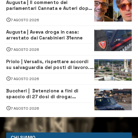
Augusta | Il commento dei
parlamentari Cannata e Auteri dopo
la firma del contatto per il
depuratore
7 AGOSTO 2026
Augusta | Aveva droga in casa:
arrestato dai Carabinieri 31enne
7 AGOSTO 2026
Priolo | Versalis, rispettare accordi
su salvaguardia dei posti di lavoro. Il
sindaco scrive alla società
7 AGOSTO 2026
Buccheri | Detenzione a fini di
spaccio di 27 dosi di droga:
denunciati tre 20enni
7 AGOSTO 2026
CHI SIAMO