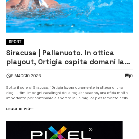
SPORT
Siracusa | Pallanuoto. In ottica
playout, Ortigia ospita domani la
Canottieri Napoli
0
5 MAGGIO 2026
Sotto il sole di Siracusa, l’Ortigia lavora duramente in attesa di uno
degli ultimi impegni casalinghi della regular season, una sfida molto
importante per continuare a sperare in un miglior piazzamento nella
griglia dei play-out. Domani pomeriggio, alle ore 15.00, alla piscina
“Paolo Caldarella” di Siracusa, i biancoverdi ospiteranno la Canot...
LEGGI DI PIÙ