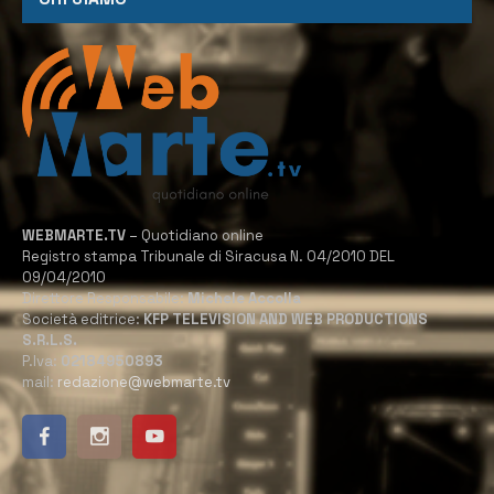
WEBMARTE.TV
– Quotidiano online
Registro stampa Tribunale di Siracusa N. 04/2010 DEL
09/04/2010
Direttore Responsabile:
Michele Accolla
Società editrice:
KFP TELEVISION AND WEB PRODUCTIONS
S.R.L.S.
P.Iva:
02184950893
mail:
redazione@webmarte.tv