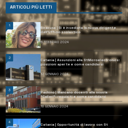
ARTICOLI PIÙ LETTI
1
Siracusa | Si è insediata la nuova dirigente
dell’Ufficio scolastico
6 FEBBRAIO 2024
2
Catania | Assunzioni alla StMicroelectronics:
posizioni aperte e come candidarsi
12 GENNAIO 2024
3
Pachino | Mancano docenti alla scuola
“Calleri”: requisiti e come candidarsi
18 GENNAIO 2024
4
Catania | Opportunità di lavoro con St