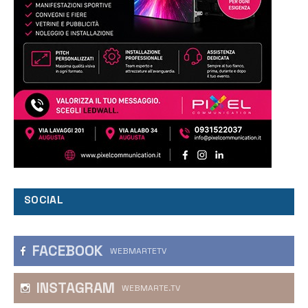
SOCIAL
FACEBOOK
WEBMARTETV
INSTAGRAM
WEBMARTE.TV