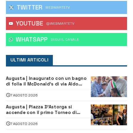
TWITTER
WEBMARTETV
YOUTUBE
@WEBMARTETV
WHATSAPP
‎SEGUI IL CANALE
ULTIMI ARTICOLI
Augusta | Inaugurato con un bagno
di folla il McDonald’s di via Aldo
Moro
7 AGOSTO 2026
Augusta | Piazza D’Astorga si
accende con il primo Torneo di
Burraco “Sotto le Stelle”
7 AGOSTO 2026