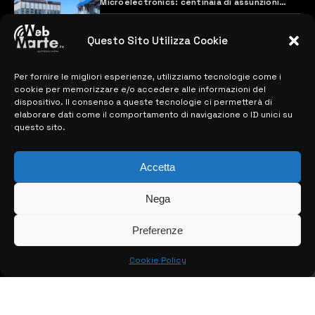
Microelectronics: centinaia di assunzioni
previste
28 MARZO 2024
Questo Sito Utilizza Cookie
Per fornire le migliori esperienze, utilizziamo tecnologie come i
MAPPA DEL SITO
cookie per memorizzare e/o accedere alle informazioni del
dispositivo. Il consenso a queste tecnologie ci permetterà di
> NOTIZIE
elaborare dati come il comportamento di navigazione o ID unici su
questo sito.
> EDIZIONI LOCALI
Accetta
> CONTATTI
> INFO
Nega
Preferenze
Cookie Policy