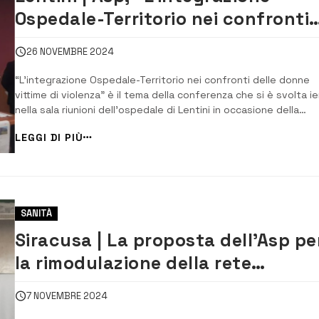
Ospedale-Territorio nei confronti
delle donne vittime di violenza”: s
26 NOVEMBRE 2024
ne è discusso in un incontro
“L’integrazione Ospedale-Territorio nei confronti delle donne
vittime di violenza” è il tema della conferenza che si è svolta ie
nella sala riunioni dell’ospedale di Lentini in occasione della
Giornata internazionale per l’eliminazione della violenza contro 
LEGGI DI PIÙ
donne nell’ambito delle iniziative promosse dalla Fondazione O
ETS negli ospeda...
SANITÀ
Siracusa | La proposta dell’Asp pe
la rimodulazione della rete
ospedaliera in provincia
7 NOVEMBRE 2024