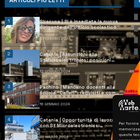
ARTICOLI PIÙ LETTI
1
Siracusa | Si è insediata la nuova
dirigente dell’Ufficio scolastico
6 FEBBRAIO 2024
2
Catania | Assunzioni alla
StMicroelectronics: posizioni
aperte e come candidarsi
12 GENNAIO 2024
3
Pachino | Mancano docenti alla
scuola “Calleri”: requisiti e come
candidarsi
18 GENNAIO 2024
4
Catania | Opportunità di lavoro
Per fornire
con St Microelectronics:
memorizzare
centinaia di assunzioni previste
queste tec
28 MARZO 2024