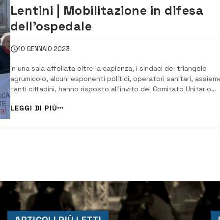
Lentini | Mobilitazione in difesa
dell’ospedale
10 GENNAIO 2023
In una sala affollata oltre la capienza, i sindaci del triangolo
agrumicolo, alcuni esponenti politici, operatori sanitari, assiem
tanti cittadini, hanno risposto all’invito del Comitato Unitario
Sanità Pubblica, e partecipato ad un’assemblea pubblica per
LEGGI DI PIÙ
discutere dei problemi dell’Ospedale. La chiusura di alcuni repa
e il depotenziamen...