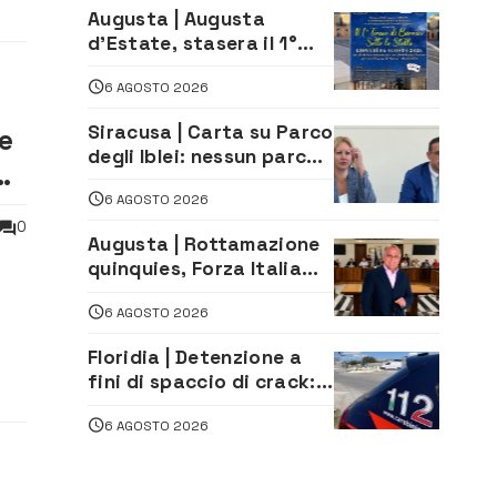
imprenditore della
Augusta | Augusta
climatizzazione
d’Estate, stasera il 1°
Torneo di Burraco sotto
6 AGOSTO 2026
le Stelle: piazza
D’Astorga già sold out
Siracusa | Carta su Parco
re
degli Iblei: nessun parco
o
può nascere contro le
6 AGOSTO 2026
comunità e il territorio
0
Augusta | Rottamazione
quinquies, Forza Italia
rivendica il risultato:
6 AGOSTO 2026
«La proposta è nostra»
ti,
Floridia | Detenzione a
i
fini di spaccio di crack:
arrestato 22enne
6 AGOSTO 2026