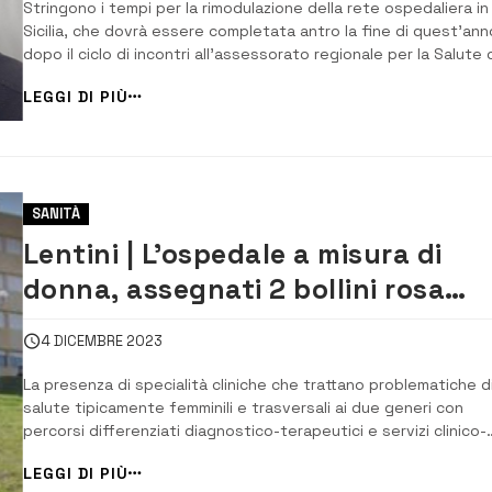
Stringono i tempi per la rimodulazione della rete ospedaliera in
Sicilia, che dovrà essere completata antro la fine di quest’ann
dopo il ciclo di incontri all’assessorato regionale per la Salute
i direttori generali delle Asp e delle aziende ospedaliere. Il
LEGGI DI PIÙ
direttore generale dell’Asp di Siracusa Alessandro Caltagirone 
comunicato la p...
SANITÀ
Lentini | L’ospedale a misura di
donna, assegnati 2 bollini rosa
dalla Fondazione Onda
4 DICEMBRE 2023
La presenza di specialità cliniche che trattano problematiche d
salute tipicamente femminili e trasversali ai due generi con
percorsi differenziati diagnostico-terapeutici e servizi clinico-
assistenziali ottimizzati per il genere femminile in un’ottica
LEGGI DI PIÙ
multidisciplinare ha permesso, all’ospedale di Lentini, di ottene