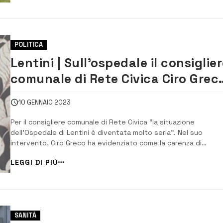
insieme ad altri ospeda...
POLITICA
Lentini | Sull’ospedale il consiglie
comunale di Rete Civica Ciro Grec
lancia una ‘class action’
10 GENNAIO 2023
Per il consigliere comunale di Rete Civica “la situazione
dell’Ospedale di Lentini è diventata molto seria”. Nel suo
intervento, Ciro Greco ha evidenziato come la carenza di
personale, le difficoltà del Pronto Soccorso, la chiusura di repar
LEGGI DI PIÙ
compromettono i servizi che devono essere garantiti ai cittadin
per tutelare il diritto alla salute....
SANITÀ