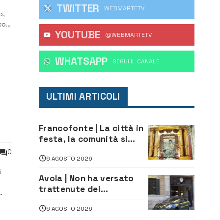
TWITTER
WEBMARTETV
o,
 con
YOUTUBE
@WEBMARTETV
ha
WHATSAPP
‎SEGUI IL CANALE
ULTIMI ARTICOLI
Francofonte | La città in
festa, la comunità si
affida alla Madonna
0
6 AGOSTO 2026
della Neve tra fede e
tradizione
i
Avola | Non ha versato
trattenute dei
lavoratori: sequestrati
6 AGOSTO 2026
oltre 700 mila euro a
re