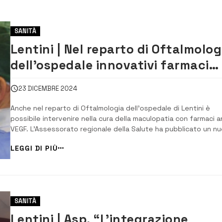
SANITÀ
Lentini | Nel reparto di Oftalmolog
dell’ospedale innovativi farmaci
ANTI-VEGF per la maculopatia
23 DICEMBRE 2024
Anche nel reparto di Oftalmologia dell’ospedale di Lentini è
possibile intervenire nella cura della maculopatia con farmaci a
VEGF. L’Assessorato regionale della Salute ha pubblicato un n
elenco aggiornato dei Centri autorizzati alla prescrizione a car
LEGGI DI PIÙ
del SSN ai sensi della legge 648/96 del Bevacizumab per uso
intravitreale e degli ...
SANITÀ
Lentini | Asp, “L’integrazione