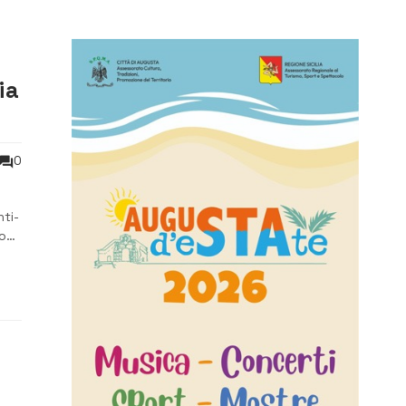
ia
0
nti-
uovo
ico