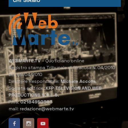
CHI SIAMO
WEBMARTE.TV
– Quotidiano online
Registro stampa Tribunale di Siracusa N. 04/2010
DEL 09/04/2010
Direttore Responsabile:
Michele Accolla
Società editrice:
KFP TELEVISION AND WEB
PRODUCTIONS S.R.L.S.
P.Iva:
02184950893
mail:
redazione@webmarte.tv